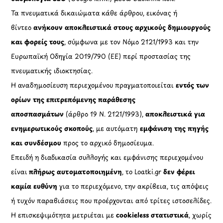
Τα πνευματικά δικαιώματα κάθε άρθρου, εικόνας ή
βίντεο
ανήκουν αποκλειστικά στους αρχικούς δημιουργούς
και φορείς τους
, σύμφωνα με τον Νόμο 2121/1993 και την
Ευρωπαϊκή Οδηγία 2019/790 (ΕΕ) περί προστασίας της
πνευματικής ιδιοκτησίας.
Η αναδημοσίευση περιεχομένου πραγματοποιείται
εντός των
ορίων της επιτρεπόμενης παράθεσης
αποσπασμάτων
(άρθρο 19 Ν. 2121/1993),
αποκλειστικά για
ενημερωτικούς σκοπούς
, με αυτόματη
εμφάνιση της πηγής
και συνδέσμου
προς το αρχικό δημοσίευμα.
Επειδή η διαδικασία συλλογής και εμφάνισης περιεχομένου
είναι
πλήρως αυτοματοποιημένη
, το Loatki.gr
δεν φέρει
καμία ευθύνη
για το περιεχόμενο, την ακρίβεια, τις απόψεις
ή τυχόν παραβιάσεις που προέρχονται από τρίτες ιστοσελίδες.
Η επισκεψιμότητα μετριέται με
cookieless στατιστικά
, χωρίς