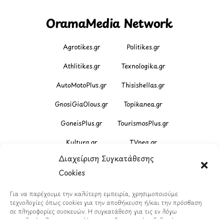
OramaMedia Network
Agrotikes.gr
Politikes.gr
Athlitikes.gr
Texnologika.gr
AutoMotoPlus.gr
Thisishellas.gr
GnosiGiaOlous.gr
Topikanea.gr
GoneisPlus.gr
TourismosPlus.gr
Kultura.gr
TVnea.gr
Διαχείριση Συγκατάθεσης
Loatki.gr
Upnow.gr
Cookies
Loveis.gr
VresSyntages.gr
Για να παρέχουμε την καλύτερη εμπειρία, χρησιμοποιούμε
ModernaGynaika.gr
Xristianika.gr
τεχνολογίες όπως cookies για την αποθήκευση ή/και την πρόσβαση
σε πληροφορίες συσκευών. Η συγκατάθεση για τις εν λόγω
OikonomiaPlus.gr
ZoumeKalytera.gr