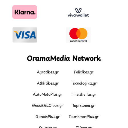
OramaMedia Network
Agrotikes.gr
Politikes.gr
Athlitikes.gr
Texnologika.gr
AutoMotoPlus.gr
Thisishellas.gr
GnosiGiaOlous.gr
Topikanea.gr
GoneisPlus.gr
TourismosPlus.gr
Kultura.gr
TVnea.gr