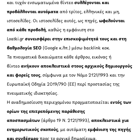
και τυχόν ενσωματωμένα βίντεο
συλλέγονται και
προβάλλονται αυτόματα
από τρίτες, ελληνικές και μη,
ιστοσελίδες. Οι ιστοσελίδες αυτές, ως πηγές,
ωφελούνται
από κάθε προβολή
, καθώς η εμφάνιση στο
Loatki.gr
συνεισφέρει στην επισκεψιμότητά τους και στη
βαθμολογία SEO
(Google κ.λπ.) μέσω backlink κοκ.
Τα πνευματικά δικαιώματα κάθε άρθρου, εικόνας ή
βίντεο
ανήκουν αποκλειστικά στους αρχικούς δημιουργούς
και φορείς τους
, σύμφωνα με τον Νόμο 2121/1993 και την
Ευρωπαϊκή Οδηγία 2019/790 (ΕΕ) περί προστασίας της
πνευματικής ιδιοκτησίας.
Η αναδημοσίευση περιεχομένου πραγματοποιείται
εντός των
ορίων της επιτρεπόμενης παράθεσης
αποσπασμάτων
(άρθρο 19 Ν. 2121/1993),
αποκλειστικά για
ενημερωτικούς σκοπούς
, με αυτόματη
εμφάνιση της πηγής
και συνδέσμου
προς το αρχικό δημοσίευμα.