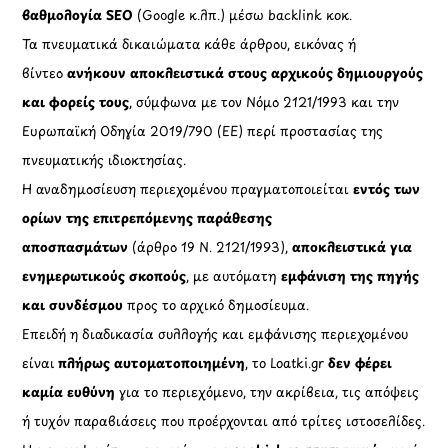
βαθμολογία SEO
(Google κ.λπ.) μέσω backlink κοκ.
Τα πνευματικά δικαιώματα κάθε άρθρου, εικόνας ή
βίντεο
ανήκουν αποκλειστικά στους αρχικούς δημιουργούς
και φορείς τους
, σύμφωνα με τον Νόμο 2121/1993 και την
Ευρωπαϊκή Οδηγία 2019/790 (ΕΕ) περί προστασίας της
πνευματικής ιδιοκτησίας.
Η αναδημοσίευση περιεχομένου πραγματοποιείται
εντός των
ορίων της επιτρεπόμενης παράθεσης
αποσπασμάτων
(άρθρο 19 Ν. 2121/1993),
αποκλειστικά για
ενημερωτικούς σκοπούς
, με αυτόματη
εμφάνιση της πηγής
και συνδέσμου
προς το αρχικό δημοσίευμα.
Επειδή η διαδικασία συλλογής και εμφάνισης περιεχομένου
είναι
πλήρως αυτοματοποιημένη
, το Loatki.gr
δεν φέρει
καμία ευθύνη
για το περιεχόμενο, την ακρίβεια, τις απόψεις
ή τυχόν παραβιάσεις που προέρχονται από τρίτες ιστοσελίδες.