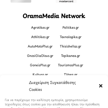
OramaMedia Network
Agrotikes.gr
Politikes.gr
Athlitikes.gr
Texnologika.gr
AutoMotoPlus.gr
Thisishellas.gr
GnosiGiaOlous.gr
Topikanea.gr
GoneisPlus.gr
TourismosPlus.gr
Kultura.gr
TVnea.gr
Διαχείριση Συγκατάθεσης
Loatki.gr
Upnow.gr
Cookies
Loveis.gr
VresSyntages.gr
Για να παρέχουμε την καλύτερη εμπειρία, χρησιμοποιούμε
ModernaGynaika.gr
Xristianika.gr
τεχνολογίες όπως cookies για την αποθήκευση ή/και την πρόσβαση