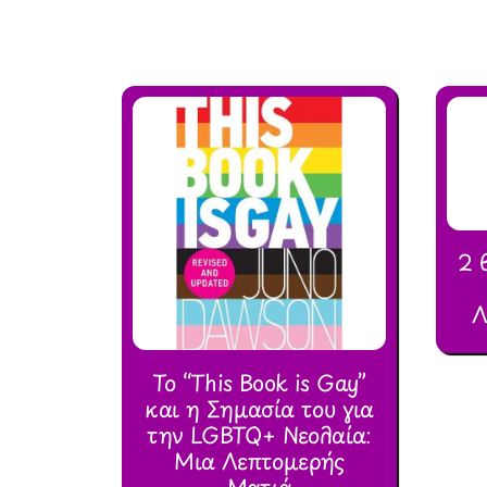
2 
Λ
Το “This Book is Gay”
και η Σημασία του για
την LGBTQ+ Νεολαία:
Μια Λεπτομερής
Ματιά