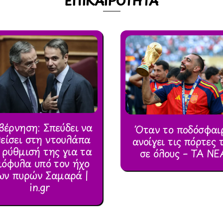
ΕΠΙΚΑΙΡΟΤΗΤΑ
βέρνηση: Σπεύδει να
Όταν το ποδόσφαι
είσει στη ντουλάπα
ανοίγει τις πόρτες 
 ρύθμισή της για τα
σε όλους – ΤΑ ΝΕ
μόφυλα υπό τον ήχο
ων πυρών Σαμαρά |
in.gr