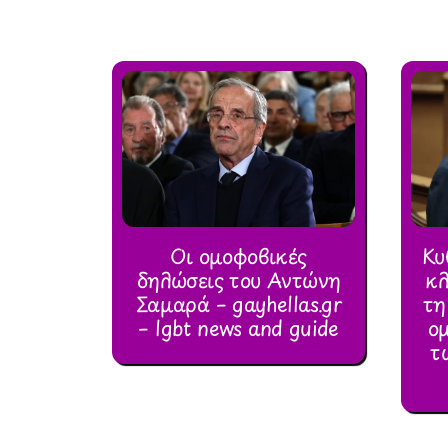
Οι ομοφοβικές
Κυ
δηλώσεις του Αντώνη
κλ
Σαμαρά – gayhellas.gr
τη
– lgbt news and guide
ο
τ