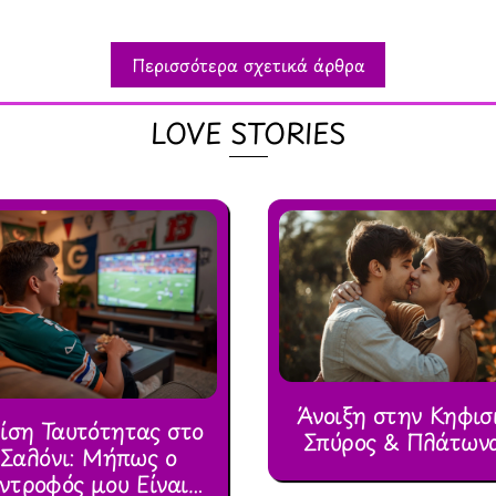
Περισσότερα σχετικά άρθρα
LOVE STORIES
Άνοιξη στην Κηφισ
ίση Ταυτότητας στο
Σπύρος & Πλάτων
Σαλόνι: Μήπως ο
ντροφός μου Είναι…