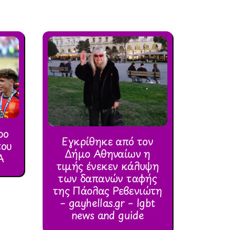
ρο
Εγκρίθηκε από τον
του
Δήμο Αθηναίων η
Α
τιμής ένεκεν κάλυψη
των δαπανών ταφής
της Πάολας Ρεβενιώτη
– gayhellas.gr – lgbt
news and guide