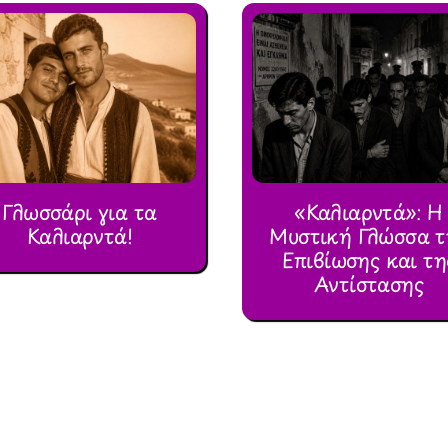
Γλωσσάρι για τα
«Καλιαρντά»: Η
Καλιαρντά!
Μυστική Γλώσσα τ
Επιβίωσης και τη
Αντίστασης