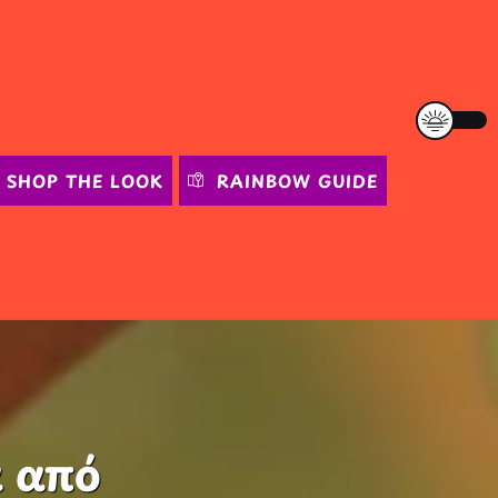
SHOP THE LOOK
RAINBOW GUIDE
 από