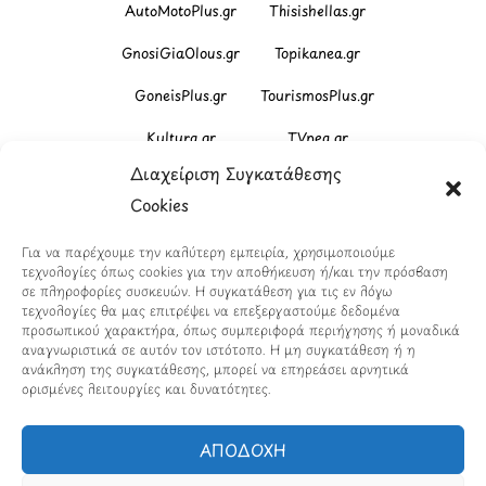
AutoMotoPlus.gr
Thisishellas.gr
GnosiGiaOlous.gr
Topikanea.gr
GoneisPlus.gr
TourismosPlus.gr
Kultura.gr
TVnea.gr
Διαχείριση Συγκατάθεσης
Loatki.gr
Upnow.gr
Cookies
Loveis.gr
VresSyntages.gr
Για να παρέχουμε την καλύτερη εμπειρία, χρησιμοποιούμε
ModernaGynaika.gr
Xristianika.gr
τεχνολογίες όπως cookies για την αποθήκευση ή/και την πρόσβαση
σε πληροφορίες συσκευών. Η συγκατάθεση για τις εν λόγω
OikonomiaPlus.gr
ZoumeKalytera.gr
τεχνολογίες θα μας επιτρέψει να επεξεργαστούμε δεδομένα
προσωπικού χαρακτήρα, όπως συμπεριφορά περιήγησης ή μοναδικά
Oikotropia.gr
ZoumeSpiti.gr
αναγνωριστικά σε αυτόν τον ιστότοπο. Η μη συγκατάθεση ή η
ανάκληση της συγκατάθεσης, μπορεί να επηρεάσει αρνητικά
ορισμένες λειτουργίες και δυνατότητες.
Perepet.gr
ΑΠΟΔΟΧΗ
© 2026
Orama Group
(Orama Group Μ.Ι.Κ.Ε.) |
Α.Φ.Μ. 801086294 – Δ.Ο.Υ. ΚΕΦΟΔΕ Αττικής | Γ.Ε.ΜΗ