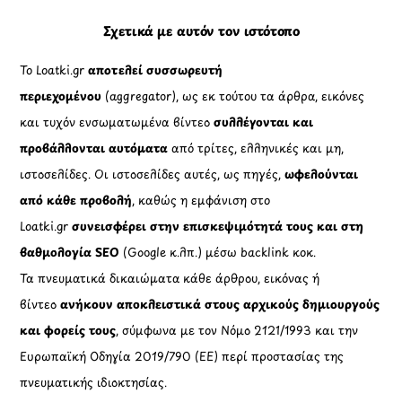
Σχετικά με αυτόν τον ιστότοπο
Το Loatki.gr
αποτελεί συσσωρευτή
περιεχομένου
(aggregator), ως εκ τούτου τα άρθρα, εικόνες
και τυχόν ενσωματωμένα βίντεο
συλλέγονται και
προβάλλονται αυτόματα
από τρίτες, ελληνικές και μη,
ιστοσελίδες. Οι ιστοσελίδες αυτές, ως πηγές,
ωφελούνται
από κάθε προβολή
, καθώς η εμφάνιση στο
Loatki.gr
συνεισφέρει στην επισκεψιμότητά τους και στη
βαθμολογία SEO
(Google κ.λπ.) μέσω backlink κοκ.
Τα πνευματικά δικαιώματα κάθε άρθρου, εικόνας ή
βίντεο
ανήκουν αποκλειστικά στους αρχικούς δημιουργούς
και φορείς τους
, σύμφωνα με τον Νόμο 2121/1993 και την
Ευρωπαϊκή Οδηγία 2019/790 (ΕΕ) περί προστασίας της
πνευματικής ιδιοκτησίας.