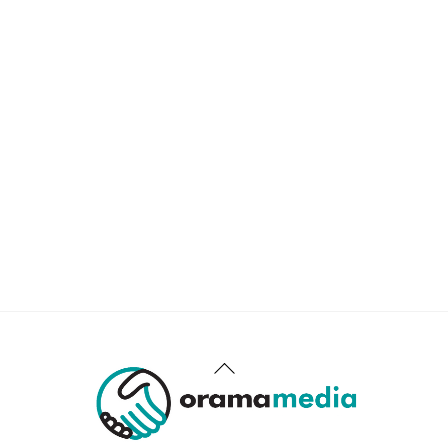
Back
To
Top