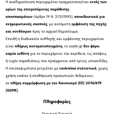
Η αναδημοσίευση περιεχομένου πραγματοποιείται
εντός των
ορίων της επιτρεπόμενης παράθεσης
αποσπασμάτων
(άρθρο 19 Ν. 2121/1993),
αποκλειστικά για
ενημερωτικούς σκοπούς
, με αυτόματη
εμφάνιση της πηγής
και συνδέσμου
προς το αρχικό δημοσίευμα.
Επειδή η διαδικασία συλλογής και εμφάνισης περιεχομένου
είναι
πλήρως αυτοματοποιημένη
, το Loatki.gr
δεν φέρει
καμία ευθύνη
για το περιεχόμενο, την ακρίβεια, τις απόψεις
ή τυχόν παραβιάσεις που προέρχονται από τρίτες ιστοσελίδες.
Η επισκεψιμότητα μετριέται με
cookieless στατιστικά
, χωρίς
χρήση cookies ή αποθήκευση προσωπικών δεδομένων,
σε
πλήρη συμμόρφωση με τον Κανονισμό (ΕΕ) 2016/679
(GDPR)
.
Πληροφορίες
Εταιρικά Στοιχεία