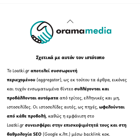
Back
To
Top
Σχετικά με αυτόν τον ιστότοπο
Το Loatki.gr
αποτελεί συσσωρευτή
περιεχομένου
(aggregator), ως εκ τούτου τα άρθρα, εικόνες
και τυχόν ενσωματωμένα βίντεο
συλλέγονται και
προβάλλονται αυτόματα
από τρίτες, ελληνικές και μη,
ιστοσελίδες. Οι ιστοσελίδες αυτές, ως πηγές,
ωφελούνται
από κάθε προβολή
, καθώς η εμφάνιση στο
Loatki.gr
συνεισφέρει στην επισκεψιμότητά τους και στη
βαθμολογία SEO
(Google κ.λπ.) μέσω backlink κοκ.