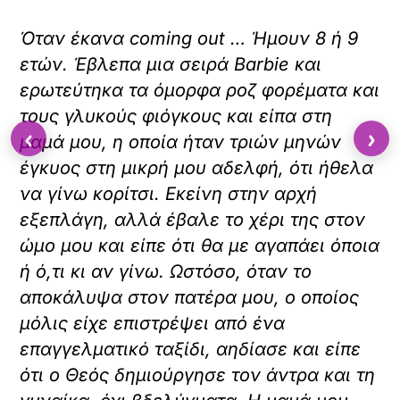
Όταν έκανα coming out … Ήμουν 8 ή 9
ετών. Έβλεπα μια σειρά Barbie και
ερωτεύτηκα τα όμορφα ροζ φορέματα και
τους γλυκούς φιόγκους και είπα στη
‹
›
μαμά μου, η οποία ήταν τριών μηνών
έγκυος στη μικρή μου αδελφή, ότι ήθελα
να γίνω κορίτσι. Εκείνη στην αρχή
εξεπλάγη, αλλά έβαλε το χέρι της στον
ώμο μου και είπε ότι θα με αγαπάει όποια
ή ό,τι κι αν γίνω. Ωστόσο, όταν το
αποκάλυψα στον πατέρα μου, ο οποίος
μόλις είχε επιστρέψει από ένα
επαγγελματικό ταξίδι, αηδίασε και είπε
ότι ο Θεός δημιούργησε τον άντρα και τη