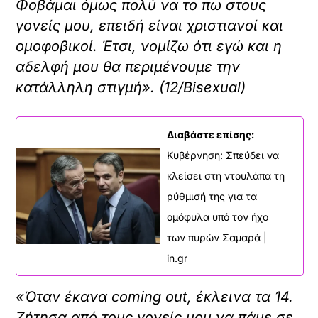
Φοβάμαι όμως πολύ να το πω στους
γονείς μου, επειδή είναι χριστιανοί και
ομοφοβικοί. Έτσι, νομίζω ότι εγώ και η
αδελφή μου θα περιμένουμε την
κατάλληλη στιγμή». (12/Bisexual)
Διαβάστε επίσης:
Κυβέρνηση: Σπεύδει να
κλείσει στη ντουλάπα τη
ρύθμισή της για τα
ομόφυλα υπό τον ήχο
των πυρών Σαμαρά |
in.gr
«Όταν έκανα coming out, έκλεινα τα 14.
Ζήτησα από τους γονείς μου να πάμε σε