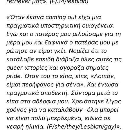
retriever μας». (F/34/lesbian)
«Όταν έκανα coming out είχα μια
πραγματικά υποστηρικτική οικογένεια.
Εγώ και ο πατέρας μου μιλούσαμε για τη
μέρα μου και ξαφνικά ο πατέρας μου με
ρώτησε αν είμαι γκέι. Νομίζω ότι το
κατάλαβε επειδή διάβαζα όλες αυτές τις
queer ιστορίες και αγόραζα σημαίες
pride. Όταν του το είπα, είπε, «Λοιπόν,
είμαι περήφανος για σένα». Και ένιωσα
πραγματικά αποδεκτή. Σύντομα μετά το
είπα στα αδέρφια μου. Χρειάστηκε λίγος
χρόνος για να καταλάβουν- όλα μπορεί
να είναι πολύ μπερδεμένα, ειδικά σε
νεαρή ηλικία. (F/she/they/Lesbian/gay)».