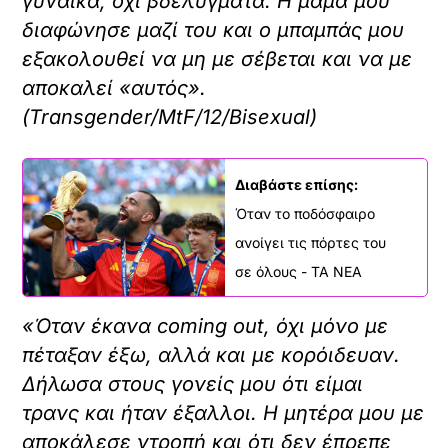
γυναίκα, όχι βδελύγματα. Η μαμά μου
διαφώνησε μαζί του και ο μπαμπάς μου
εξακολουθεί να μη με σέβεται και να με
αποκαλεί «αυτός».
(Transgender/MtF/12/Bisexual)
Διαβάστε επίσης:
Όταν το ποδόσφαιρο
ανοίγει τις πόρτες του
σε όλους - ΤΑ ΝΕΑ
«Όταν έκανα coming out, όχι μόνο με
πέταξαν έξω, αλλά και με κορόιδευαν.
Δήλωσα στους γονείς μου ότι είμαι
τρανς και ήταν έξαλλοι. Η μητέρα μου με
αποκάλεσε ντροπή και ότι δεν έπρεπε