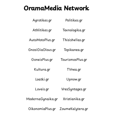
OramaMedia Network
Agrotikes.gr
Politikes.gr
Athlitikes.gr
Texnologika.gr
AutoMotoPlus.gr
Thisishellas.gr
GnosiGiaOlous.gr
Topikanea.gr
GoneisPlus.gr
TourismosPlus.gr
Kultura.gr
TVnea.gr
Loatki.gr
Upnow.gr
Loveis.gr
VresSyntages.gr
ModernaGynaika.gr
Xristianika.gr
OikonomiaPlus.gr
ZoumeKalytera.gr