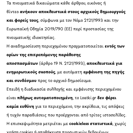
Τα πνευματικά δικαιώματα κάθε άρθρου, εικόνας ή
βίντεο
ανήκουν αποκλειστικά στους αρχικούς δημιουργούς
και φορείς τους
, σύμφωνα με τον Νόμο 2121/1993 και την
Ευρωπαϊκή Οδηγία 2019/790 (ΕΕ) περί προστασίας της
πνευματικής ιδιοκτησίας.
Η αναδημοσίευση περιεχομένου πραγματοποιείται
εντός των
ορίων της επιτρεπόμενης παράθεσης
αποσπασμάτων
(άρθρο 19 Ν. 2121/1993),
αποκλειστικά για
ενημερωτικούς σκοπούς
, με αυτόματη
εμφάνιση της πηγής
και συνδέσμου
προς το αρχικό δημοσίευμα.
Επειδή η διαδικασία συλλογής και εμφάνισης περιεχομένου
είναι
πλήρως αυτοματοποιημένη
, το Loatki.gr
δεν φέρει
καμία ευθύνη
για το περιεχόμενο, την ακρίβεια, τις απόψεις
ή τυχόν παραβιάσεις που προέρχονται από τρίτες ιστοσελίδες.
Η επισκεψιμότητα μετριέται με
cookieless στατιστικά
, χωρίς
χρήση cookies ή αποθήκευση προσωπικών δεδομένων,