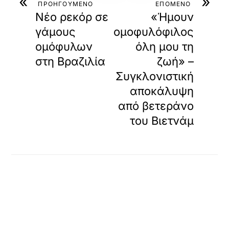
«
»
ΠΡΟΗΓΟΥΜΕΝΟ
ΕΠΟΜΕΝΟ
Νέο ρεκόρ σε
«Ήμουν
γάμους
ομοφυλόφιλος
ομόφυλων
όλη μου τη
στη Βραζιλία
ζωή» –
Συγκλονιστική
αποκάλυψη
από βετεράνο
του Βιετνάμ