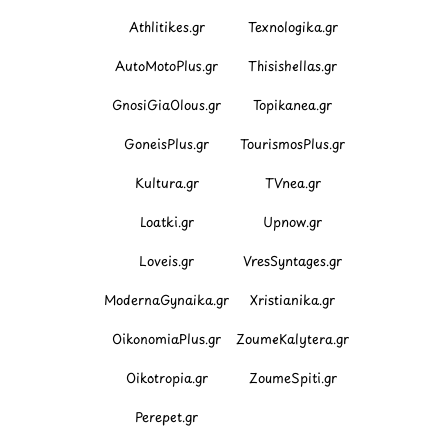
Athlitikes.gr
Texnologika.gr
AutoMotoPlus.gr
Thisishellas.gr
GnosiGiaOlous.gr
Topikanea.gr
GoneisPlus.gr
TourismosPlus.gr
Kultura.gr
TVnea.gr
Loatki.gr
Upnow.gr
Loveis.gr
VresSyntages.gr
ModernaGynaika.gr
Xristianika.gr
OikonomiaPlus.gr
ZoumeKalytera.gr
Oikotropia.gr
ZoumeSpiti.gr
Perepet.gr