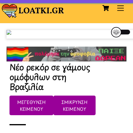
Cart
Skip
Me
to
content
Νέο ρεκόρ σε γάμους
ομόφυλων στη
Βραζιλία
ΜΕΓΕΘΥΝΣΗ
ΣΜΙΚΡΥΝΣΗ
ΚΕΙΜΕΝΟΥ
ΚΕΙΜΕΝΟΥ