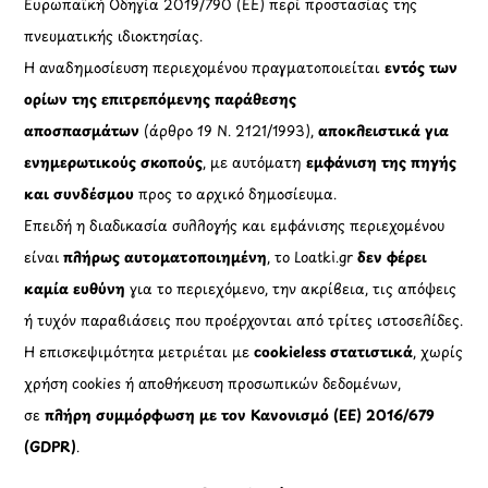
Ευρωπαϊκή Οδηγία 2019/790 (ΕΕ) περί προστασίας της
πνευματικής ιδιοκτησίας.
Η αναδημοσίευση περιεχομένου πραγματοποιείται
εντός των
ορίων της επιτρεπόμενης παράθεσης
αποσπασμάτων
(άρθρο 19 Ν. 2121/1993),
αποκλειστικά για
ενημερωτικούς σκοπούς
, με αυτόματη
εμφάνιση της πηγής
και συνδέσμου
προς το αρχικό δημοσίευμα.
Επειδή η διαδικασία συλλογής και εμφάνισης περιεχομένου
είναι
πλήρως αυτοματοποιημένη
, το Loatki.gr
δεν φέρει
καμία ευθύνη
για το περιεχόμενο, την ακρίβεια, τις απόψεις
ή τυχόν παραβιάσεις που προέρχονται από τρίτες ιστοσελίδες.
Η επισκεψιμότητα μετριέται με
cookieless στατιστικά
, χωρίς
χρήση cookies ή αποθήκευση προσωπικών δεδομένων,
σε
πλήρη συμμόρφωση με τον Κανονισμό (ΕΕ) 2016/679
(GDPR)
.