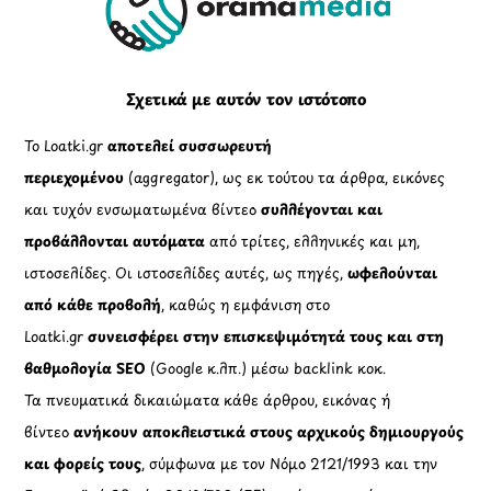
To
Top
Σχετικά με αυτόν τον ιστότοπο
Το Loatki.gr
αποτελεί συσσωρευτή
περιεχομένου
(aggregator), ως εκ τούτου τα άρθρα, εικόνες
και τυχόν ενσωματωμένα βίντεο
συλλέγονται και
προβάλλονται αυτόματα
από τρίτες, ελληνικές και μη,
ιστοσελίδες. Οι ιστοσελίδες αυτές, ως πηγές,
ωφελούνται
από κάθε προβολή
, καθώς η εμφάνιση στο
Loatki.gr
συνεισφέρει στην επισκεψιμότητά τους και στη
βαθμολογία SEO
(Google κ.λπ.) μέσω backlink κοκ.
Τα πνευματικά δικαιώματα κάθε άρθρου, εικόνας ή
βίντεο
ανήκουν αποκλειστικά στους αρχικούς δημιουργούς
και φορείς τους
, σύμφωνα με τον Νόμο 2121/1993 και την