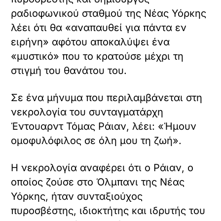
Ο Ράιαν, ο οποίος είχε πτυχίο
επιχειρήσεων, ήταν επίσης μέλος των
Βετεράνων του Βιετνάμ. Σύμφωνα με την
Albany Times Union, ο Ράιαν ήταν 85
ετών όταν πέθανε την 1η Ιουνίου. Η
οικογένειά του είπε στην Times Union ότι
υπηρέτησε στο Βιετνάμ όσο ήταν στον
στρατό, αλλά δεν ήταν σίγουροι για το
πόσον καιρό ή για τους βαθμούς του.
Ο έρωτας της ζωής του
Στο κάτω μέρος των στοιχείων της
υπηρεσίας και της κηδείας του, ο Ράιαν