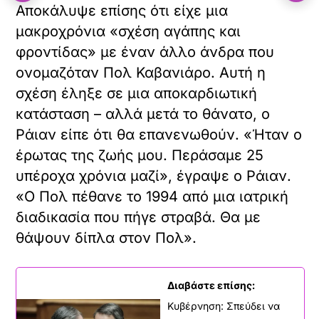
ερωτευμένο ζευγάρι. Το θαύμαζα αυτό»,
είπε. «Αλλά του υποσχέθηκα ότι δεν θα
έλεγα τίποτα, και κράτησα αυτή την
υπόσχεση. Ήταν στο χέρι του να μιλήσει
γι’ αυτό όταν θα ήταν έτοιμος».
Το πρωτότυπο άρθρο
https://www.in.gr/2024/06/15/life/lgbtqi/im
ανήκει στο
ΛΟΑΤΚΙ+ – in.gr
.
«
»
ΠΡΟΗΓΟΥΜΕΝΟ
ΕΠΟΜΕΝΟ
«Όταν έκανα
My Style