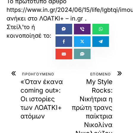
από κάθε προβολή
, καθώς η εμφάνιση στο
Loatki.gr
συνεισφέρει στην επισκεψιμότητά τους και στη
βαθμολογία SEO
(Google κ.λπ.) μέσω backlink κοκ.
Τα πνευματικά δικαιώματα κάθε άρθρου, εικόνας ή
βίντεο
ανήκουν αποκλειστικά στους αρχικούς δημιουργούς
και φορείς τους
, σύμφωνα με τον Νόμο 2121/1993 και την
Ευρωπαϊκή Οδηγία 2019/790 (ΕΕ) περί προστασίας της
πνευματικής ιδιοκτησίας.
Η αναδημοσίευση περιεχομένου πραγματοποιείται
εντός των
ορίων της επιτρεπόμενης παράθεσης
αποσπασμάτων
(άρθρο 19 Ν. 2121/1993),
αποκλειστικά για
ενημερωτικούς σκοπούς
, με αυτόματη
εμφάνιση της πηγής
και συνδέσμου
προς το αρχικό δημοσίευμα.
Επειδή η διαδικασία συλλογής και εμφάνισης περιεχομένου
είναι
πλήρως αυτοματοποιημένη
, το Loatki.gr
δεν φέρει