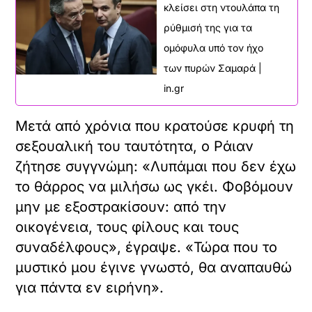
coming out»:
Rocks:
Οι ιστορίες
Νικήτρια η
των ΛΟΑΤΚΙ+
πρώτη τρανς
ατόμων
παίκτρια
Νικολίνα
Νικολούζου