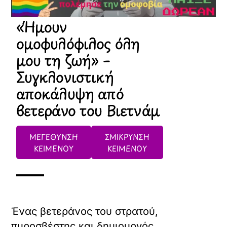
Μαζί με την παραλαβή του Μεταλλίου
της Εθνικής Υπηρεσίας Άμυνας, η
νεκρολογία λέει ότι έλαβε ένα Μετάλλιο
Άμυνας της Ελευθερίας για τη βοήθειά
του στον απόηχο της επίθεσης της 11ης
Σεπτεμβρίου και ένα μετάλλιο
εξαιρετικής υπηρεσίας για «τη διατήρηση
των υψηλότερων παραδόσεων της
Στρατιωτικής Υπηρεσίας».
«Ήμουν ομοφυλόφιλος σε
όλη μου τη ζωή» έγραφε το
μήνυμα στη νεκρολογία του
συνταγματάρχη