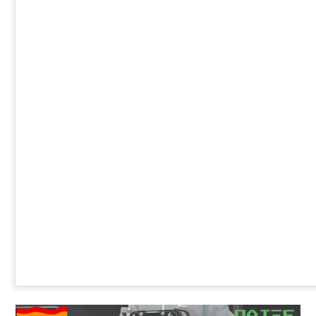
ομοφυλόφιλος σε όλη μου τη ζωή».
Η νεκρολογία αναφέρει ότι ο Ράιαν, ο
οποίος ζούσε στο Όλμπανι της Νέας
Υόρκης, ήταν συνταξιούχος
πυροσβέστης, ιδιοκτήτης και ιδρυτής του
ραδιοφωνικού σταθμού WHRL-FM και
βετεράνος του αμερικανικού στρατού,
σύμφωνα με το ABC.
Διαβάστε επίσης:
Οι ομοφοβικές δηλώσεις
του Αντώνη Σαμαρά -
gayhellas.gr - lgbt news
and guide