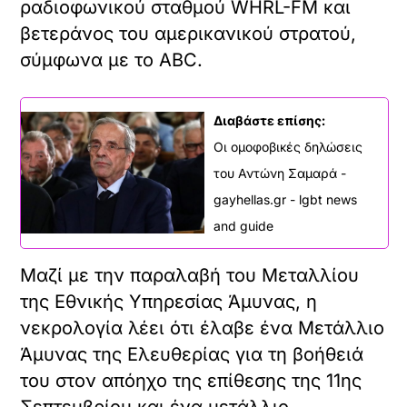
έδωσε το δικό του μήνυμα, λέγοντας:
«Πρέπει να σας πω κάτι ακόμα». «Ήμουν
ομοφυλόφιλος σε όλη μου τη ζωή: ακόμα
και στο δημοτικό, το γυμνάσιο, το
κολέγιο, τη ζωή».
Αποκάλυψε επίσης ότι είχε μια
μακροχρόνια «σχέση αγάπης και
φροντίδας» με έναν άλλο άνδρα που
ονομαζόταν Πολ Καβανιάρο. Αυτή η
σχέση έληξε σε μια αποκαρδιωτική
κατάσταση – αλλά μετά το θάνατο, ο
Ράιαν είπε ότι θα επανενωθούν. «Ήταν ο
έρωτας της ζωής μου. Περάσαμε 25
υπέροχα χρόνια μαζί», έγραψε ο Ράιαν.