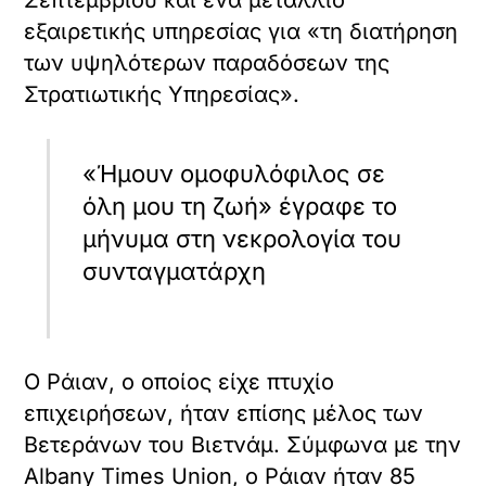
«Ο Πολ πέθανε το 1994 από μια ιατρική
διαδικασία που πήγε στραβά. Θα με
θάψουν δίπλα στον Πολ».
Διαβάστε επίσης:
Κυβέρνηση: Σπεύδει να
κλείσει στη ντουλάπα τη
ρύθμισή της για τα
ομόφυλα υπό τον ήχο
των πυρών Σαμαρά |
in.gr
Μετά από χρόνια που κρατούσε κρυφή τη
σεξουαλική του ταυτότητα, ο Ράιαν
ζήτησε συγγνώμη: «Λυπάμαι που δεν έχω
το θάρρος να μιλήσω ως γκέι. Φοβόμουν