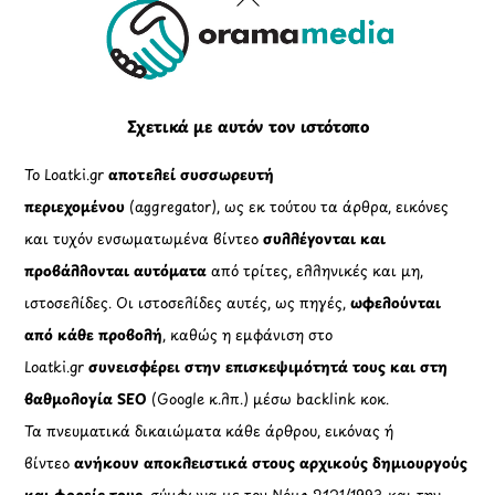
Όροι Συμμετοχής σε Παιχνίδια & Διαγωνισμούς
Όροι Παραχώρησης Video
Πολιτική Απορρήτου Chatbots
Πολιτική Χρήσης Τεχνητής Νοημοσύνης
Προϊόντα Φιλικά προς το Περιβάλλον
Πολιτική Εκπτώσεων και Προσφορών
Όροι Affiliate Συνδέσμων & Προωθητικού Υλικού
Πολιτική Διαφημιστικής Διαφάνειας
Όροι Προγράμματος Επιβράβευσης