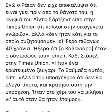
Back
To
Top
Σχετικά με αυτόν τον ιστότοπο
Το Loatki.gr
αποτελεί συσσωρευτή
περιεχομένου
(aggregator), ως εκ τούτου τα άρθρα, εικόνες
και τυχόν ενσωματωμένα βίντεο
συλλέγονται και
προβάλλονται αυτόματα
από τρίτες, ελληνικές και μη,
ιστοσελίδες. Οι ιστοσελίδες αυτές, ως πηγές,
ωφελούνται