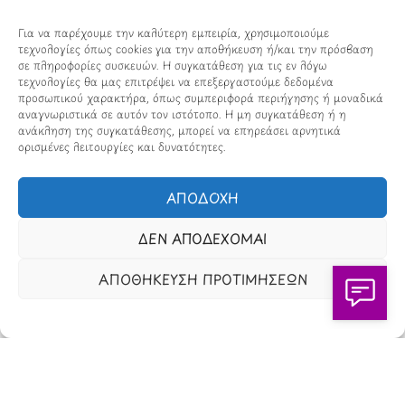
Loveis.gr
VresSyntages.gr
Για να παρέχουμε την καλύτερη εμπειρία, χρησιμοποιούμε
ModernaGynaika.gr
Xristianika.gr
τεχνολογίες όπως cookies για την αποθήκευση ή/και την πρόσβαση
σε πληροφορίες συσκευών. Η συγκατάθεση για τις εν λόγω
OikonomiaPlus.gr
ZoumeKalytera.gr
τεχνολογίες θα μας επιτρέψει να επεξεργαστούμε δεδομένα
προσωπικού χαρακτήρα, όπως συμπεριφορά περιήγησης ή μοναδικά
Oikotropia.gr
ZoumeSpiti.gr
αναγνωριστικά σε αυτόν τον ιστότοπο. Η μη συγκατάθεση ή η
ανάκληση της συγκατάθεσης, μπορεί να επηρεάσει αρνητικά
ορισμένες λειτουργίες και δυνατότητες.
Perepet.gr
ΑΠΟΔΟΧΗ
© 2026
Orama Group
(Orama Group Μ.Ι.Κ.Ε.) |
Α.Φ.Μ. 801086294 – Δ.Ο.Υ. ΚΕΦΟΔΕ Αττικής | Γ.Ε.ΜΗ
ΔΕΝ ΑΠΟΔΕΧΟΜΑΙ
148748903000 | Έδρα: Αθήνα, Ελλάδα |
Email: contact@orama-group.com
ΑΠΟΘΗΚΕΥΣΗ ΠΡΟΤΙΜΗΣΕΩΝ