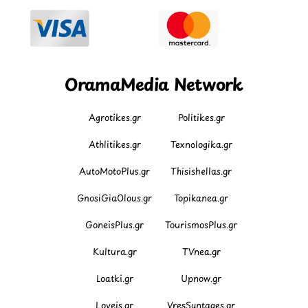
OramaMedia Network
Agrotikes.gr
Politikes.gr
Athlitikes.gr
Texnologika.gr
AutoMotoPlus.gr
Thisishellas.gr
GnosiGiaOlous.gr
Topikanea.gr
GoneisPlus.gr
TourismosPlus.gr
Kultura.gr
TVnea.gr
Loatki.gr
Upnow.gr
Loveis.gr
VresSyntages.gr