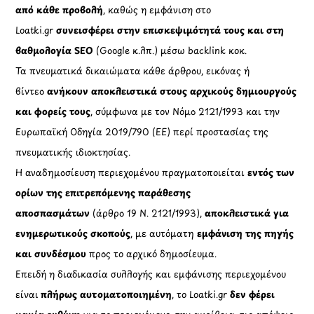
από κάθε προβολή
, καθώς η εμφάνιση στο
Loatki.gr
συνεισφέρει στην επισκεψιμότητά τους και στη
βαθμολογία SEO
(Google κ.λπ.) μέσω backlink κοκ.
Τα πνευματικά δικαιώματα κάθε άρθρου, εικόνας ή
βίντεο
ανήκουν αποκλειστικά στους αρχικούς δημιουργούς
και φορείς τους
, σύμφωνα με τον Νόμο 2121/1993 και την
Ευρωπαϊκή Οδηγία 2019/790 (ΕΕ) περί προστασίας της
πνευματικής ιδιοκτησίας.
Η αναδημοσίευση περιεχομένου πραγματοποιείται
εντός των
ορίων της επιτρεπόμενης παράθεσης
αποσπασμάτων
(άρθρο 19 Ν. 2121/1993),
αποκλειστικά για
ενημερωτικούς σκοπούς
, με αυτόματη
εμφάνιση της πηγής
και συνδέσμου
προς το αρχικό δημοσίευμα.
Επειδή η διαδικασία συλλογής και εμφάνισης περιεχομένου
είναι
πλήρως αυτοματοποιημένη
, το Loatki.gr
δεν φέρει