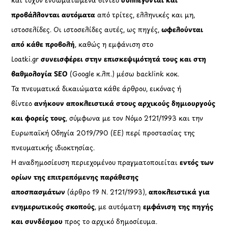
προβάλλονται αυτόματα
από τρίτες, ελληνικές και μη,
ιστοσελίδες. Οι ιστοσελίδες αυτές, ως πηγές,
ωφελούνται
από κάθε προβολή
, καθώς η εμφάνιση στο
Loatki.gr
συνεισφέρει στην επισκεψιμότητά τους και στη
βαθμολογία SEO
(Google κ.λπ.) μέσω backlink κοκ.
Τα πνευματικά δικαιώματα κάθε άρθρου, εικόνας ή
βίντεο
ανήκουν αποκλειστικά στους αρχικούς δημιουργούς
και φορείς τους
, σύμφωνα με τον Νόμο 2121/1993 και την
Ευρωπαϊκή Οδηγία 2019/790 (ΕΕ) περί προστασίας της
πνευματικής ιδιοκτησίας.
Η αναδημοσίευση περιεχομένου πραγματοποιείται
εντός των
ορίων της επιτρεπόμενης παράθεσης
αποσπασμάτων
(άρθρο 19 Ν. 2121/1993),
αποκλειστικά για
ενημερωτικούς σκοπούς
, με αυτόματη
εμφάνιση της πηγής
και συνδέσμου
προς το αρχικό δημοσίευμα.