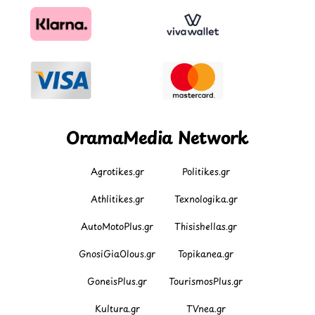
OramaMedia Network
Agrotikes.gr
Politikes.gr
Athlitikes.gr
Texnologika.gr
AutoMotoPlus.gr
Thisishellas.gr
GnosiGiaOlous.gr
Topikanea.gr
GoneisPlus.gr
TourismosPlus.gr
Kultura.gr
TVnea.gr