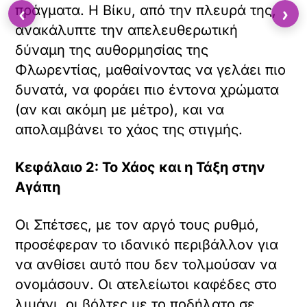
‹
›
πράγματα. Η Βίκυ, από την πλευρά της,
ανακάλυπτε την απελευθερωτική
δύναμη της αυθορμησίας της
Φλωρεντίας, μαθαίνοντας να γελάει πιο
δυνατά, να φοράει πιο έντονα χρώματα
(αν και ακόμη με μέτρο), και να
απολαμβάνει το χάος της στιγμής.
Κεφάλαιο 2: Το Χάος και η Τάξη στην
Αγάπη
Οι Σπέτσες, με τον αργό τους ρυθμό,
προσέφεραν το ιδανικό περιβάλλον για
να ανθίσει αυτό που δεν τολμούσαν να
ονομάσουν. Οι ατελείωτοι καφέδες στο
λιμάνι, οι βόλτες με το ποδήλατο σε