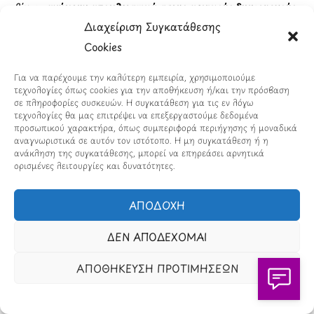
βίντεο
ανήκουν αποκλειστικά στους αρχικούς δημιουργούς
Διαχείριση Συγκατάθεσης
και φορείς τους
, σύμφωνα με τον Νόμο 2121/1993 και την
Cookies
Ευρωπαϊκή Οδηγία 2019/790 (ΕΕ) περί προστασίας της
πνευματικής ιδιοκτησίας.
Για να παρέχουμε την καλύτερη εμπειρία, χρησιμοποιούμε
Η αναδημοσίευση περιεχομένου πραγματοποιείται
εντός των
τεχνολογίες όπως cookies για την αποθήκευση ή/και την πρόσβαση
σε πληροφορίες συσκευών. Η συγκατάθεση για τις εν λόγω
ορίων της επιτρεπόμενης παράθεσης
τεχνολογίες θα μας επιτρέψει να επεξεργαστούμε δεδομένα
προσωπικού χαρακτήρα, όπως συμπεριφορά περιήγησης ή μοναδικά
αποσπασμάτων
(άρθρο 19 Ν. 2121/1993),
αποκλειστικά για
αναγνωριστικά σε αυτόν τον ιστότοπο. Η μη συγκατάθεση ή η
ενημερωτικούς σκοπούς
, με αυτόματη
εμφάνιση της πηγής
ανάκληση της συγκατάθεσης, μπορεί να επηρεάσει αρνητικά
ορισμένες λειτουργίες και δυνατότητες.
και συνδέσμου
προς το αρχικό δημοσίευμα.
Επειδή η διαδικασία συλλογής και εμφάνισης περιεχομένου
ΑΠΟΔΟΧΗ
είναι
πλήρως αυτοματοποιημένη
, το Loatki.gr
δεν φέρει
καμία ευθύνη
για το περιεχόμενο, την ακρίβεια, τις απόψεις
ΔΕΝ ΑΠΟΔΕΧΟΜΑΙ
ή τυχόν παραβιάσεις που προέρχονται από τρίτες ιστοσελίδες.
ΑΠΟΘΗΚΕΥΣΗ ΠΡΟΤΙΜΗΣΕΩΝ
Η επισκεψιμότητα μετριέται με
cookieless στατιστικά
, χωρίς
χρήση cookies ή αποθήκευση προσωπικών δεδομένων,
σε
πλήρη συμμόρφωση με τον Κανονισμό (ΕΕ) 2016/679