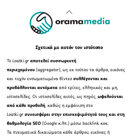
Back
To
Top
Σχετικά με αυτόν τον ιστότοπο
Το Loatki.gr
αποτελεί συσσωρευτή
περιεχομένου
(aggregator), ως εκ τούτου τα άρθρα, εικόνες
και τυχόν ενσωματωμένα βίντεο
συλλέγονται και
προβάλλονται αυτόματα
από τρίτες, ελληνικές και μη,
ιστοσελίδες. Οι ιστοσελίδες αυτές, ως πηγές,
ωφελούνται
από κάθε προβολή
, καθώς η εμφάνιση στο
Loatki.gr
συνεισφέρει στην επισκεψιμότητά τους και στη
βαθμολογία SEO
(Google κ.λπ.) μέσω backlink κοκ.
Τα πνευματικά δικαιώματα κάθε άρθρου, εικόνας ή