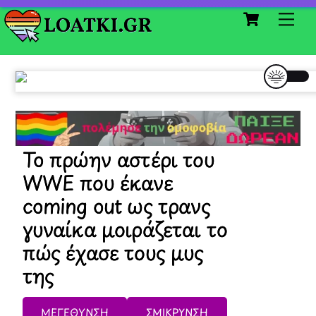
Cart
Skip
Me
to
content
To πρώην αστέρι του
WWE που έκανε
coming out ως τρανς
γυναίκα μοιράζεται το
πώς έχασε τους μυς
της
ΜΕΓΕΘΥΝΣΗ
ΣΜΙΚΡΥΝΣΗ