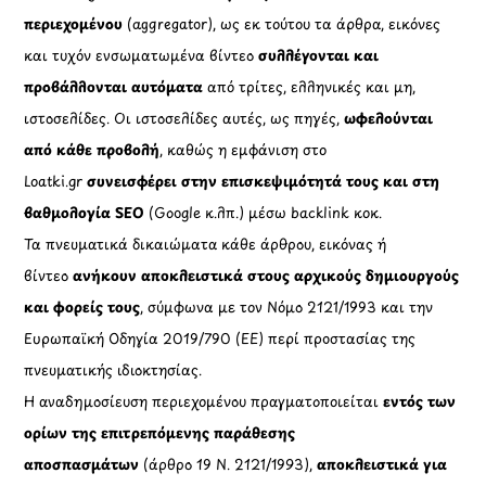
περιεχομένου
(aggregator), ως εκ τούτου τα άρθρα, εικόνες
και τυχόν ενσωματωμένα βίντεο
συλλέγονται και
προβάλλονται αυτόματα
από τρίτες, ελληνικές και μη,
ιστοσελίδες. Οι ιστοσελίδες αυτές, ως πηγές,
ωφελούνται
από κάθε προβολή
, καθώς η εμφάνιση στο
Loatki.gr
συνεισφέρει στην επισκεψιμότητά τους και στη
βαθμολογία SEO
(Google κ.λπ.) μέσω backlink κοκ.
Τα πνευματικά δικαιώματα κάθε άρθρου, εικόνας ή
βίντεο
ανήκουν αποκλειστικά στους αρχικούς δημιουργούς
και φορείς τους
, σύμφωνα με τον Νόμο 2121/1993 και την
Ευρωπαϊκή Οδηγία 2019/790 (ΕΕ) περί προστασίας της
πνευματικής ιδιοκτησίας.
Η αναδημοσίευση περιεχομένου πραγματοποιείται
εντός των
ορίων της επιτρεπόμενης παράθεσης
αποσπασμάτων
(άρθρο 19 Ν. 2121/1993),
αποκλειστικά για