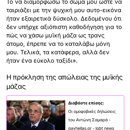
Το να διαμορφώσω το σώμα μου ώστε να
ταιριάζει με την ψυχική μου αυτο-εικόνα
ήταν εξαιρετικά δύσκολο. Δεδομένου ότι
δεν υπήρχε αξιόπιστη καθοδήγηση για το
πώς να χάσω μυϊκή μάζα ως τρανς
άτομο, έπρεπε να το καταλάβω μόνη
μου. Τελικά, τα κατάφερα, αλλά δεν
ήταν ένα εύκολο ταξίδι».
Η πρόκληση της απώλειας της μυϊκής
μάζας
Διαβάστε επίσης:
Οι ομοφοβικές δηλώσεις
του Αντώνη Σαμαρά -
gayhellas.gr - lgbt news