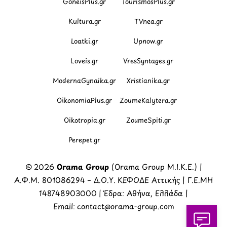
GoneisPlus.gr
TourismosPlus.gr
Kultura.gr
TVnea.gr
Loatki.gr
Upnow.gr
Loveis.gr
VresSyntages.gr
ModernaGynaika.gr
Xristianika.gr
OikonomiaPlus.gr
ZoumeKalytera.gr
Oikotropia.gr
ZoumeSpiti.gr
Perepet.gr
© 2026
Orama Group
(Orama Group Μ.Ι.Κ.Ε.) |
Α.Φ.Μ. 801086294 – Δ.Ο.Υ. ΚΕΦΟΔΕ Αττικής | Γ.Ε.ΜΗ
148748903000 | Έδρα: Αθήνα, Ελλάδα |
Email: contact@orama-group.com