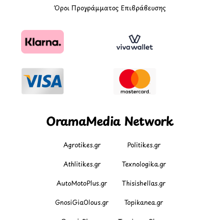
Όροι Προγράμματος Επιβράβευσης
OramaMedia Network
Agrotikes.gr
Politikes.gr
Athlitikes.gr
Texnologika.gr
AutoMotoPlus.gr
Thisishellas.gr
GnosiGiaOlous.gr
Topikanea.gr