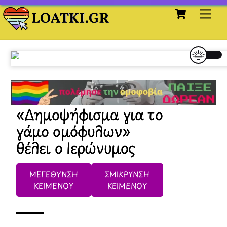
Cart
Skip
Me
to
content
«Δημοψήφισμα για το
γάμο ομόφυλων»
θέλει ο Ιερώνυμος
ΜΕΓΕΘΥΝΣΗ
ΣΜΙΚΡΥΝΣΗ
ΚΕΙΜΕΝΟΥ
ΚΕΙΜΕΝΟΥ