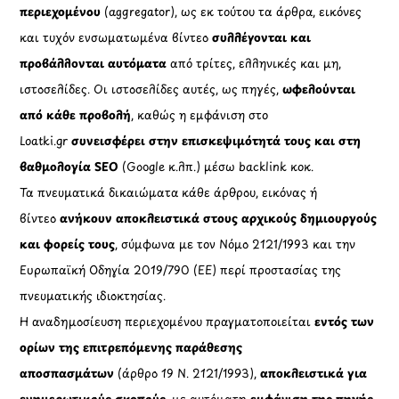
περιεχομένου
(aggregator), ως εκ τούτου τα άρθρα, εικόνες
και τυχόν ενσωματωμένα βίντεο
συλλέγονται και
προβάλλονται αυτόματα
από τρίτες, ελληνικές και μη,
ιστοσελίδες. Οι ιστοσελίδες αυτές, ως πηγές,
ωφελούνται
από κάθε προβολή
, καθώς η εμφάνιση στο
Loatki.gr
συνεισφέρει στην επισκεψιμότητά τους και στη
βαθμολογία SEO
(Google κ.λπ.) μέσω backlink κοκ.
Τα πνευματικά δικαιώματα κάθε άρθρου, εικόνας ή
βίντεο
ανήκουν αποκλειστικά στους αρχικούς δημιουργούς
και φορείς τους
, σύμφωνα με τον Νόμο 2121/1993 και την
Ευρωπαϊκή Οδηγία 2019/790 (ΕΕ) περί προστασίας της
πνευματικής ιδιοκτησίας.
Η αναδημοσίευση περιεχομένου πραγματοποιείται
εντός των
ορίων της επιτρεπόμενης παράθεσης
αποσπασμάτων
(άρθρο 19 Ν. 2121/1993),
αποκλειστικά για
ενημερωτικούς σκοπούς
, με αυτόματη
εμφάνιση της πηγής