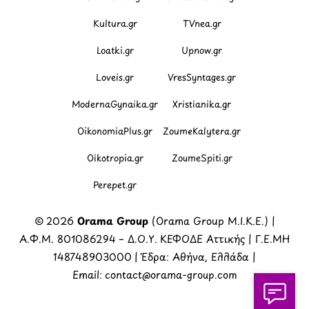
Kultura.gr
TVnea.gr
Loatki.gr
Upnow.gr
Loveis.gr
VresSyntages.gr
ModernaGynaika.gr
Xristianika.gr
OikonomiaPlus.gr
ZoumeKalytera.gr
Oikotropia.gr
ZoumeSpiti.gr
Perepet.gr
© 2026
Orama Group
(Orama Group Μ.Ι.Κ.Ε.) |
Α.Φ.Μ. 801086294 – Δ.Ο.Υ. ΚΕΦΟΔΕ Αττικής | Γ.Ε.ΜΗ
148748903000 | Έδρα: Αθήνα, Ελλάδα |
Email: contact@orama-group.com