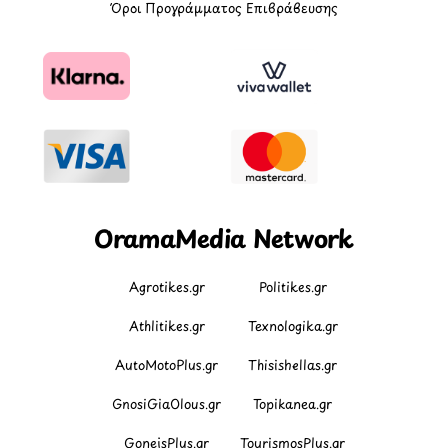
Όροι Προγράμματος Επιβράβευσης
OramaMedia Network
Agrotikes.gr
Politikes.gr
Athlitikes.gr
Texnologika.gr
AutoMotoPlus.gr
Thisishellas.gr
GnosiGiaOlous.gr
Topikanea.gr
GoneisPlus.gr
TourismosPlus.gr