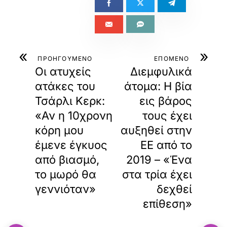
«
»
ΠΡΟΗΓΟΥΜΕΝΟ
ΕΠΟΜΕΝΟ
Οι ατυχείς
Διεμφυλικά
ατάκες του
άτομα: Η βία
Τσάρλι Κερκ:
εις βάρος
«Αν η 10χρονη
τους έχει
κόρη μου
αυξηθεί στην
έμενε έγκυος
ΕΕ από το
από βιασμό,
2019 – «Ένα
το μωρό θα
στα τρία έχει
γεννιόταν»
δεχθεί
επίθεση»