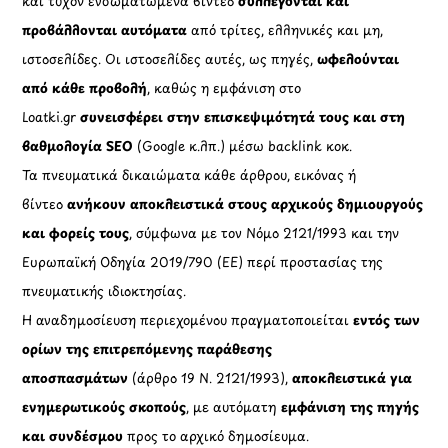
και τυχόν ενσωματωμένα βίντεο
συλλέγονται και
προβάλλονται αυτόματα
από τρίτες, ελληνικές και μη,
ιστοσελίδες. Οι ιστοσελίδες αυτές, ως πηγές,
ωφελούνται
από κάθε προβολή
, καθώς η εμφάνιση στο
Loatki.gr
συνεισφέρει στην επισκεψιμότητά τους και στη
βαθμολογία SEO
(Google κ.λπ.) μέσω backlink κοκ.
Τα πνευματικά δικαιώματα κάθε άρθρου, εικόνας ή
βίντεο
ανήκουν αποκλειστικά στους αρχικούς δημιουργούς
και φορείς τους
, σύμφωνα με τον Νόμο 2121/1993 και την
Ευρωπαϊκή Οδηγία 2019/790 (ΕΕ) περί προστασίας της
πνευματικής ιδιοκτησίας.
Η αναδημοσίευση περιεχομένου πραγματοποιείται
εντός των
ορίων της επιτρεπόμενης παράθεσης
αποσπασμάτων
(άρθρο 19 Ν. 2121/1993),
αποκλειστικά για
ενημερωτικούς σκοπούς
, με αυτόματη
εμφάνιση της πηγής
και συνδέσμου
προς το αρχικό δημοσίευμα.