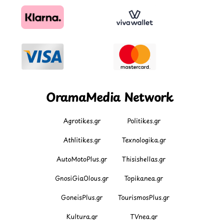
OramaMedia Network
Agrotikes.gr
Politikes.gr
Athlitikes.gr
Texnologika.gr
AutoMotoPlus.gr
Thisishellas.gr
GnosiGiaOlous.gr
Topikanea.gr
GoneisPlus.gr
TourismosPlus.gr
Kultura.gr
TVnea.gr