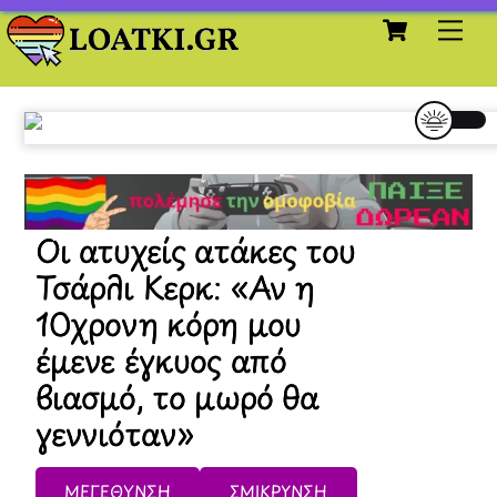
Cart
Skip
Me
to
content
Οι ατυχείς ατάκες του
Τσάρλι Κερκ: «Αν η
10χρονη κόρη μου
έμενε έγκυος από
βιασμό, το μωρό θα
γεννιόταν»
ΜΕΓΕΘΥΝΣΗ
ΣΜΙΚΡΥΝΣΗ