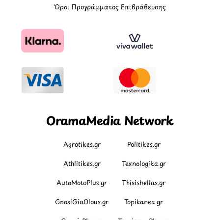
Όροι Προγράμματος Επιβράβευσης
OramaMedia Network
Agrotikes.gr
Politikes.gr
Athlitikes.gr
Texnologika.gr
AutoMotoPlus.gr
Thisishellas.gr
GnosiGiaOlous.gr
Topikanea.gr