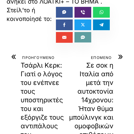
ανήκει στο
ΛΟΑΤΚΙ+ – ΤΟ ΒΗΜΑ
.
«
»
ΠΡΟΗΓΟΥΜΕΝΟ
ΕΠΟΜΕΝΟ
Τσάρλι Κερκ:
Σε σοκ η
Γιατί ο λόγος
Ιταλία από
του ενέπνεε
μετά την
τους
αυτοκτονία
υποστηρικτές
14χρονου:
του και
Ήταν θύμα
εξόργιζε τους
μπούλινγκ και
αντιπάλους
ομοφοβικών