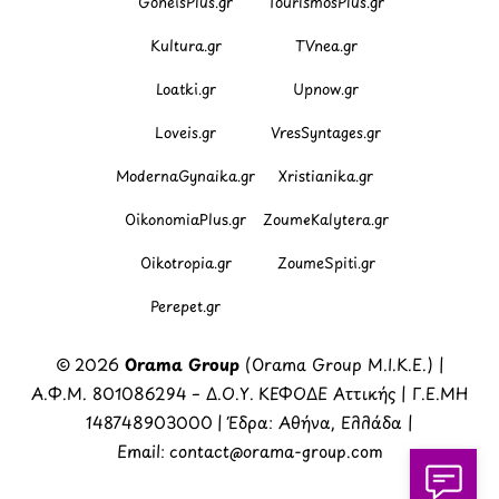
GoneisPlus.gr
TourismosPlus.gr
Kultura.gr
TVnea.gr
Loatki.gr
Upnow.gr
Loveis.gr
VresSyntages.gr
ModernaGynaika.gr
Xristianika.gr
OikonomiaPlus.gr
ZoumeKalytera.gr
Oikotropia.gr
ZoumeSpiti.gr
Perepet.gr
© 2026
Orama Group
(Orama Group Μ.Ι.Κ.Ε.) |
Α.Φ.Μ. 801086294 – Δ.Ο.Υ. ΚΕΦΟΔΕ Αττικής | Γ.Ε.ΜΗ
148748903000 | Έδρα: Αθήνα, Ελλάδα |
Email: contact@orama-group.com