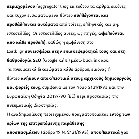
περιεχομένου
(aggregator), ως εκ τούτου τα άρθρα, εικόνες
και τυχόν ενσωματωμένα βίντεο
συλλέγονται και
προβάλλονται αυτόματα
από τρίτες, ελληνικές και μη,
ιστοσελίδες. Οι ιστοσελίδες αυτές, ως πηγές,
ωφελούνται
από κάθε προβολή
, καθώς η εμφάνιση στο
Loatki.gr
συνεισφέρει στην επισκεψιμότητά τους και στη
βαθμολογία SEO
(Google κ.λπ.) μέσω backlink κοκ.
Τα πνευματικά δικαιώματα κάθε άρθρου, εικόνας ή
βίντεο
ανήκουν αποκλειστικά στους αρχικούς δημιουργούς
και φορείς τους
, σύμφωνα με τον Νόμο 2121/1993 και την
Ευρωπαϊκή Οδηγία 2019/790 (ΕΕ) περί προστασίας της
πνευματικής ιδιοκτησίας.
Η αναδημοσίευση περιεχομένου πραγματοποιείται
εντός των
ορίων της επιτρεπόμενης παράθεσης
αποσπασμάτων
(άρθρο 19 Ν. 2121/1993),
αποκλειστικά για