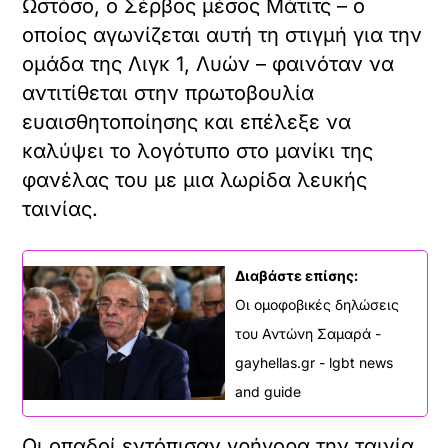
Ωστόσο, ο Σέρβος μέσος Μάτιτς – ο
οποίος αγωνίζεται αυτή τη στιγμή για την
ομάδα της Λιγκ 1, Λυών – φαινόταν να
αντιτίθεται στην πρωτοβουλία
ευαισθητοποίησης και επέλεξε να
καλύψει το λογότυπο στο μανίκι της
φανέλας του με μια λωρίδα λευκής
ταινίας.
Διαβάστε επίσης:
Οι ομοφοβικές δηλώσεις
του Αντώνη Σαμαρά -
gayhellas.gr - lgbt news
and guide
Οι οπαδοί εντόπισαν γρήγορα την ταινία