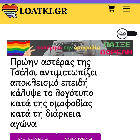
Cart
Skip
Me
to
content
Πρώην αστέρας της
Τσέλσι αντιμετωπίζει
αποκλεισμό επειδή
κάλυψε το λογότυπο
κατά της ομοφοβίας
κατά τη διάρκεια
αγώνα
ΜΕΓΕΘΥΝΣΗ
ΣΜΙΚΡΥΝΣΗ