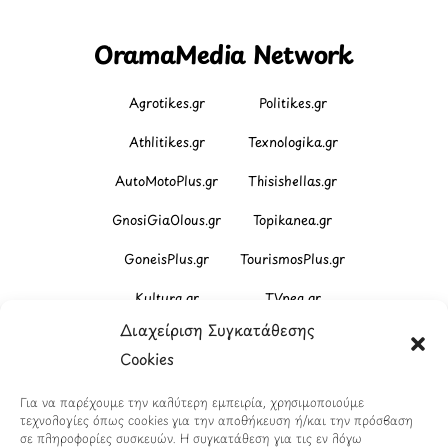
OramaMedia Network
Agrotikes.gr
Politikes.gr
Athlitikes.gr
Texnologika.gr
AutoMotoPlus.gr
Thisishellas.gr
GnosiGiaOlous.gr
Topikanea.gr
GoneisPlus.gr
TourismosPlus.gr
Kultura.gr
TVnea.gr
Διαχείριση Συγκατάθεσης
Loatki.gr
Upnow.gr
Cookies
Loveis.gr
VresSyntages.gr
Για να παρέχουμε την καλύτερη εμπειρία, χρησιμοποιούμε
ModernaGynaika.gr
Xristianika.gr
τεχνολογίες όπως cookies για την αποθήκευση ή/και την πρόσβαση
σε πληροφορίες συσκευών. Η συγκατάθεση για τις εν λόγω