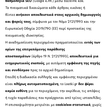
βαθμολογία SEO
(Google κ.λπ.) μέσω backlink κοκ.
Τα πνευματικά δικαιώματα κάθε άρθρου, εικόνας ή
βίντεο
ανήκουν αποκλειστικά στους αρχικούς δημιουργούς
και φορείς τους
, σύμφωνα με τον Νόμο 2121/1993 και την
Ευρωπαϊκή Οδηγία 2019/790 (ΕΕ) περί προστασίας της
πνευματικής ιδιοκτησίας.
Η αναδημοσίευση περιεχομένου πραγματοποιείται
εντός των
ορίων της επιτρεπόμενης παράθεσης
αποσπασμάτων
(άρθρο 19 Ν. 2121/1993),
αποκλειστικά για
ενημερωτικούς σκοπούς
, με αυτόματη
εμφάνιση της πηγής
και συνδέσμου
προς το αρχικό δημοσίευμα.
Επειδή η διαδικασία συλλογής και εμφάνισης περιεχομένου
είναι
πλήρως αυτοματοποιημένη
, το Loatki.gr
δεν φέρει
καμία ευθύνη
για το περιεχόμενο, την ακρίβεια, τις απόψεις
ή τυχόν παραβιάσεις που προέρχονται από τρίτες ιστοσελίδες.
Η επισκεψιμότητα μετριέται με
cookieless στατιστικά
, χωρίς