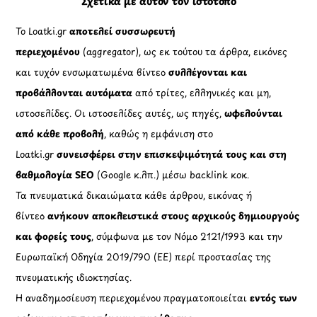
Σχετικά με αυτόν τον ιστότοπο
Το Loatki.gr
αποτελεί συσσωρευτή
περιεχομένου
(aggregator), ως εκ τούτου τα άρθρα, εικόνες
και τυχόν ενσωματωμένα βίντεο
συλλέγονται και
προβάλλονται αυτόματα
από τρίτες, ελληνικές και μη,
ιστοσελίδες. Οι ιστοσελίδες αυτές, ως πηγές,
ωφελούνται
από κάθε προβολή
, καθώς η εμφάνιση στο
Loatki.gr
συνεισφέρει στην επισκεψιμότητά τους και στη
βαθμολογία SEO
(Google κ.λπ.) μέσω backlink κοκ.
Τα πνευματικά δικαιώματα κάθε άρθρου, εικόνας ή
βίντεο
ανήκουν αποκλειστικά στους αρχικούς δημιουργούς
και φορείς τους
, σύμφωνα με τον Νόμο 2121/1993 και την
Ευρωπαϊκή Οδηγία 2019/790 (ΕΕ) περί προστασίας της
πνευματικής ιδιοκτησίας.
Η αναδημοσίευση περιεχομένου πραγματοποιείται
εντός των