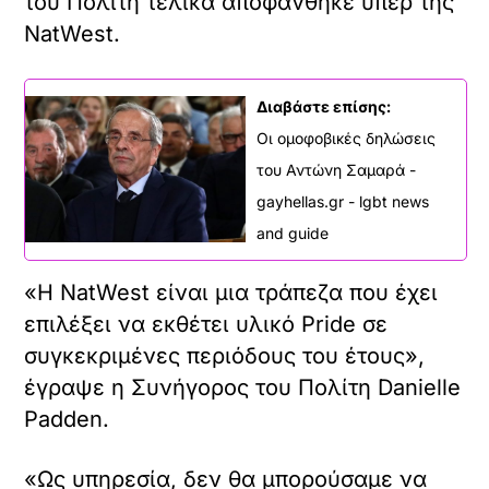
του Πολίτη τελικά αποφάνθηκε υπέρ της
NatWest.
Διαβάστε επίσης:
Οι ομοφοβικές δηλώσεις
του Αντώνη Σαμαρά -
gayhellas.gr - lgbt news
and guide
«Η NatWest είναι μια τράπεζα που έχει
επιλέξει να εκθέτει υλικό Pride σε
συγκεκριμένες περιόδους του έτους»,
έγραψε η Συνήγορος του Πολίτη Danielle
Padden.
«Ως υπηρεσία, δεν θα μπορούσαμε να