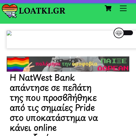
Cart
Skip
Me
to
content
Η NatWest Bank
απάντησε σε πελάτη
της που προσβλήθηκε
από τις σημαίες Pride
στο υποκατάστημα να
κάνει online