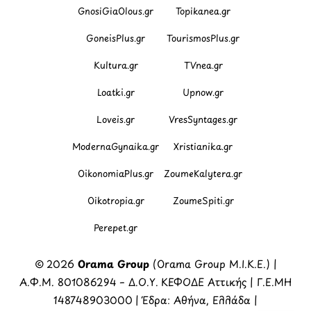
GnosiGiaOlous.gr
Topikanea.gr
GoneisPlus.gr
TourismosPlus.gr
Kultura.gr
TVnea.gr
Loatki.gr
Upnow.gr
Loveis.gr
VresSyntages.gr
ModernaGynaika.gr
Xristianika.gr
OikonomiaPlus.gr
ZoumeKalytera.gr
Oikotropia.gr
ZoumeSpiti.gr
Perepet.gr
© 2026
Orama Group
(Orama Group Μ.Ι.Κ.Ε.) |
Α.Φ.Μ. 801086294 – Δ.Ο.Υ. ΚΕΦΟΔΕ Αττικής | Γ.Ε.ΜΗ
148748903000 | Έδρα: Αθήνα, Ελλάδα |