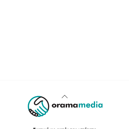
Back
To
Top