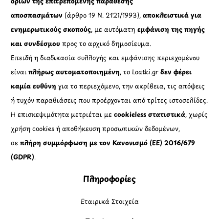
ορίων της επιτρεπόμενης παράθεσης
αποσπασμάτων
(άρθρο 19 Ν. 2121/1993),
αποκλειστικά για
ενημερωτικούς σκοπούς
, με αυτόματη
εμφάνιση της πηγής
και συνδέσμου
προς το αρχικό δημοσίευμα.
Επειδή η διαδικασία συλλογής και εμφάνισης περιεχομένου
είναι
πλήρως αυτοματοποιημένη
, το Loatki.gr
δεν φέρει
καμία ευθύνη
για το περιεχόμενο, την ακρίβεια, τις απόψεις
ή τυχόν παραβιάσεις που προέρχονται από τρίτες ιστοσελίδες.
Η επισκεψιμότητα μετριέται με
cookieless στατιστικά
, χωρίς
χρήση cookies ή αποθήκευση προσωπικών δεδομένων,
σε
πλήρη συμμόρφωση με τον Κανονισμό (ΕΕ) 2016/679
(GDPR)
.
Πληροφορίες
Εταιρικά Στοιχεία