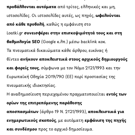
προβάλλονται αυτόματα
από τρίτες, ελληνικές και μη,
ιστοσελίδες. Οι ιστοσελίδες αυτές, ως πηγές,
ωφελούνται
από κάθε προβολή
, καθώς η εμφάνιση στο
Loatki.gr
συνεισφέρει στην επισκεψιμότητά τους και στη
βαθμολογία SEO
(Google κ.λπ.) μέσω backlink κοκ.
Τα πνευματικά δικαιώματα κάθε άρθρου, εικόνας ή
βίντεο
ανήκουν αποκλειστικά στους αρχικούς δημιουργούς
και φορείς τους
, σύμφωνα με τον Νόμο 2121/1993 και την
Ευρωπαϊκή Οδηγία 2019/790 (ΕΕ) περί προστασίας της
πνευματικής ιδιοκτησίας.
Η αναδημοσίευση περιεχομένου πραγματοποιείται
εντός των
ορίων της επιτρεπόμενης παράθεσης
αποσπασμάτων
(άρθρο 19 Ν. 2121/1993),
αποκλειστικά για
ενημερωτικούς σκοπούς
, με αυτόματη
εμφάνιση της πηγής
και συνδέσμου
προς το αρχικό δημοσίευμα.