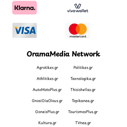
OramaMedia Network
Agrotikes.gr
Politikes.gr
Athlitikes.gr
Texnologika.gr
AutoMotoPlus.gr
Thisishellas.gr
GnosiGiaOlous.gr
Topikanea.gr
GoneisPlus.gr
TourismosPlus.gr
Kultura.gr
TVnea.gr