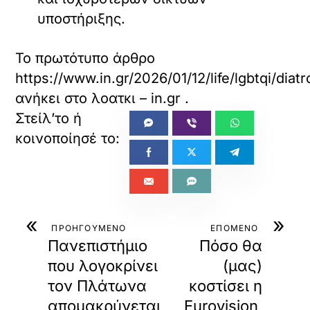
υποστήριξης.
Το πρωτότυπο άρθρο
https://www.in.gr/2026/01/12/life/lgbtqi/diat
ανήκει στο
λοατκι – in.gr
.
«
»
ΠΡΟΗΓΟΥΜΕΝΟ
ΕΠΟΜΕΝΟ
Πανεπιστήμιο
Πόσο θα
που λογοκρίνει
(μας)
τον Πλάτωνα
κοστίσει η
απομακρύνεται
Eurovision,