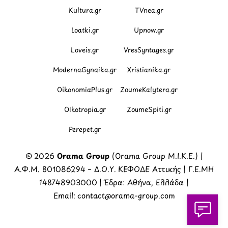
Kultura.gr
TVnea.gr
Loatki.gr
Upnow.gr
Loveis.gr
VresSyntages.gr
ModernaGynaika.gr
Xristianika.gr
OikonomiaPlus.gr
ZoumeKalytera.gr
Oikotropia.gr
ZoumeSpiti.gr
Perepet.gr
© 2026
Orama Group
(Orama Group Μ.Ι.Κ.Ε.) |
Α.Φ.Μ. 801086294 – Δ.Ο.Υ. ΚΕΦΟΔΕ Αττικής | Γ.Ε.ΜΗ
148748903000 | Έδρα: Αθήνα, Ελλάδα |
Email: contact@orama-group.com