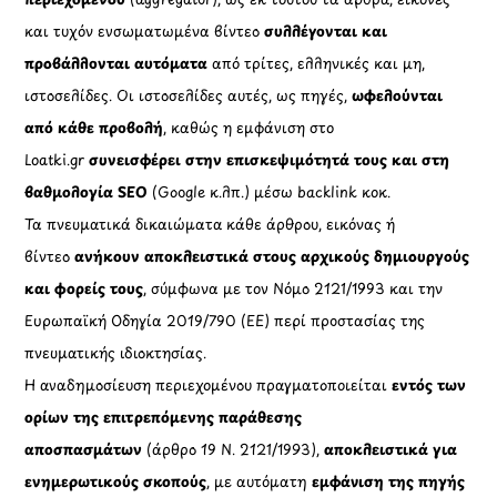
και τυχόν ενσωματωμένα βίντεο
συλλέγονται και
προβάλλονται αυτόματα
από τρίτες, ελληνικές και μη,
ιστοσελίδες. Οι ιστοσελίδες αυτές, ως πηγές,
ωφελούνται
από κάθε προβολή
, καθώς η εμφάνιση στο
Loatki.gr
συνεισφέρει στην επισκεψιμότητά τους και στη
βαθμολογία SEO
(Google κ.λπ.) μέσω backlink κοκ.
Τα πνευματικά δικαιώματα κάθε άρθρου, εικόνας ή
βίντεο
ανήκουν αποκλειστικά στους αρχικούς δημιουργούς
και φορείς τους
, σύμφωνα με τον Νόμο 2121/1993 και την
Ευρωπαϊκή Οδηγία 2019/790 (ΕΕ) περί προστασίας της
πνευματικής ιδιοκτησίας.
Η αναδημοσίευση περιεχομένου πραγματοποιείται
εντός των
ορίων της επιτρεπόμενης παράθεσης
αποσπασμάτων
(άρθρο 19 Ν. 2121/1993),
αποκλειστικά για
ενημερωτικούς σκοπούς
, με αυτόματη
εμφάνιση της πηγής