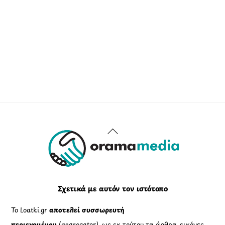
Back
To
Top
Σχετικά με αυτόν τον ιστότοπο
Το Loatki.gr
αποτελεί συσσωρευτή
περιεχομένου
(aggregator), ως εκ τούτου τα άρθρα, εικόνες