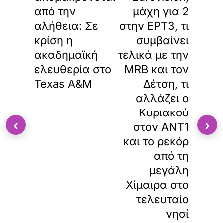
από την
μάχη για 2
αλήθεια: Σε
στην ΕΡΤ3, τι
κρίση η
συμβαίνει
ακαδημαϊκή
τελικά με την
ελευθερία στο
MRB και τον
Texas A&M
Δέτση, τι
αλλάζει ο
Κυριακού
‹
›
στον ΑΝΤ1
και το ρεκόρ
από τη
μεγάλη
Χίμαιρα στο
τελευταίο
νησί