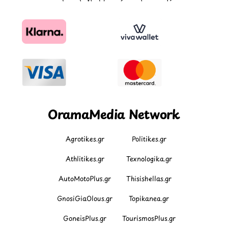
OramaMedia Network
Agrotikes.gr
Politikes.gr
Athlitikes.gr
Texnologika.gr
AutoMotoPlus.gr
Thisishellas.gr
GnosiGiaOlous.gr
Topikanea.gr
GoneisPlus.gr
TourismosPlus.gr