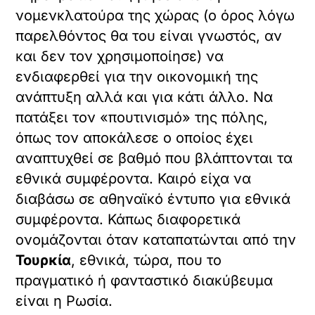
Αλλά ας αφήσουμε την Αθήνα και
ανθρώπους με επιρροή όπως ο εκδότης
του περί ου ο λόγος ιστολογίου να
πιστεύουν πως υπάρχει ρωσικός
κίνδυνος μήπως και ενδιαφερθούν για
κάποια οικονομική επένδυση και θα
κρατήσει ανθρώπους στο
βορειοελλαδικό χώρο. Διότι εάν υπάρχει
σοβαρότερος κίνδυνος από τον
«πουτινισμό», και αυτό αξίζει να το
γνωρίζουν στην Αθήνα, είναι η
εγκατάλειψη των συνοριακών περιοχών.
Και τότε ποιος θα σας φυλάξει από τους