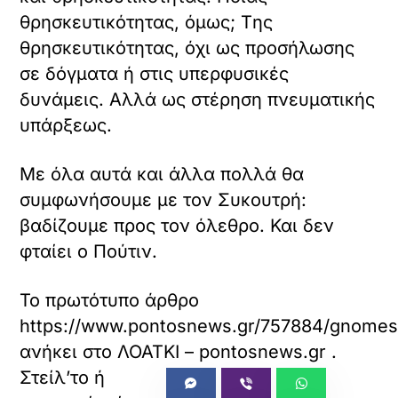
Back
To
Top
Σχετικά με αυτόν τον ιστότοπο
Το Loatki.gr
αποτελεί συσσωρευτή
περιεχομένου
(aggregator), ως εκ τούτου τα άρθρα, εικόνες
και τυχόν ενσωματωμένα βίντεο
συλλέγονται και
προβάλλονται αυτόματα
από τρίτες, ελληνικές και μη,
ιστοσελίδες. Οι ιστοσελίδες αυτές, ως πηγές,
ωφελούνται
από κάθε προβολή
, καθώς η εμφάνιση στο
Loatki.gr
συνεισφέρει στην επισκεψιμότητά τους και στη