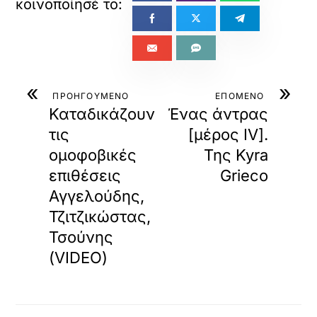
βαθμολογία SEO
(Google κ.λπ.) μέσω backlink κοκ.
Τα πνευματικά δικαιώματα κάθε άρθρου, εικόνας ή
βίντεο
ανήκουν αποκλειστικά στους αρχικούς δημιουργούς
και φορείς τους
, σύμφωνα με τον Νόμο 2121/1993 και την
Ευρωπαϊκή Οδηγία 2019/790 (ΕΕ) περί προστασίας της
πνευματικής ιδιοκτησίας.
Η αναδημοσίευση περιεχομένου πραγματοποιείται
εντός των
ορίων της επιτρεπόμενης παράθεσης
αποσπασμάτων
(άρθρο 19 Ν. 2121/1993),
αποκλειστικά για
ενημερωτικούς σκοπούς
, με αυτόματη
εμφάνιση της πηγής
και συνδέσμου
προς το αρχικό δημοσίευμα.
Επειδή η διαδικασία συλλογής και εμφάνισης περιεχομένου
είναι
πλήρως αυτοματοποιημένη
, το Loatki.gr
δεν φέρει
καμία ευθύνη
για το περιεχόμενο, την ακρίβεια, τις απόψεις
ή τυχόν παραβιάσεις που προέρχονται από τρίτες ιστοσελίδες.
Η επισκεψιμότητα μετριέται με
cookieless στατιστικά
, χωρίς