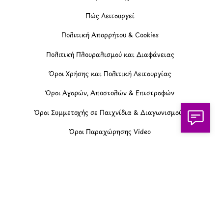
OikonomiaPlus.gr
ZoumeKalytera.gr
Oikotropia.gr
ZoumeSpiti.gr
Perepet.gr
© 2026
Orama Group
(Orama Group Μ.Ι.Κ.Ε.) |
Α.Φ.Μ. 801086294 – Δ.Ο.Υ. ΚΕΦΟΔΕ Αττικής | Γ.Ε.ΜΗ
148748903000 | Έδρα: Αθήνα, Ελλάδα |
Email: contact@orama-group.com