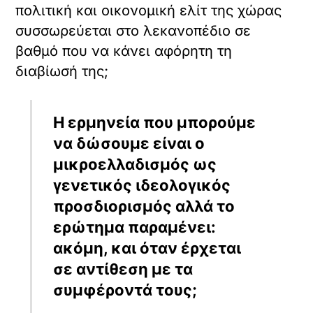
gayhellas.gr - lgbt news
and guide
Από εκεί και πέρα υπάρχει ένας κόσμος
(συνειδητά ο όρος) που τον
ανακαλύπτουν τα σαββατοκύριακα, σε
κανένα συνέδριο που τους ξέφυγε η
διεξαγωγή του εκτός Αθηνών, ή τα
καλοκαίρια. Είναι η περιφέρεια που
εκφέρεται με άφατη ικανοποίηση,
περιφρονητικά κάτι που παραπέμπει σε
συμπλεγματισμό.
Κάποιοι, αυτήν την περιφέρεια, την
ανακάλυψαν στη Θεσσαλονίκη μετά τα