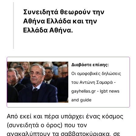
πιστέψουμε. Και καλόν
είναι να το πιστέψουμε,
διότι με τους εξορκισμούς
δεν λύνονται τα
προβλήματα.
Διαβάστε επίσης:
Κυβέρνηση: Σπεύδει να
κλείσει στη ντουλάπα τη
ρύθμισή της για τα
ομόφυλα υπό τον ήχο
των πυρών Σαμαρά |
in.gr