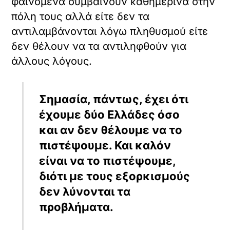
διαβάσω σε αθηναϊκό έντυπο για εθνικά
συμφέροντα. Κάπως διαφορετικά
ονομάζονται όταν καταπατώνται από την
Τουρκία
, εθνικά, τώρα, που το
πραγματικό ή φανταστικό διακύβευμα
είναι η Ρωσία.
Καθώς διάβασα τον κ. συνάδελφο
προβληματίσθηκα για τις πηγές μου και
την αντιληπτική μου ικανότητα.
Δυσαρέσκεια στην κοινωνία βλέπω,
επιρροή θρησκευτικών κέντρων σε
μικρές ομάδες υπάρχει (απλώς, οι
ομάδες αυτές λόγω μικρότερου
πληθυσμού είναι πιο ορατές εδώ από ό,τι
στην Αθήνα) αλλά τον «πουτινισμό» στο