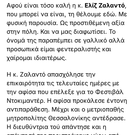
Η Αναγέννηση είναι ένα συνεχές
φαινόμενο στην ευρωπαϊκή εξέλιξη που
δημιουργεί νέες μορφές αναλόγως των
αναγκών. Είναι κατ’ εξοχήν πνευματικό
φαινόμενο, ξεπερνά τα όρια ενός
πατριωτικού κινήματος και μαζί με την
κατά καιρούς ευρωπαϊκή τάση
επιστροφής στη φύση παίρνουν τον
χαρακτήρα απελευθερωτικού κινήματος.
Σήμερα περνάμε μια νέα βαθιά
πολιτισμική κρίση η υπέρβαση της οποίας
μπορεί να γίνει μόνο με μια νέα