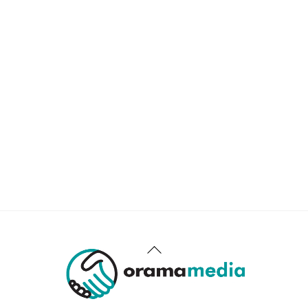
χρήση cookies ή αποθήκευση προσωπικών δεδομένων,
σε
πλήρη συμμόρφωση με τον Κανονισμό (ΕΕ) 2016/679
(GDPR)
.
Πληροφορίες
Εταιρικά Στοιχεία
Πώς Λειτουργεί
Πολιτική Απορρήτου & Cookies
Πολιτική Πλουραλισμού και Διαφάνειας
Όροι Χρήσης και Πολιτική Λειτουργίας
Όροι Αγορών, Αποστολών & Επιστροφών
Όροι Συμμετοχής σε Παιχνίδια & Διαγωνισμούς
Όροι Παραχώρησης Video