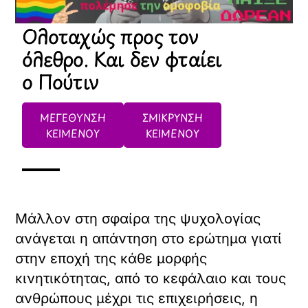
έχουν φτιάξει μια δική τους σφαίρα (δεν
χρησιμοποιώ τον όρο κόσμος διότι ο
κόσμος σημαίνει κάτι το ωραίο) και
έχουν ταυτίσει την Ελλάδα με την πόλη
της
. Δεν μπερδεύονται πια.
Συνειδητά θεωρούν την
Αθήνα Ελλάδα και την
Ελλάδα Αθήνα.
Διαβάστε επίσης:
Οι ομοφοβικές δηλώσεις
του Αντώνη Σαμαρά -