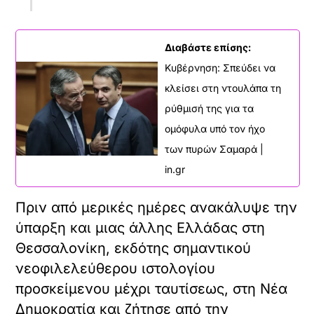
βαθμό που ανησυχεί τον εκδότη δεν τον
διακρίνω. Δεν πιστεύω, δηλαδή, ότι
υπάρχει ιδεολογική εισβολή της Ρωσίας
στον βορειοελλαδικό χώρο σε βαθμό
επικίνδυνο.
«Πουτινικό» ρεύμα
υπάρχει αλλά αυτό είναι
διάχυτο σε όλη τη χώρα
όπως διαπιστώνω από
τον καθημερινό διάλογο
στα κοινωνικά δίκτυα.
Δεν υπάρχει κάτι ιδιαίτερο
στη Θεσσαλονίκη.