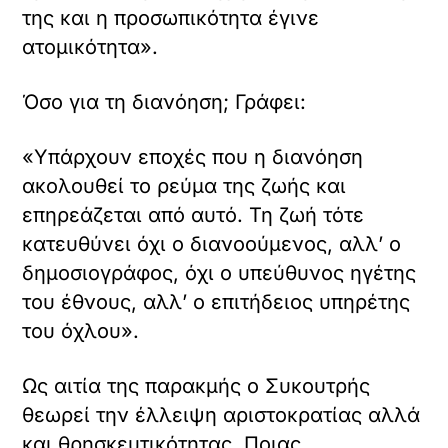
Αγγελούδης,
Τζιτζικώστας,
Τσούνης
(VIDEO)