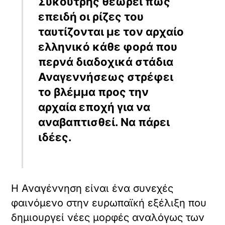
την κατήντησε το κήρυγμα «η τέχνη για
την τέχνη» και ο αλαζονικός
υποκειμενισμός των διαφόρων esthetes,
ούτε πεδίο δράσεως των κάθε είδους
βιρτουόζων. Ήταν μια υπεύθυνη στάση
απέναντι στη ζωή και συγκέντρωνε κάτω
από τις αισθητικές μορφές όλο το
σύστημα των ανθρωπίνων αξιών
(θρησκευτικών, ηθικών, κοινωνικών,
πολιτικών, γνωστικών)».
Αναφέρεται, ακόμη, στην ανάδυση του
ατόμου στην αρχαία εποχή.
«Οι Αρχαίοι Έλληνες ανέσυραν το άτομο
από την εξαφάνιση μέσα στον ωκεανό