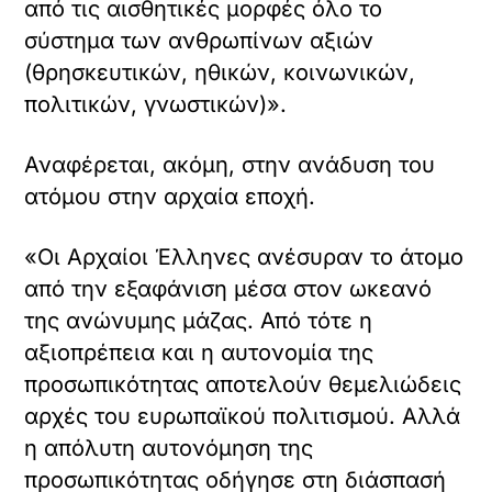
φταίει ο Πούτιν.
Το πρωτότυπο άρθρο
https://www.pontosnews.gr/757884/gnomes/o
ανήκει στο
ΛΟΑΤΚΙ – pontosnews.gr
.
«
»
ΠΡΟΗΓΟΥΜΕΝΟ
ΕΠΟΜΕΝΟ
Καταδικάζουν
Ένας άντρας
τις
[μέρος IV].
ομοφοβικές
Της Kyra
επιθέσεις
Grieco