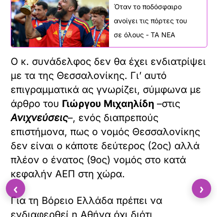
Ας ξεκινήσουμε από τα απλά. Ας
εγκατασταθούν οι υπηρεσίες των
φεστιβάλ αυτών στην πόλη. Και ας
αναπτύσσουν από αυτήν τις
δραστηριότητές τους.
Αφού είναι τόσο καλή η κ.
Ελίζ Ζαλαντό
,
που μπορεί να είναι, τη θέλουμε εδώ. Με
φυσική παρουσία. Ως προστιθέμενη αξία
στην πόλη. Και να μας διαφωτίσει. Το
όνομά της παραπέμπει σε γαλλικό αλλά
προσωπικά είμαι φεντεραλιστής και
χαίρομαι ιδιαιτέρως.
‹
›
Η κ. Ζαλαντό απασχόλησε την