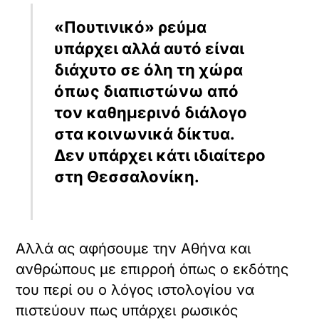
δεν είναι ο κάποτε δεύτερος (2ος) αλλά
πλέον ο ένατος (9ος) νομός στο κατά
κεφαλήν ΑΕΠ στη χώρα.
Για τη Βόρειο Ελλάδα πρέπει να
ενδιαφερθεί η Αθήνα όχι διότι
κινδυνεύει από τον Πούτιν – που δεν
κινδυνεύει– αλλά γι’ αυτό που έλεγε ο
Ίων Δραγούμης
:
«Να ξέρετε πως αν τρέξουμε να
σώσουμε τη Μακεδονία, η Μακεδονία θα
μας σώσει. Θα μας σώσει από τη βρώμα
όπου κυλιόμαστε, θα μας σώσει από τη
μετριότητα και από την ψοφιοσύνη, θα