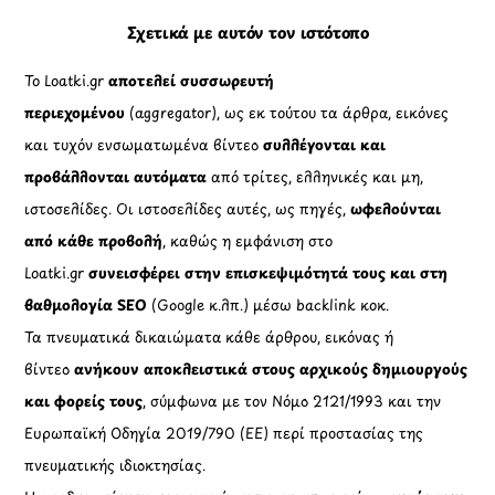
Πολιτική Απορρήτου Chatbots
Πολιτική Χρήσης Τεχνητής Νοημοσύνης
Προϊόντα Φιλικά προς το Περιβάλλον
Πολιτική Εκπτώσεων και Προσφορών
Όροι Affiliate Συνδέσμων & Προωθητικού Υλικού
Πολιτική Διαφημιστικής Διαφάνειας
Όροι Προγράμματος Επιβράβευσης