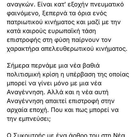
της ανώνυμης μάζας. Από τότε η
αξιοπρέπεια και η αυτονομία της
προσωπικότητας αποτελούν θεμελιώδεις
αρχές του ευρωπαϊκού πολιτισμού. Αλλά
η απόλυτη αυτονόμηση της
προσωπικότητας οδήγησε στη διάσπασή
της και η προσωπικότητα έγινε
ατομικότητα».
Όσο για τη διανόηση; Γράφει:
«Υπάρχουν εποχές που η διανόηση
ακολουθεί το ρεύμα της ζωής και
επηρεάζεται από αυτό. Τη ζωή τότε
κατευθύνει όχι ο διανοούμενος, αλλ’ ο
δημοσιογράφος, όχι ο υπεύθυνος ηγέτης