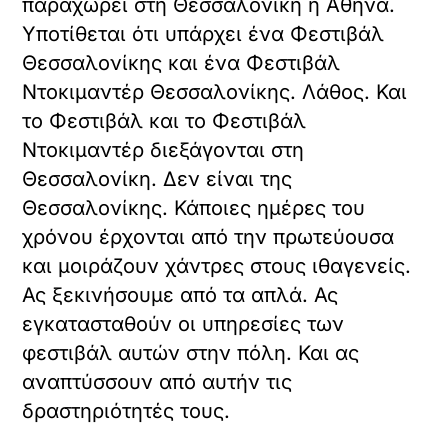
αυτοκτονήσει (το 1937). Αποτελεί και μια
έμμεση απάντηση στην κα Διευθύντρια.
Εξετάζοντας τον
ευρωπαϊκό πολιτισμό ο
Συκουτρής θεωρεί πως
επειδή οι ρίζες του
ταυτίζονται με τον αρχαίο
ελληνικό κάθε φορά που
περνά διαδοχικά στάδια
Αναγεννήσεως στρέφει
το βλέμμα προς την
αρχαία εποχή για να
αναβαπτισθεί. Να πάρει
ιδέες.