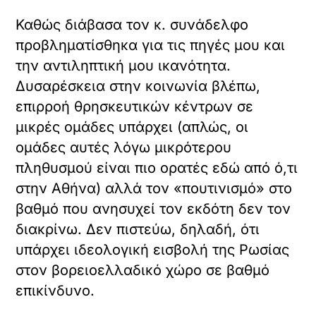
βαρβάρους; Διότι όπως λέει η ιστορία, ο
άνθρωπος συγκεντρώνεται εκεί όπου
υπάρχει εργασία και αξιοπρεπείς
συνθήκες ζωής.
Διαβάστε επίσης:
Όταν το ποδόσφαιρο
ανοίγει τις πόρτες του
σε όλους - ΤΑ ΝΕΑ
Ο κ. συνάδελφος δεν θα έχει ενδιατρίψει
με τα της Θεσσαλονίκης. Γι’ αυτό
επιγραμματικά ας γνωρίζει, σύμφωνα με
άρθρο του
Γιώργου Μιχαηλίδη
–στις
Ανιχνεύσεις
–, ενός διαπρεπούς
επιστήμονα, πως ο νομός Θεσσαλονίκης