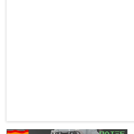
προσδιορισμός αλλά το
ερώτημα παραμένει:
ακόμη, και όταν έρχεται
σε αντίθεση με τα
συμφέροντά τους;
Πέρα από τα όρια της Περιφέρειας
Πρωτευούσης υπάρχει ένας ελλαδικός
χώρος που θα μπορούσαν να
αναπτυχθούν, να κερδίσουν και να
ευημερήσουν. Το γιατί δεν το κάνουν δεν
έχει πειστική εξήγηση.
Έχουν συσσωρευθεί στη δική τους Γάζα,