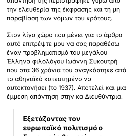
Αναγέννηση. Αλλά και η νέα αυτή
Αναγέννηση απαιτεί επιστροφή στην
αρχαία εποχή. Που και πως μπορεί να
την εμπνεύσει;
Ο Συκουτρής με ένα άρθρο του στη Νέα
Εστία θεώρησε πως:
«Στην
Αρχαία Ελλάδα
η τέχνη ήταν
ελεύθερη, ο καλλιτέχνης δεν
επηρεαζόταν από τυράννους ή παπάδες
αλλά δεν ήταν ασύδοτος. Η αρχαία
τέχνη ήταν κυρίως και προ παντός
κοινωνικό λειτούργημα. Δεν ήταν ένα
διακοσμητικό στοιχείο της ζωής, όπως