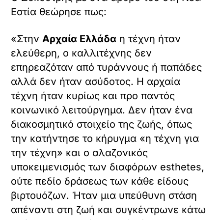
του έθνους, αλλ’ ο επιτήδειος υπηρέτης
του όχλου».
Ως αιτία της παρακμής ο Συκουτρής
θεωρεί την έλλειψη αριστοκρατίας αλλά
και θρησκευτικότητας. Ποιας
θρησκευτικότητας, όμως; Tης
θρησκευτικότητας, όχι ως προσήλωσης
σε δόγματα ή στις υπερφυσικές
δυνάμεις. Αλλά ως στέρηση πνευματικής
υπάρξεως.
Με όλα αυτά και άλλα πολλά θα
συμφωνήσουμε με τον Συκουτρή:
βαδίζουμε προς τον όλεθρο. Και δεν