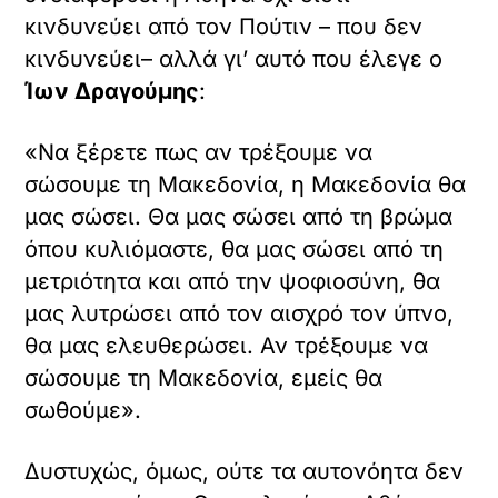
επικαιρότητα τις τελευταίες ημέρες με
την αφίσα που επέλεξε για το Φεστιβάλ
Ντοκιμαντέρ. Η αφίσα προκάλεσε έντονη
αντιπαράθεση. Μέχρι και ο μετριοπαθής
μητροπολίτης Θεσσαλονίκης αντέδρασε.
Η διευθύντρια τού απάντησε και η
απάντησή της περιστράφηκε γύρω από
την ελευθερία της έκφρασης και τη μη
παραβίαση των νόμων του κράτους.
Στον λίγο χώρο που μένει για το άρθρο
αυτό επιτρέψτε μου να σας παραθέσω
έναν προβληματισμό του μεγάλου
Έλληνα φιλολόγου Ιωάννη Συκουτρή
που στα 36 χρόνια του αναγκάστηκε από
το αθηναϊκό κατεστημένο να