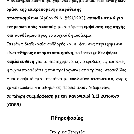
OramaMedia Network
Agrotikes.gr
Politikes.gr
Athlitikes.gr
Texnologika.gr
AutoMotoPlus.gr
Thisishellas.gr
GnosiGiaOlous.gr
Topikanea.gr
GoneisPlus.gr
TourismosPlus.gr
Kultura.gr
TVnea.gr
Loatki.gr
Upnow.gr
Loveis.gr
VresSyntages.gr
ModernaGynaika.gr
Xristianika.gr