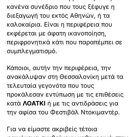
Πριν από μερικές ημέρες ανακάλυψε την
ύπαρξη και μιας άλλης Ελλάδας στη
Θεσσαλονίκη, εκδότης σημαντικού
νεοφιλελεύθερου ιστολογίου
προσκείμενου μέχρι ταυτίσεως, στη Νέα
Δημοκρατία και ζήτησε από την
νομενκλατούρα της χώρας (ο όρος λόγω
παρελθόντος θα του είναι γνωστός, αν
και δεν τον χρησιμοποίησε) να
ενδιαφερθεί για την οικονομική της
ανάπτυξη αλλά και για κάτι άλλο. Να
πατάξει τον «πουτινισμό» της πόλης,
όπως τον αποκάλεσε ο οποίος έχει
αναπτυχθεί σε βαθμό που βλάπτονται τα
εθνικά συμφέροντα. Καιρό είχα να