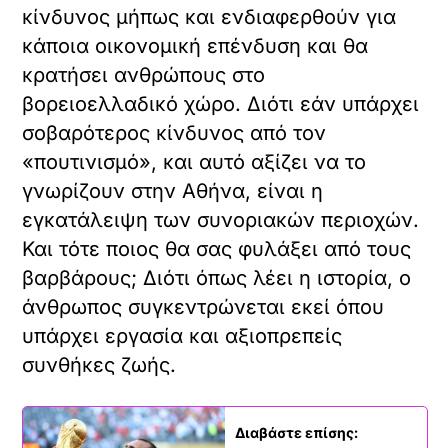
μας λυτρώσει από τον αισχρό τον ύπνο,
θα μας ελευθερώσει. Αν τρέξουμε να
σώσουμε τη Μακεδονία, εμείς θα
σωθούμε».
Δυστυχώς, όμως, ούτε τα αυτονόητα δεν
παραχωρεί στη Θεσσαλονίκη η Αθήνα.
Υποτίθεται ότι υπάρχει ένα Φεστιβάλ
Θεσσαλονίκης και ένα Φεστιβάλ
Ντοκιμαντέρ Θεσσαλονίκης. Λάθος. Και
το Φεστιβάλ και το Φεστιβάλ
Ντοκιμαντέρ διεξάγονται στη
Θεσσαλονίκη. Δεν είναι της
Θεσσαλονίκης. Κάποιες ημέρες του
χρόνου έρχονται από την πρωτεύουσα
και μοιράζουν χάντρες στους ιθαγενείς.