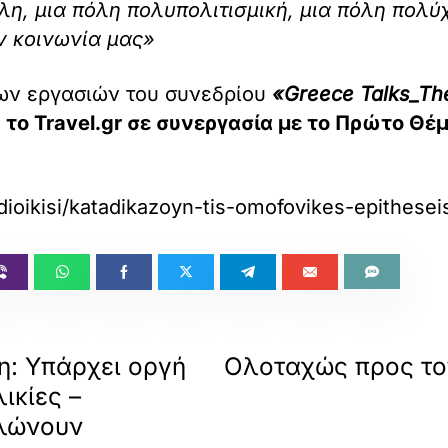
όλη, μια πόλη πολυπολιτισμική, μια πόλη πολ
ν κοινωνία μας»
των εργασιών του συνεδρίου
«Greece Talks_Th
ν
το Travel.gr σε συνεργασία με το Πρώτο Θέ
dioikisi/katadikazoyn-tis-omofovikes-epithesei
η: Υπάρχει οργή
Ολοταχώς προς τον
ικίες –
ηλώνουν