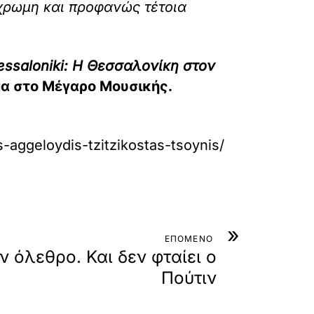
ύχρωμη και προφανώς τέτοια
essaloniki: Η Θεσσαλονίκη στον
μα στο Μέγαρο Μουσικής.
s-aggeloydis-tzitzikostas-tsoynis/
»
ΕΠΟΜΕΝΟ
 όλεθρο. Και δεν φταίει ο
Πούτιν