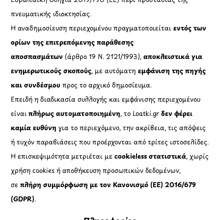
πνευματικής ιδιοκτησίας.
Η αναδημοσίευση περιεχομένου πραγματοποιείται
εντός των
ορίων της επιτρεπόμενης παράθεσης
αποσπασμάτων
(άρθρο 19 Ν. 2121/1993),
αποκλειστικά για
ενημερωτικούς σκοπούς
, με αυτόματη
εμφάνιση της πηγής
και συνδέσμου
προς το αρχικό δημοσίευμα.
Επειδή η διαδικασία συλλογής και εμφάνισης περιεχομένου
είναι
πλήρως αυτοματοποιημένη
, το Loatki.gr
δεν φέρει
καμία ευθύνη
για το περιεχόμενο, την ακρίβεια, τις απόψεις
ή τυχόν παραβιάσεις που προέρχονται από τρίτες ιστοσελίδες.
Η επισκεψιμότητα μετριέται με
cookieless στατιστικά
, χωρίς
χρήση cookies ή αποθήκευση προσωπικών δεδομένων,
σε
πλήρη συμμόρφωση με τον Κανονισμό (ΕΕ) 2016/679
(GDPR)
.