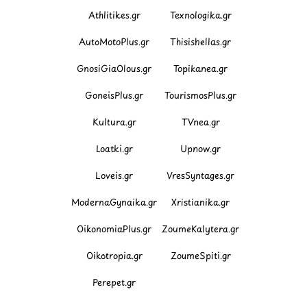
Athlitikes.gr
Texnologika.gr
AutoMotoPlus.gr
Thisishellas.gr
GnosiGiaOlous.gr
Topikanea.gr
GoneisPlus.gr
TourismosPlus.gr
Kultura.gr
TVnea.gr
Loatki.gr
Upnow.gr
Loveis.gr
VresSyntages.gr
ModernaGynaika.gr
Xristianika.gr
OikonomiaPlus.gr
ZoumeKalytera.gr
Oikotropia.gr
ZoumeSpiti.gr
Perepet.gr