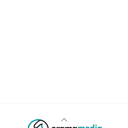
Back
To