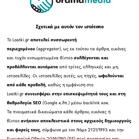
Top
Σχετικά με αυτόν τον ιστότοπο
Το Loatki.gr
αποτελεί συσσωρευτή
περιεχομένου
(aggregator), ως εκ τούτου τα άρθρα, εικόνες
και τυχόν ενσωματωμένα βίντεο
συλλέγονται και
προβάλλονται αυτόματα
από τρίτες, ελληνικές και μη,
ιστοσελίδες. Οι ιστοσελίδες αυτές, ως πηγές,
ωφελούνται
από κάθε προβολή
, καθώς η εμφάνιση στο
Loatki.gr
συνεισφέρει στην επισκεψιμότητά τους και στη
βαθμολογία SEO
(Google κ.λπ.) μέσω backlink κοκ.
Τα πνευματικά δικαιώματα κάθε άρθρου, εικόνας ή
βίντεο
ανήκουν αποκλειστικά στους αρχικούς δημιουργούς
και φορείς τους
, σύμφωνα με τον Νόμο 2121/1993 και την
Ευρωπαϊκή Οδηγία 2019/790 (ΕΕ) περί προστασίας της