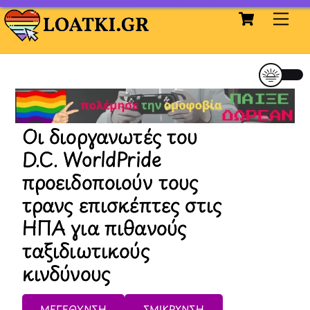
Cart
Skip
Me
to
content
Οι διοργανωτές του
D.C. WorldPride
προειδοποιούν τους
τρανς επισκέπτες στις
ΗΠΑ για πιθανούς
ταξιδιωτικούς
κινδύνους
ΜΕΓΕΘΥΝΣΗ
ΣΜΙΚΡΥΝΣΗ