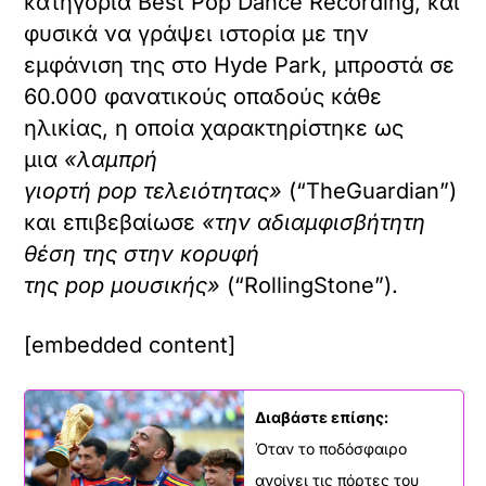
κατηγορία Best Pop Dance Recording, και
φυσικά να γράψει ιστορία με την
εμφάνιση της στο Hyde Park, μπροστά σε
60.000 φανατικούς οπαδούς κάθε
ηλικίας, η οποία χαρακτηρίστηκε ως
μια
«λαμπρή
γιορτή
pop
τελειότητας»
(“TheGuardian”)
και επιβεβαίωσε
«την αδιαμφισβήτητη
θέση της στην κορυφή
της
pop
μουσικής»
(“RollingStone”).
[embedded content]
Διαβάστε επίσης:
Όταν το ποδόσφαιρο
ανοίγει τις πόρτες του