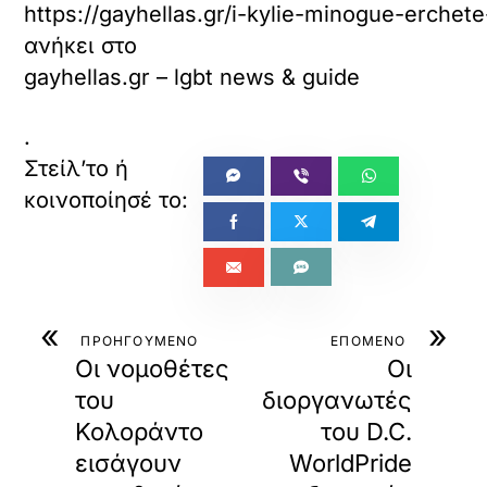
https://gayhellas.gr/i-kylie-minogue-erchete
ανήκει στο
gayhellas.gr – lgbt news & guide
.
«
»
ΠΡΟΗΓΟΥΜΕΝΟ
ΕΠΟΜΕΝΟ
Οι νομοθέτες
Οι
του
διοργανωτές
Κολοράντο
του D.C.
εισάγουν
WorldPride