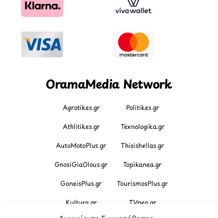
OramaMedia Network
Agrotikes.gr
Politikes.gr
Athlitikes.gr
Texnologika.gr
AutoMotoPlus.gr
Thisishellas.gr
GnosiGiaOlous.gr
Topikanea.gr
GoneisPlus.gr
TourismosPlus.gr
Kultura.gr
TVnea.gr