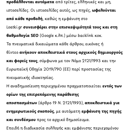
προβάλλονται αυτόματα
από τρίτες, ελληνικές και μη,
ιστοσελίδες. Οι ιστοσελίδες αυτές, ως πηγές,
ωφελούνται
από κάθε προβολή
, καθώς η εμφάνιση στο
Loatki.gr
συνεισφέρει στην επισκεψιμότητά τους και στη
βαθμολογία SEO
(Google κ.λπ.) μέσω backlink κοκ.
Τα πνευματικά δικαιώματα κάθε άρθρου, εικόνας ή
βίντεο
ανήκουν αποκλειστικά στους αρχικούς δημιουργούς
και φορείς τους
, σύμφωνα με τον Νόμο 2121/1993 και την
Ευρωπαϊκή Οδηγία 2019/790 (ΕΕ) περί προστασίας της
πνευματικής ιδιοκτησίας.
Η αναδημοσίευση περιεχομένου πραγματοποιείται
εντός των
ορίων της επιτρεπόμενης παράθεσης
αποσπασμάτων
(άρθρο 19 Ν. 2121/1993),
αποκλειστικά για
ενημερωτικούς σκοπούς
, με αυτόματη
εμφάνιση της πηγής
και συνδέσμου
προς το αρχικό δημοσίευμα.
Επειδή η διαδικασία συλλογής και εμφάνισης περιεχομένου