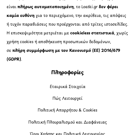
είναι
πλήρως αυτοματοποιημένη
, το Loatki.gr
δεν φέρει
καμία ευθύνη
για το περιεχόμενο, την ακρίβεια, τις απόψεις
ή τυχόν παραβιάσεις που προέρχονται από τρίτες ιστοσελίδες.
Η επισκεψιμότητα μετριέται με
cookieless στατιστικά
, χωρίς
χρήση cookies ή αποθήκευση προσωπικών δεδομένων,
σε
πλήρη συμμόρφωση με τον Κανονισμό (ΕΕ) 2016/679
(GDPR)
.
Πληροφορίες
Εταιρικά Στοιχεία
Πώς Λειτουργεί
Πολιτική Απορρήτου & Cookies
Πολιτική Πλουραλισμού και Διαφάνειας
Όροι Χρήσης και Πολιτική Λειτουργίας