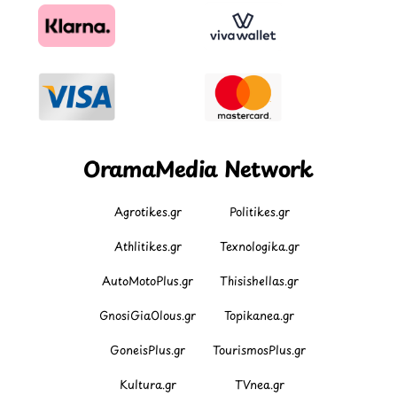
OramaMedia Network
Agrotikes.gr
Politikes.gr
Athlitikes.gr
Texnologika.gr
AutoMotoPlus.gr
Thisishellas.gr
GnosiGiaOlous.gr
Topikanea.gr
GoneisPlus.gr
TourismosPlus.gr
Kultura.gr
TVnea.gr