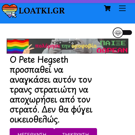
Cart
Skip
Me
to
content
Ο Pete Hegseth
προσπαθεί να
αναγκάσει αυτόν τον
τρανς στρατιώτη να
αποχωρήσει από τον
στρατό. Δεν θα φύγει
οικειοθελώς.
ΜΕΓΕΘΥΝΣΗ
ΣΜΙΚΡΥΝΣΗ