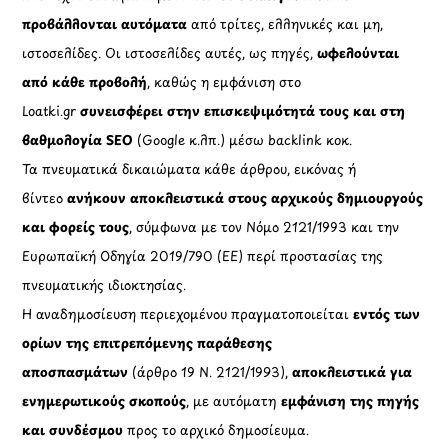
προβάλλονται αυτόματα
από τρίτες, ελληνικές και μη,
ιστοσελίδες. Οι ιστοσελίδες αυτές, ως πηγές,
ωφελούνται
από κάθε προβολή
, καθώς η εμφάνιση στο
Loatki.gr
συνεισφέρει στην επισκεψιμότητά τους και στη
βαθμολογία SEO
(Google κ.λπ.) μέσω backlink κοκ.
Τα πνευματικά δικαιώματα κάθε άρθρου, εικόνας ή
βίντεο
ανήκουν αποκλειστικά στους αρχικούς δημιουργούς
και φορείς τους
, σύμφωνα με τον Νόμο 2121/1993 και την
Ευρωπαϊκή Οδηγία 2019/790 (ΕΕ) περί προστασίας της
πνευματικής ιδιοκτησίας.
Η αναδημοσίευση περιεχομένου πραγματοποιείται
εντός των
ορίων της επιτρεπόμενης παράθεσης
αποσπασμάτων
(άρθρο 19 Ν. 2121/1993),
αποκλειστικά για
ενημερωτικούς σκοπούς
, με αυτόματη
εμφάνιση της πηγής
και συνδέσμου
προς το αρχικό δημοσίευμα.