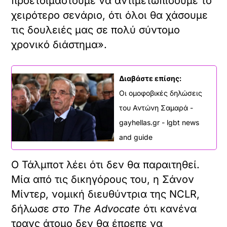
προετοιμαστούμε να αντιμετωπίσουμε το
χειρότερο σενάριο, ότι όλοι θα χάσουμε
τις δουλειές μας σε πολύ σύντομο
χρονικό διάστημα».
Διαβάστε επίσης:
Οι ομοφοβικές δηλώσεις
του Αντώνη Σαμαρά -
gayhellas.gr - lgbt news
and guide
Ο Τάλμποτ λέει ότι δεν θα παραιτηθεί.
Μία από τις δικηγόρους του, η Σάνον
Μίντερ, νομική διευθύντρια της NCLR,
δήλωσε
στο The Advocate
ότι κανένα
τρανς άτομο δεν θα έπρεπε να