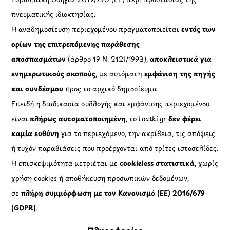
πνευματικής ιδιοκτησίας.
Η αναδημοσίευση περιεχομένου πραγματοποιείται
εντός των
ορίων της επιτρεπόμενης παράθεσης
αποσπασμάτων
(άρθρο 19 Ν. 2121/1993),
αποκλειστικά για
ενημερωτικούς σκοπούς
, με αυτόματη
εμφάνιση της πηγής
και συνδέσμου
προς το αρχικό δημοσίευμα.
Επειδή η διαδικασία συλλογής και εμφάνισης περιεχομένου
είναι
πλήρως αυτοματοποιημένη
, το Loatki.gr
δεν φέρει
καμία ευθύνη
για το περιεχόμενο, την ακρίβεια, τις απόψεις
ή τυχόν παραβιάσεις που προέρχονται από τρίτες ιστοσελίδες.
Η επισκεψιμότητα μετριέται με
cookieless στατιστικά
, χωρίς
χρήση cookies ή αποθήκευση προσωπικών δεδομένων,
σε
πλήρη συμμόρφωση με τον Κανονισμό (ΕΕ) 2016/679
(GDPR)
.