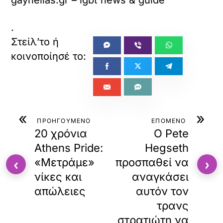
.
«
»
ΠΡΟΗΓΟΥΜΕΝΟ
ΕΠΟΜΕΝΟ
20 χρόνια
Ο Pete
Αthens Pride:
Hegseth
«Μετράμε»
προσπαθεί να
‹
›
νίκες και
αναγκάσει
απώλειες
αυτόν τον
τρανς
στρατιώτη να