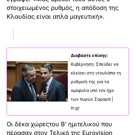
ο
ε
ώ
στοιχειωμένος ρυθμός, η απόδοση της
π
ν
σ
ε
σ
Κλαυδίας είναι απλά μαγευτική».
ε
ρ
ω
τ
ι
μ
ε
ε
α
α
χ
τ
υ
ό
ω
τ
μ
μ
ό
Διαβάστε επίσης:
ε
έ
τ
ν
ν
Κυβέρνηση: Σπεύδει να
ο
ο
ο
ε
κλείσει στη ντουλάπα τη
.
π
ν
ρύθμισή της για τα
ε
σ
ρ
ω
ομόφυλα υπό τον ήχο
ι
μ
των πυρών Σαμαρά |
ε
α
χ
in.gr
τ
ό
ω
μ
μ
Οι δέκα χώρεςτου Β’ ημιτελικού που
ε
έ
ν
πέρασαν στον Τελικό της Eurovision
ν