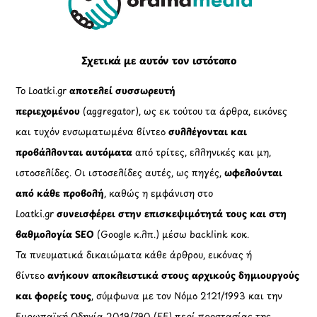
Top
Σχετικά με αυτόν τον ιστότοπο
Το Loatki.gr
αποτελεί συσσωρευτή
περιεχομένου
(aggregator), ως εκ τούτου τα άρθρα, εικόνες
και τυχόν ενσωματωμένα βίντεο
συλλέγονται και
προβάλλονται αυτόματα
από τρίτες, ελληνικές και μη,
ιστοσελίδες. Οι ιστοσελίδες αυτές, ως πηγές,
ωφελούνται
από κάθε προβολή
, καθώς η εμφάνιση στο
Loatki.gr
συνεισφέρει στην επισκεψιμότητά τους και στη
βαθμολογία SEO
(Google κ.λπ.) μέσω backlink κοκ.
Τα πνευματικά δικαιώματα κάθε άρθρου, εικόνας ή
βίντεο
ανήκουν αποκλειστικά στους αρχικούς δημιουργούς
και φορείς τους
, σύμφωνα με τον Νόμο 2121/1993 και την
Ευρωπαϊκή Οδηγία 2019/790 (ΕΕ) περί προστασίας της