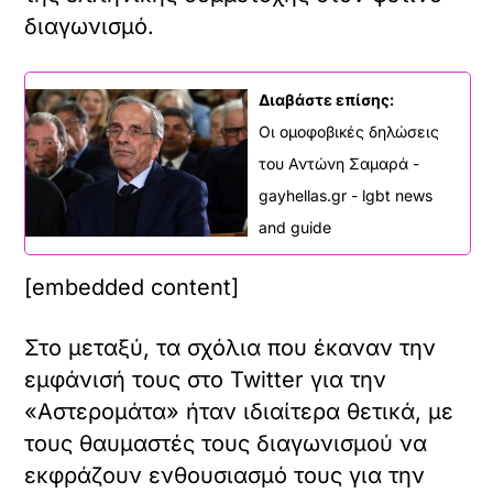
διαγωνισμό.
Διαβάστε επίσης:
X /
TWITTER
Οι ομοφοβικές δηλώσεις
του Αντώνη Σαμαρά -
όρτωση
gayhellas.gr - lgbt news
ματωμένου
εχομένου
and guide
Κ
[embedded content]
ά
ν
τ
Στο μεταξύ, τα σχόλια που έκαναν την
X /
ε
TWITTER
εμφάνισή τους στο Twitter για την
κ
λ
«Αστερομάτα» ήταν ιδιαίτερα θετικά, με
όρτωση
ι
τους θαυμαστές τους διαγωνισμού να
ματωμένου
κ
εχομένου
εκφράζουν ενθουσιασμό τους για την
γ