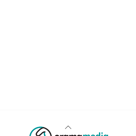
Back
To