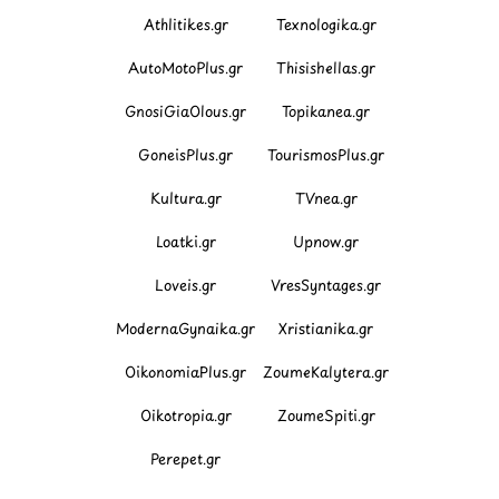
Athlitikes.gr
Texnologika.gr
AutoMotoPlus.gr
Thisishellas.gr
GnosiGiaOlous.gr
Topikanea.gr
GoneisPlus.gr
TourismosPlus.gr
Kultura.gr
TVnea.gr
Loatki.gr
Upnow.gr
Loveis.gr
VresSyntages.gr
ModernaGynaika.gr
Xristianika.gr
OikonomiaPlus.gr
ZoumeKalytera.gr
Oikotropia.gr
ZoumeSpiti.gr
Perepet.gr