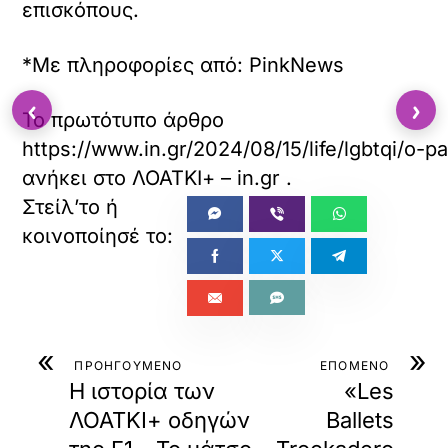
επισκόπους.
ι
ε
χ
*Με πληροφορίες από: PinkNews
ό
μ
‹
›
ε
Το πρωτότυπο άρθρο
ν
https://www.in.gr/2024/08/15/life/lgbtqi/o-pa
ο
.
ανήκει στο
ΛΟΑΤΚΙ+ – in.gr
.
«
»
ΠΡΟΗΓΟΥΜΕΝΟ
ΕΠΟΜΕΝΟ
Η ιστορία των
«Les
ΛΟΑΤΚΙ+ οδηγών
Ballets