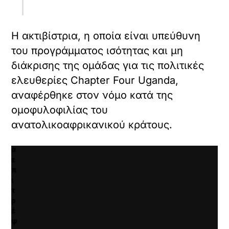
Κ
ά
Η ακτιβίστρια, η οποία είναι υπεύθυνη
ν
τ
του προγράμματος ισότητας και μη
ε
διάκρισης της ομάδας για τις πολιτικές
κ
λ
ελευθερίες Chapter Four Uganda,
ι
αναφέρθηκε στον νόμο κατά της
κ
ομοφυλοφιλίας του
γ
ι
ανατολικοαφρικανικού κράτους.
α
ν
α
ε
π
ι
τ
ρ
έ
ψ