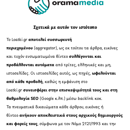
To
Top
Σχετικά με αυτόν τον ιστότοπο
Το Loatki.gr
αποτελεί συσσωρευτή
περιεχομένου
(aggregator), ως εκ τούτου τα άρθρα, εικόνες
και τυχόν ενσωματωμένα βίντεο
συλλέγονται και
προβάλλονται αυτόματα
από τρίτες, ελληνικές και μη,
ιστοσελίδες. Οι ιστοσελίδες αυτές, ως πηγές,
ωφελούνται
από κάθε προβολή
, καθώς η εμφάνιση στο
Loatki.gr
συνεισφέρει στην επισκεψιμότητά τους και στη
βαθμολογία SEO
(Google κ.λπ.) μέσω backlink κοκ.
Τα πνευματικά δικαιώματα κάθε άρθρου, εικόνας ή
βίντεο
ανήκουν αποκλειστικά στους αρχικούς δημιουργούς
και φορείς τους
, σύμφωνα με τον Νόμο 2121/1993 και την