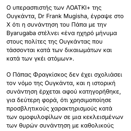
ε
Ο υπερασπιστής των ΛΟΑΤΚΙ+ της
α
Ουγκάντα, Dr Frank Mugisha, έγραψε στο
υ
τ
X ότι η συνάντηση του Πάπα με την
ό
Byarugaba στέλνει «ένα ηχηρό μήνυμα
τ
ο
στους πολίτες της Ουγκάντας που
ε
τάσσονται κατά των δικαιωμάτων και
ν
κατά των γκέι ατόμων».
σ
ω
μ
Ο Πάπας Φραγκίσκος δεν έχει σχολιάσει
α
τ
τον νόμο της Ουγκάντα, και η ιστορική
ω
συνάντηση έρχεται αφού κατηγορήθηκε,
μ
έ
για δεύτερη φορά, ότι χρησιμοποίησε
ν
προσβλητικούς χαρακτηρισμούς κατά
ο
των ομοφυλοφίλων σε μια κεκλεισμένων
π
ε
των θυρών συνάντηση με καθολικούς
ρ