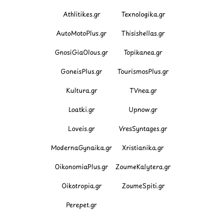
Athlitikes.gr
Texnologika.gr
AutoMotoPlus.gr
Thisishellas.gr
GnosiGiaOlous.gr
Topikanea.gr
GoneisPlus.gr
TourismosPlus.gr
Kultura.gr
TVnea.gr
Loatki.gr
Upnow.gr
Loveis.gr
VresSyntages.gr
ModernaGynaika.gr
Xristianika.gr
OikonomiaPlus.gr
ZoumeKalytera.gr
Oikotropia.gr
ZoumeSpiti.gr
Perepet.gr