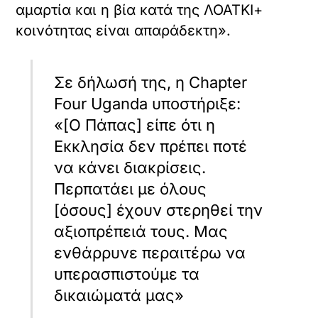
αμαρτία και η βία κατά της ΛΟΑΤΚΙ+
κοινότητας είναι απαράδεκτη».
Σε δήλωσή της, η Chapter
Four Uganda υποστήριξε:
«[Ο Πάπας] είπε ότι η
Εκκλησία δεν πρέπει ποτέ
να κάνει διακρίσεις.
Περπατάει με όλους
[όσους] έχουν στερηθεί την
αξιοπρέπειά τους. Μας
X /
TWITTER
ενθάρρυνε περαιτέρω να
υπερασπιστούμε τα
όρτωση
ματωμένου
δικαιώματά μας»
εχομένου