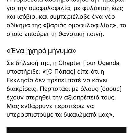
ε
X /
για την ομοφυλοφιλία, με φυλάκιση έως
ν
TWITTER
και ισόβια, και συμπεριέλαβε ένα νέο
σ
ω
όρτωση
αδίκημα της «βαριάς ομοφυλοφιλίας», το
μ
ματωμένου
οποίο επισύρει τη θανατική ποινή.
α
εχομένου
τ
ω
«Ένα ηχηρό μήνυμα»
Κ
μ
ά
έ
Σε δήλωσή της, η Chapter Four Uganda
ν
ν
τ
ο
υποστήριξε: «[Ο Πάπας] είπε ότι η
ε
π
Εκκλησία δεν πρέπει ποτέ να κάνει
κ
ε
λ
διακρίσεις. Περπατάει με όλους [όσους]
ρ
ι
ι
έχουν στερηθεί την αξιοπρέπειά τους.
κ
ε
Μας ενθάρρυνε περαιτέρω να
γ
χ
ι
ό
υπερασπιστούμε τα δικαιώματά μας».
α
μ
ν
ε
α
ν