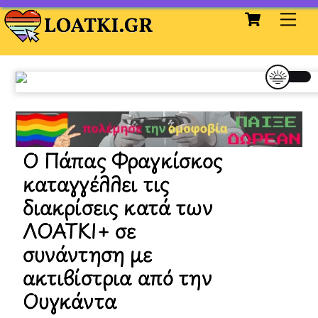
Cart
Skip
Me
to
content
Ο Πάπας Φραγκίσκος
καταγγέλλει τις
διακρίσεις κατά των
ΛΟΑΤΚΙ+ σε
συνάντηση με
ακτιβίστρια από την
Ουγκάντα