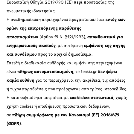
Ευρωπαϊκή Οδηγία 2019/790 (ΕΕ) περί προστασίας της
πνευματικής ιδιοκτησίας.
Η αναδημοσίευση περιεχομένου πραγματοποιείται
εντός των
ορίων της επιτρεπόμενης παράθεσης
αποσπασμάτων
(άρθρο 19 Ν. 2121/1993),
αποκλειστικά για
ενημερωτικούς σκοπούς
, με αυτόματη
εμφάνιση της πηγής
και συνδέσμου
προς το αρχικό δημοσίευμα.
Επειδή η διαδικασία συλλογής και εμφάνισης περιεχομένου
είναι
πλήρως αυτοματοποιημένη
, το Loatki.gr
δεν φέρει
καμία ευθύνη
για το περιεχόμενο, την ακρίβεια, τις απόψεις
ή τυχόν παραβιάσεις που προέρχονται από τρίτες ιστοσελίδες.
Η επισκεψιμότητα μετριέται με
cookieless στατιστικά
, χωρίς
χρήση cookies ή αποθήκευση προσωπικών δεδομένων,
σε
πλήρη συμμόρφωση με τον Κανονισμό (ΕΕ) 2016/679
(GDPR)
.