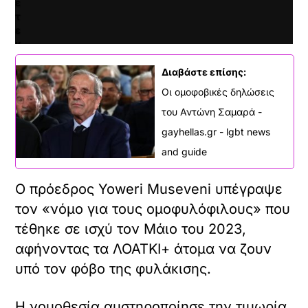
ε
τ
ε
κ
α
ι
Διαβάστε επίσης:
ν
Οι ομοφοβικές δηλώσεις
α
του Αντώνη Σαμαρά -
φ
ο
gayhellas.gr - lgbt news
ρ
and guide
τ
ώ
σ
Ο πρόεδρος Yoweri Museveni υπέγραψε
ε
τον «νόμο για τους ομοφυλόφιλους» που
τ
ε
τέθηκε σε ισχύ τον Μάιο του 2023,
α
αφήνοντας τα ΛΟΑΤΚΙ+ άτομα να ζουν
υ
τ
υπό τον φόβο της φυλάκισης.
ό
τ
Η νομοθεσία αυστηροποίησε την τιμωρία
ο