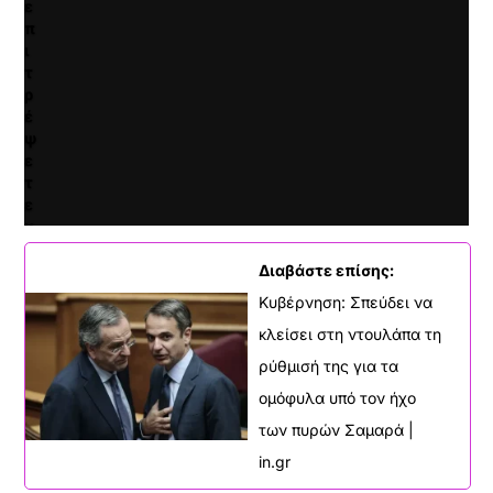
ε
ο
π
.
ι
τ
ρ
έ
ψ
ε
τ
ε
κ
α
ι
Διαβάστε επίσης:
ν
Κυβέρνηση: Σπεύδει να
α
κλείσει στη ντουλάπα τη
φ
ο
ρύθμισή της για τα
ρ
ομόφυλα υπό τον ήχο
τ
ώ
των πυρών Σαμαρά |
σ
in.gr
ε
τ