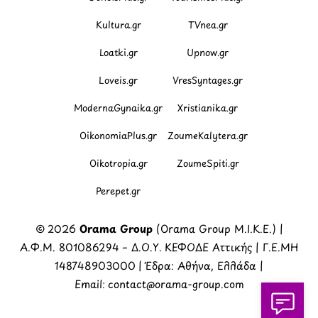
Kultura.gr
TVnea.gr
Loatki.gr
Upnow.gr
Loveis.gr
VresSyntages.gr
ModernaGynaika.gr
Xristianika.gr
OikonomiaPlus.gr
ZoumeKalytera.gr
Oikotropia.gr
ZoumeSpiti.gr
Perepet.gr
© 2026
Orama Group
(Orama Group Μ.Ι.Κ.Ε.) |
Α.Φ.Μ. 801086294 – Δ.Ο.Υ. ΚΕΦΟΔΕ Αττικής | Γ.Ε.ΜΗ
148748903000 | Έδρα: Αθήνα, Ελλάδα |
Email: contact@orama-group.com