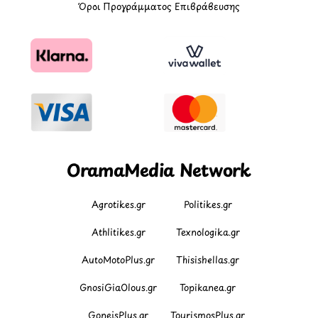
Όροι Προγράμματος Επιβράβευσης
OramaMedia Network
Agrotikes.gr
Politikes.gr
Athlitikes.gr
Texnologika.gr
AutoMotoPlus.gr
Thisishellas.gr
GnosiGiaOlous.gr
Topikanea.gr
GoneisPlus.gr
TourismosPlus.gr