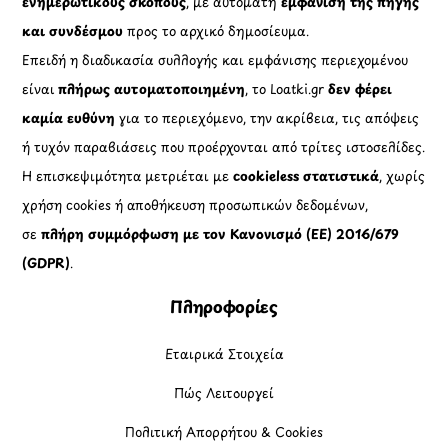
ενημερωτικούς σκοπούς
, με αυτόματη
εμφάνιση της πηγής
και συνδέσμου
προς το αρχικό δημοσίευμα.
Επειδή η διαδικασία συλλογής και εμφάνισης περιεχομένου
είναι
πλήρως αυτοματοποιημένη
, το Loatki.gr
δεν φέρει
καμία ευθύνη
για το περιεχόμενο, την ακρίβεια, τις απόψεις
ή τυχόν παραβιάσεις που προέρχονται από τρίτες ιστοσελίδες.
Η επισκεψιμότητα μετριέται με
cookieless στατιστικά
, χωρίς
χρήση cookies ή αποθήκευση προσωπικών δεδομένων,
σε
πλήρη συμμόρφωση με τον Κανονισμό (ΕΕ) 2016/679
(GDPR)
.
Πληροφορίες
Εταιρικά Στοιχεία
Πώς Λειτουργεί
Πολιτική Απορρήτου & Cookies