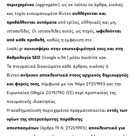
περιεχομένου
(aggregator), ως εκ τούτου τα άρθρα, εικόνες
και τυχόν ενσωματωμένα βίντεο
συλλέγονται και
προβάλλονται αυτόματα
από τρίτες, ελληνικές και μη,
ιστοσελίδες. Οι ιστοσελίδες αυτές, ως πηγές,
ωφελούνται
από κάθε προβολή
, καθώς η εμφάνιση στο
Loatki.gr
συνεισφέρει στην επισκεψιμότητά τους και στη
βαθμολογία SEO
(Google κ.λπ.) μέσω backlink κοκ.
Τα πνευματικά δικαιώματα κάθε άρθρου, εικόνας ή
βίντεο
ανήκουν αποκλειστικά στους αρχικούς δημιουργούς
και φορείς τους
, σύμφωνα με τον Νόμο 2121/1993 και την
Ευρωπαϊκή Οδηγία 2019/790 (ΕΕ) περί προστασίας της
πνευματικής ιδιοκτησίας.
Η αναδημοσίευση περιεχομένου πραγματοποιείται
εντός των
ορίων της επιτρεπόμενης παράθεσης
αποσπασμάτων
(άρθρο 19 Ν. 2121/1993),
αποκλειστικά για