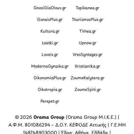
GnosiGiaOlous.gr
Topikanea.gr
GoneisPlus.gr
TourismosPlus.gr
Kultura.gr
TVnea.gr
Loatki.gr
Upnow.gr
Loveis.gr
VresSyntages.gr
ModernaGynaika.gr
Xristianika.gr
OikonomiaPlus.gr
ZoumeKalytera.gr
Oikotropia.gr
ZoumeSpiti.gr
Perepet.gr
© 2026
Orama Group
(Orama Group Μ.Ι.Κ.Ε.) |
Α.Φ.Μ. 801086294 – Δ.Ο.Υ. ΚΕΦΟΔΕ Αττικής | Γ.Ε.ΜΗ
148748903000 | Έδρα: Αθήνα, Ελλάδα |