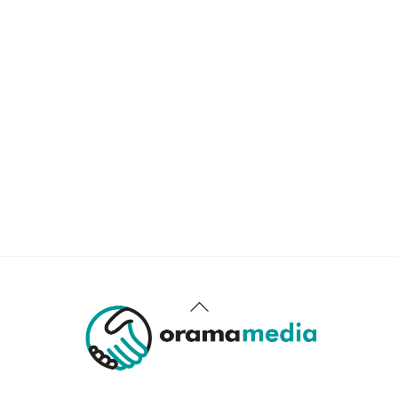
Back
To
Top