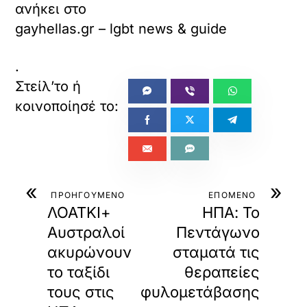
ανήκει στο
gayhellas.gr – lgbt news & guide
.
«
»
ΠΡΟΗΓΟΥΜΕΝΟ
ΕΠΟΜΕΝΟ
ΛΟΑΤΚΙ+
ΗΠΑ: Το
Αυστραλοί
Πεντάγωνο
ακυρώνουν
σταματά τις
το ταξίδι
θεραπείες
τους στις
φυλομετάβασης