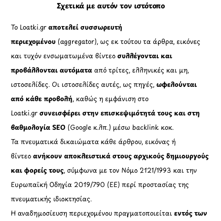
Σχετικά με αυτόν τον ιστότοπο
Το Loatki.gr
αποτελεί συσσωρευτή
περιεχομένου
(aggregator), ως εκ τούτου τα άρθρα, εικόνες
και τυχόν ενσωματωμένα βίντεο
συλλέγονται και
προβάλλονται αυτόματα
από τρίτες, ελληνικές και μη,
ιστοσελίδες. Οι ιστοσελίδες αυτές, ως πηγές,
ωφελούνται
από κάθε προβολή
, καθώς η εμφάνιση στο
Loatki.gr
συνεισφέρει στην επισκεψιμότητά τους και στη
βαθμολογία SEO
(Google κ.λπ.) μέσω backlink κοκ.
Τα πνευματικά δικαιώματα κάθε άρθρου, εικόνας ή
βίντεο
ανήκουν αποκλειστικά στους αρχικούς δημιουργούς
και φορείς τους
, σύμφωνα με τον Νόμο 2121/1993 και την
Ευρωπαϊκή Οδηγία 2019/790 (ΕΕ) περί προστασίας της
πνευματικής ιδιοκτησίας.
Η αναδημοσίευση περιεχομένου πραγματοποιείται
εντός των