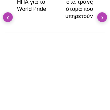
ΗΠΑ για το
στα τρανς
World Pride
άτομα που
υπηρετούν
‹
›