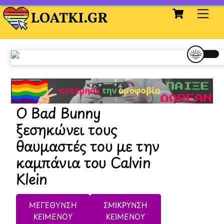
Cart
Skip
Me
to
content
Ο Bad Bunny
ξεσηκώνει τους
θαυμαστές του με την
καμπάνια του Calvin
Klein
ΜΕΓΕΘΥΝΣΗ
ΣΜΙΚΡΥΝΣΗ
ΚΕΙΜΕΝΟΥ
ΚΕΙΜΕΝΟΥ