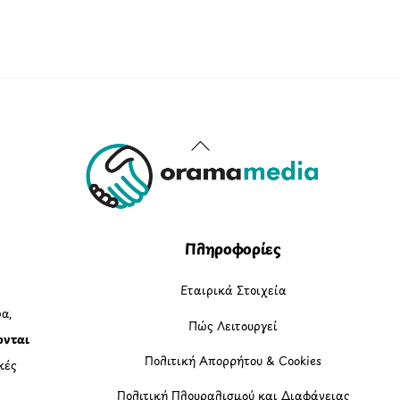
Back
To
Top
Πληροφορίες
Εταιρικά Στοιχεία
α,
Πώς Λειτουργεί
ονται
Πολιτική Απορρήτου & Cookies
κές
Πολιτική Πλουραλισμού και Διαφάνειας