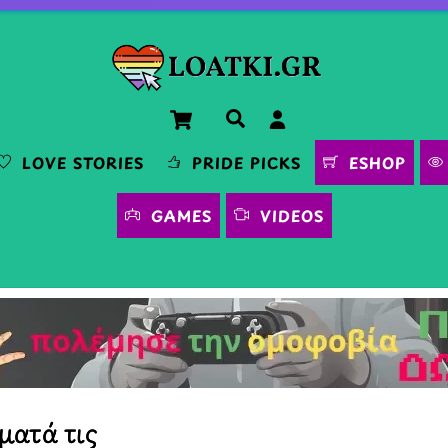
Cart
Αναζήτηση
LOVE STORIES
PRIDE PICKS
ESHOP
GAMES
VIDEOS
ματά τις