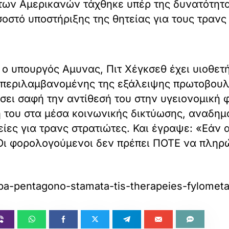
των Αμερικανών τάχθηκε υπέρ της δυνατότητ
σοστό υποστήριξης της θητείας για τους τρανς
ο υπουργός Αμυνας, Πιτ Χέγκσεθ έχει υιοθετή
μπεριλαμβανομένης της εξάλειψης πρωτοβουλι
σει σαφή την αντίθεσή του στην υγειονομική 
 του στα μέσα κοινωνικής δικτύωσης, αναδημ
ίες για τρανς στρατιώτες. Και έγραψε: «Εάν 
Οι φορολογούμενοι δεν πρέπει ΠΟΤΕ να πληρώ
ipa-pentagono-stamata-tis-therapeies-fylomet