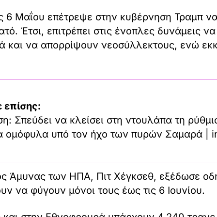
ς 6 Μαΐου επέτρεψε στην κυβέρνηση Τραμπ ν
τό. Έτσι, επιτρέπει στις ένοπλες δυνάμεις ν
ά και να απορρίψουν νεοσύλλεκτους, ενώ εκ
 επίσης:
η: Σπεύδει να κλείσει στη ντουλάπα τη ρύθμι
τα ομόφυλα υπό τον ήχο των πυρών Σαμαρά | i
 Άμυνας των ΗΠΑ, Πιτ Χέγκσεθ, εξέδωσε οδη
υν να φύγουν μόνοι τους έως τις 6 Ιουνίου.
ς και στην Εθνοφρουρά υπάρχουν 4.240 τραν