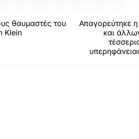
ους θαυμαστές του
Απαγορεύτηκε η
 Klein
και άλλω
τέσσερι
υπερηφάνεια