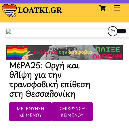
Cart
Skip
Me
to
content
ΜέΡΑ25: Οργή και
θλίψη για την
τρανσφοβική επίθεση
στη Θεσσαλονίκη
ΜΕΓΕΘΥΝΣΗ
ΣΜΙΚΡΥΝΣΗ
ΚΕΙΜΕΝΟΥ
ΚΕΙΜΕΝΟΥ