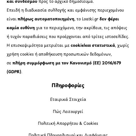
και συνδέσμου
προς το αρχικό δημοσίευμα.
Επειδή η διαδικασία συλλογής και εμφάνισης περιεχομένου
είναι
πλήρως αυτοματοποιημένη
, το Loatki.gr
δεν φέρει
καμία ευθύνη
για το περιεχόμενο, την ακρίβεια, τις απόψεις
ή τυχόν παραβιάσεις που προέρχονται από τρίτες ιστοσελίδες.
Η επισκεψιμότητα μετριέται με
cookieless στατιστικά
, χωρίς
χρήση cookies ή αποθήκευση προσωπικών δεδομένων,
σε
πλήρη συμμόρφωση με τον Κανονισμό (ΕΕ) 2016/679
(GDPR)
.
Πληροφορίες
Εταιρικά Στοιχεία
Πώς Λειτουργεί
Πολιτική Απορρήτου & Cookies
Πολιτική Πλουραλισμού και Διαφάνειας