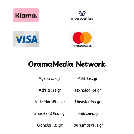
OramaMedia Network
Agrotikes.gr
Politikes.gr
Athlitikes.gr
Texnologika.gr
AutoMotoPlus.gr
Thisishellas.gr
GnosiGiaOlous.gr
Topikanea.gr
GoneisPlus.gr
TourismosPlus.gr