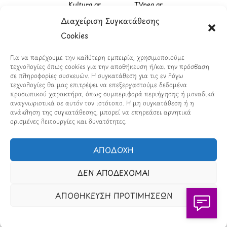
Kultura.gr
TVnea.gr
Διαχείριση Συγκατάθεσης
Loatki.gr
Upnow.gr
Cookies
Loveis.gr
VresSyntages.gr
Για να παρέχουμε την καλύτερη εμπειρία, χρησιμοποιούμε
ModernaGynaika.gr
Xristianika.gr
τεχνολογίες όπως cookies για την αποθήκευση ή/και την πρόσβαση
σε πληροφορίες συσκευών. Η συγκατάθεση για τις εν λόγω
OikonomiaPlus.gr
ZoumeKalytera.gr
τεχνολογίες θα μας επιτρέψει να επεξεργαστούμε δεδομένα
προσωπικού χαρακτήρα, όπως συμπεριφορά περιήγησης ή μοναδικά
Oikotropia.gr
ZoumeSpiti.gr
αναγνωριστικά σε αυτόν τον ιστότοπο. Η μη συγκατάθεση ή η
ανάκληση της συγκατάθεσης, μπορεί να επηρεάσει αρνητικά
ορισμένες λειτουργίες και δυνατότητες.
Perepet.gr
ΑΠΟΔΟΧΗ
© 2026
Orama Group
(Orama Group Μ.Ι.Κ.Ε.) |
Α.Φ.Μ. 801086294 – Δ.Ο.Υ. ΚΕΦΟΔΕ Αττικής | Γ.Ε.ΜΗ
ΔΕΝ ΑΠΟΔΕΧΟΜΑΙ
148748903000 | Έδρα: Αθήνα, Ελλάδα |
Email: contact@orama-group.com
ΑΠΟΘΗΚΕΥΣΗ ΠΡΟΤΙΜΗΣΕΩΝ