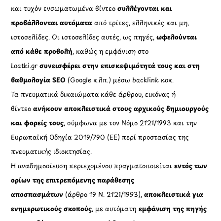
και τυχόν ενσωματωμένα βίντεο
συλλέγονται και
προβάλλονται αυτόματα
από τρίτες, ελληνικές και μη,
ιστοσελίδες. Οι ιστοσελίδες αυτές, ως πηγές,
ωφελούνται
από κάθε προβολή
, καθώς η εμφάνιση στο
Loatki.gr
συνεισφέρει στην επισκεψιμότητά τους και στη
βαθμολογία SEO
(Google κ.λπ.) μέσω backlink κοκ.
Τα πνευματικά δικαιώματα κάθε άρθρου, εικόνας ή
βίντεο
ανήκουν αποκλειστικά στους αρχικούς δημιουργούς
και φορείς τους
, σύμφωνα με τον Νόμο 2121/1993 και την
Ευρωπαϊκή Οδηγία 2019/790 (ΕΕ) περί προστασίας της
πνευματικής ιδιοκτησίας.
Η αναδημοσίευση περιεχομένου πραγματοποιείται
εντός των
ορίων της επιτρεπόμενης παράθεσης
αποσπασμάτων
(άρθρο 19 Ν. 2121/1993),
αποκλειστικά για
ενημερωτικούς σκοπούς
, με αυτόματη
εμφάνιση της πηγής