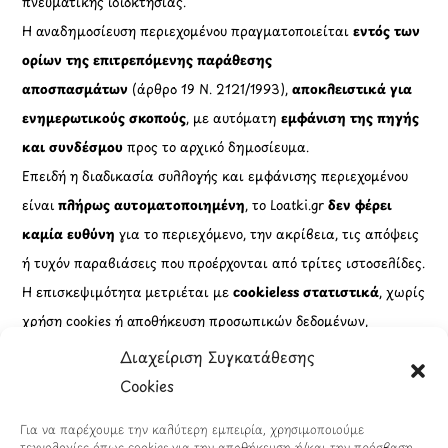
πνευματικής ιδιοκτησίας.
Η αναδημοσίευση περιεχομένου πραγματοποιείται
εντός των
ορίων της επιτρεπόμενης παράθεσης
αποσπασμάτων
(άρθρο 19 Ν. 2121/1993),
αποκλειστικά για
ενημερωτικούς σκοπούς
, με αυτόματη
εμφάνιση της πηγής
και συνδέσμου
προς το αρχικό δημοσίευμα.
Επειδή η διαδικασία συλλογής και εμφάνισης περιεχομένου
είναι
πλήρως αυτοματοποιημένη
, το Loatki.gr
δεν φέρει
καμία ευθύνη
για το περιεχόμενο, την ακρίβεια, τις απόψεις
ή τυχόν παραβιάσεις που προέρχονται από τρίτες ιστοσελίδες.
Η επισκεψιμότητα μετριέται με
cookieless στατιστικά
, χωρίς
χρήση cookies ή αποθήκευση προσωπικών δεδομένων,
σε
πλήρη συμμόρφωση με τον Κανονισμό (ΕΕ) 2016/679
Διαχείριση Συγκατάθεσης
(GDPR)
.
Cookies
Πληροφορίες
Για να παρέχουμε την καλύτερη εμπειρία, χρησιμοποιούμε
τεχνολογίες όπως cookies για την αποθήκευση ή/και την πρόσβαση