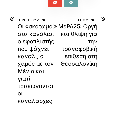
«
»
ΠΡΟΗΓΟΥΜΕΝΟ
ΕΠΟΜΕΝΟ
Οι «σκοτωμοί»
ΜέΡΑ25: Οργή
στα κανάλια,
και θλίψη για
ο εφοπλιστής
την
που ψάχνει
τρανσφοβική
κανάλι, ο
επίθεση στη
χαμός με τον
Θεσσαλονίκη
Μένιο και
γιατί
τσακώνονται
οι
καναλάρχες