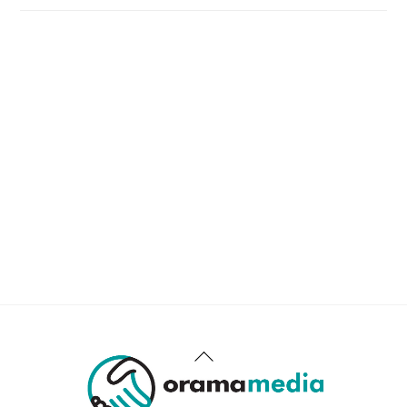
Back
To
Top