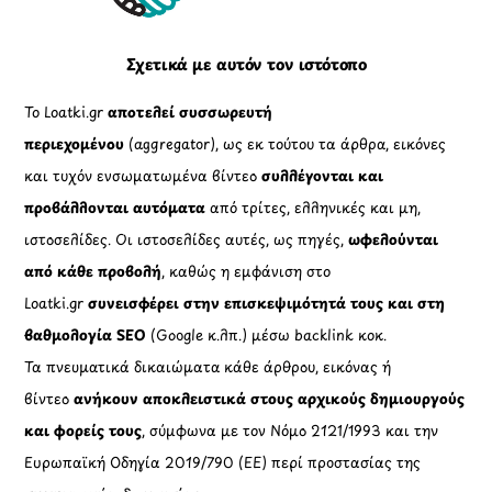
Σχετικά με αυτόν τον ιστότοπο
Το Loatki.gr
αποτελεί συσσωρευτή
περιεχομένου
(aggregator), ως εκ τούτου τα άρθρα, εικόνες
και τυχόν ενσωματωμένα βίντεο
συλλέγονται και
προβάλλονται αυτόματα
από τρίτες, ελληνικές και μη,
ιστοσελίδες. Οι ιστοσελίδες αυτές, ως πηγές,
ωφελούνται
από κάθε προβολή
, καθώς η εμφάνιση στο
Loatki.gr
συνεισφέρει στην επισκεψιμότητά τους και στη
βαθμολογία SEO
(Google κ.λπ.) μέσω backlink κοκ.
Τα πνευματικά δικαιώματα κάθε άρθρου, εικόνας ή
βίντεο
ανήκουν αποκλειστικά στους αρχικούς δημιουργούς
και φορείς τους
, σύμφωνα με τον Νόμο 2121/1993 και την
Ευρωπαϊκή Οδηγία 2019/790 (ΕΕ) περί προστασίας της