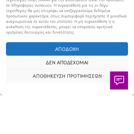
σε πληροφορίες συσκευών. Η συγκατάθεση για τις εν λόγω
Εταιρικά Στοιχεία
τεχνολογίες θα μας επιτρέψει να επεξεργαστούμε δεδομένα
προσωπικού χαρακτήρα, όπως συμπεριφορά περιήγησης ή μοναδικά
Πώς Λειτουργεί
αναγνωριστικά σε αυτόν τον ιστότοπο. Η μη συγκατάθεση ή η
ανάκληση της συγκατάθεσης, μπορεί να επηρεάσει αρνητικά
Πολιτική Απορρήτου & Cookies
ορισμένες λειτουργίες και δυνατότητες.
Πολιτική Πλουραλισμού και Διαφάνειας
ΑΠΟΔΟΧΗ
Όροι Χρήσης και Πολιτική Λειτουργίας
ΔΕΝ ΑΠΟΔΕΧΟΜΑΙ
Όροι Αγορών, Αποστολών & Επιστροφών
ΑΠΟΘΗΚΕΥΣΗ ΠΡΟΤΙΜΗΣΕΩΝ
Όροι Συμμετοχής σε Παιχνίδια & Διαγωνισμούς
Όροι Παραχώρησης Video
Πολιτική Απορρήτου Chatbots
Πολιτική Χρήσης Τεχνητής Νοημοσύνης
Προϊόντα Φιλικά προς το Περιβάλλον