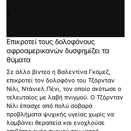
ρ
έ
ψ
ε
τ
ε
κ
Επικροτεί τους δολοφόνους
α
ι
αφροαμερικανών δυσφημίζει τα
ν
θύματα
α
φ
Σε άλλο βίντεο η Βαλεντίνα Γκόμεζ,
ο
ρ
επικροτεί τον δολοφόνο του Τζόρνταν
τ
Νίλι, Ντάνιελ Πένι, τον οποίο σκότωσε ο
ώ
σ
τελευταίος με λαβή πνιγμού. Ο Τζόρνταν
ε
Νίλι έπασχε από πολύ σοβαρά
τ
ε
προβλήματα ψυχικής υγείας χωρίς να
α
λαμβάνει θεραπεία και ενοχλούσε
υ
τ