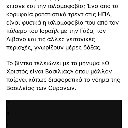
όρτωση
χ
έπιανε και την ισλαμοφοβία; Ένα από τα
τ
ματωμένου
ό
ω
κορυφαία ρατστιστικά τρεντ στις ΗΠΑ,
εχομένου
μ
μ
ε
είναι φυσικά η ισλαμοφοβία που από τον
έ
ν
Κ
ν
πόλεμο του Ισραήλ με την Γάζα, τον
ο
ά
ο
.
Λίβανο και τις άλλες γειτονικές
ν
π
τ
ε
περιοχές, γνωρίζουν μέρες δόξας.
ε
ρ
κ
ι
λ
Το βίντεο τελειώνει με το μήνυμα «Ο
ε
ι
χ
Χριστός είναι Βασιλιάς» όπου μάλλον
κ
ό
παίρνει κάπως διαφορετικά το νόημα της
γ
μ
ι
ε
Βασιλείας των Ουρανών.
α
ν
ν
ο
α
.
ε
π
ι
τ