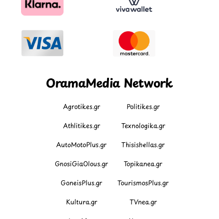
OramaMedia Network
Agrotikes.gr
Politikes.gr
Athlitikes.gr
Texnologika.gr
AutoMotoPlus.gr
Thisishellas.gr
GnosiGiaOlous.gr
Topikanea.gr
GoneisPlus.gr
TourismosPlus.gr
Kultura.gr
TVnea.gr