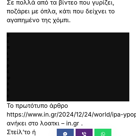
Σε πολλά από τα βίντεο που γυρίζει,
μ
κ
ε
ποζάρει με όπλα, κάτι που δείχνει το
γ
ν
ι
αγαπημένο της χόμπι.
ο
α
.
ν
α
ε
π
ι
τ
ρ
έ
ψ
ε
τ
ε
κ
Το πρωτότυπο άρθρο
α
https://www.in.gr/2024/12/24/world/ipa-ypops
ι
ν
ανήκει στο
λοατκι – in.gr
.
α
φ