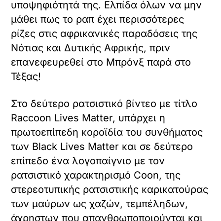
ι
υποψηφιότητά της. Ελπίδα όλων να μην
ε
μάθει πως το ραπ έχει περισσότερες
χ
ό
ρίζες στις αφρικανικές παραδόσεις της
μ
Νότιας και Δυτικής Αφρικής, πριν
ε
επανεφευρεθεί στο Μπρόνξ παρά στο
ν
ο
Τέξας!
.
Στο δεύτερο ρατσιστικό βίντεο με τίτλο
Raccoon Lives Matter, υπάρχει η
πρωτοεπίπεδη κοροϊδία του συνθήματος
των Black Lives Matter και σε δεύτερο
επίπεδο ένα λογοπαίγνιο με τον
ρατσιστικό χαρακτηρισμό Coon, της
στερεοτυπικής ρατσιστικής καρικατούρας
των μαύρων ως χαζών, τεμπέληδων,
X /
άχρηστων που απανθρωποποιούνται και
TWITTER