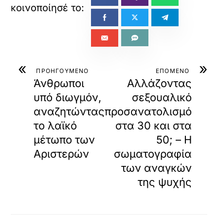
ο
ρ
τ
ώ
σ
ε
τ
«
»
ε
ΠΡΟΗΓΟΥΜΕΝΟ
ΕΠΟΜΕΝΟ
α
Άνθρωποι
Αλλάζοντας
υ
υπό διωγμόν,
σεξουαλικό
τ
αναζητώντας
προσανατολισμό
ό
τ
το λαϊκό
στα 30 και στα
ο
μέτωπο των
50; – Η
ε
ν
Αριστερών
σωματογραφία
σ
των αναγκών
ω
μ
της ψυχής
α
τ
ω
μ