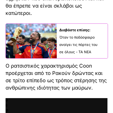
θα έπρεπε να είναι σκλάβοι ως
όρτωση
κατώτεροι.
ματωμένου
εχομένου
Διαβάστε επίσης:
Κ
Όταν το ποδόσφαιρο
ά
ν
ανοίγει τις πόρτες του
τ
σε όλους - ΤΑ ΝΕΑ
X /
ε
TWITTER
κ
λ
Ο ρατσιστικός χαρακτηρισμός Coon
όρτωση
ι
προέρχεται από το Ρακούν δρώντας και
ματωμένου
κ
εχομένου
σε τρίτο επίπεδο ως τρόπος στέρησης της
γ
ι
ανθρώπινης ιδιότητας των μαύρων.
α
Κ
ν
ά
α
ν
ε
τ
π
ε