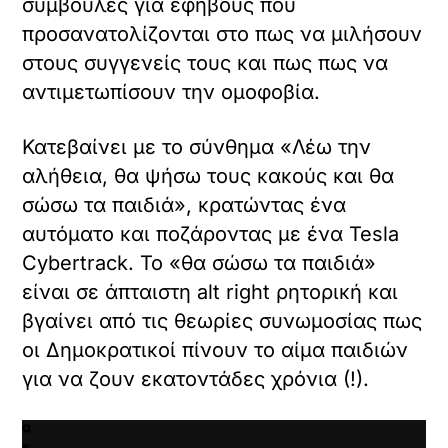
συμβουλές για εφήβους που
X /
προσανατολίζονται στο πως να μιλήσουν
TWITTER
στους συγγενείς τους και πως πως να
όρτωση
αντιμετωπίσουν την ομοφοβία.
ματωμένου
εχομένου
Κατεβαίνει με το σύνθημα «Λέω την
Κ
αλήθεια, θα ψήσω τους κακούς και θα
ά
σώσω τα παιδιά», κρατώντας ένα
ν
τ
αυτόματο και ποζάροντας με ένα Tesla
ε
Cybertrack. Το «θα σώσω τα παιδιά»
κ
λ
είναι σε άπταιστη alt right ρητορική και
ι
βγαίνει από τις θεωρίες συνωμοσίας πως
κ
οι Δημοκρατικοί πίνουν το αίμα παιδιών
γ
ι
για να ζουν εκατοντάδες χρόνια (!).
α
ν
α
ε