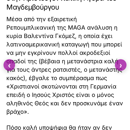
ν
Μαγδεμβούργου
υ
α
τ
φ
ό
Μέσα από την εξαιρετική
ο
τ
ρ
Ρεπουμπλικανική της MAGA ανάλυση η
ο
τ
ε
κυρία Βαλεντίνα Γκόμεζ, η οποία έχει
ώ
ν
σ
λατινοαμερικανική καταγωγή που μπορεί
σ
ε
να μην εγκρίνουν πολλοί ακροδεξιοί
ω
τ
μ
ε
οπαδοί της (βέβαια η μετανάστρια καλή
‹
›
α
α
για τους άντρες ρατσιστές, ο μετανάστης
τ
υ
ω
κακός), έβγαλε το συμπέρασμα πως
τ
μ
ό
«Χριστιανοί σκοτώνονται στη Γερμανία
έ
τ
ν
επειδή ο Ιησούς Χριστός είναι ο μόνος
ο
ο
ε
αληθινός Θεός και δεν προσκυνάμε έναν
π
ν
ε
βράχο».
σ
X /
ρ
ω
TWITTER
ι
μ
Πόσο καλή υποψήφια θα ήταν αν δεν
ε
α