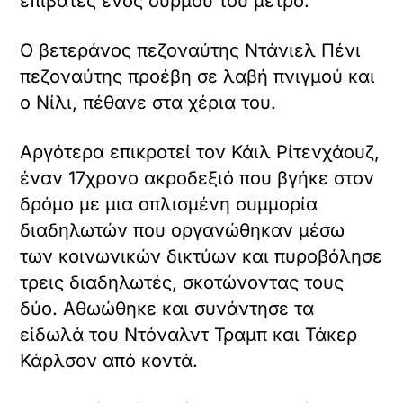
επιβάτες ενός συρμού του μετρό.
ό
τ
Ο βετεράνος πεζοναύτης Ντάνιελ Πένι
ο
ε
πεζοναύτης προέβη σε λαβή πνιγμού και
ν
ο Νίλι, πέθανε στα χέρια του.
σ
ω
X /
μ
Αργότερα επικροτεί τον Κάιλ Ρίτενχάουζ,
TWITTER
α
έναν 17χρονο ακροδεξιό που βγήκε στον
τ
όρτωση
ω
δρόμο με μια οπλισμένη συμμορία
ματωμένου
μ
διαδηλωτών που οργανώθηκαν μέσω
εχομένου
έ
ν
των κοινωνικών δικτύων και πυροβόλησε
ο
Κ
τρεις διαδηλωτές, σκοτώνοντας τους
π
ά
ε
δύο. Αθωώθηκε και συνάντησε τα
ν
ρ
τ
είδωλά του Ντόναλντ Τραμπ και Τάκερ
ι
ε
Κάρλσον από κοντά.
ε
κ
χ
λ
ό
ι