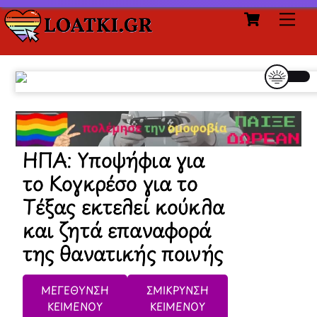
Cart
Skip
Me
to
content
ΗΠΑ: Υποψήφια για
το Κογκρέσο για το
Τέξας εκτελεί κούκλα
και ζητά επαναφορά
της θανατικής ποινής
ΜΕΓΕΘΥΝΣΗ
ΣΜΙΚΡΥΝΣΗ
ΚΕΙΜΕΝΟΥ
ΚΕΙΜΕΝΟΥ