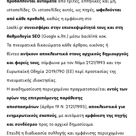
προβάλλονται αυτόματα
από τρίτες, ελληνικές και μη,
ιστοσελίδες. Οι ιστοσελίδες αυτές, ως πηγές,
ωφελούνται
από κάθε προβολή
, καθώς η εμφάνιση στο
Loatki.gr
συνεισφέρει στην επισκεψιμότητά τους και στη
βαθμολογία SEO
(Google κ.λπ.) μέσω backlink κοκ.
Τα πνευματικά δικαιώματα κάθε άρθρου, εικόνας ή
βίντεο
ανήκουν αποκλειστικά στους αρχικούς δημιουργούς
και φορείς τους
, σύμφωνα με τον Νόμο 2121/1993 και την
Ευρωπαϊκή Οδηγία 2019/790 (ΕΕ) περί προστασίας της
πνευματικής ιδιοκτησίας.
Η αναδημοσίευση περιεχομένου πραγματοποιείται
εντός των
ορίων της επιτρεπόμενης παράθεσης
αποσπασμάτων
(άρθρο 19 Ν. 2121/1993),
αποκλειστικά για
ενημερωτικούς σκοπούς
, με αυτόματη
εμφάνιση της πηγής
και συνδέσμου
προς το αρχικό δημοσίευμα.
Επειδή η διαδικασία συλλογής και εμφάνισης περιεχομένου