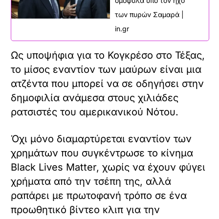
ομόφυλα υπό τον ήχο
ε
των πυρών Σαμαρά |
α
υ
in.gr
τ
ό
Ως υποψήφια για το Κογκρέσο στο Τέξας,
τ
ο
το μίσος εναντίον των μαύρων είναι μια
ε
ατζέντα που μπορεί να σε οδηγήσει στην
ν
σ
δημοφιλία ανάμεσα στους χιλιάδες
ω
ρατσιστές του αμερικανικού Νότου.
μ
α
τ
Όχι μόνο διαμαρτύρεται εναντίον των
ω
χρημάτων που συγκέντρωσε το κίνημα
μ
έ
Black Lives Matter, χωρίς να έχουν φύγει
ν
χρήματα από την τσέπη της, αλλά
ο
π
ραπάρει με πρωτοφανή τρόπο σε ένα
ε
προωθητικό βίντεο κλιπ για την
ρ