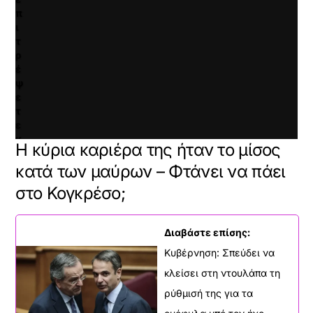
π
ι
τ
ρ
έ
ψ
ε
τ
ε
κ
Η κύρια καριέρα της ήταν το μίσος
α
ι
κατά των μαύρων – Φτάνει να πάει
ν
στο Κογκρέσο;
α
φ
ο
Διαβάστε επίσης:
ρ
τ
Κυβέρνηση: Σπεύδει να
ώ
κλείσει στη ντουλάπα τη
σ
ε
ρύθμισή της για τα
τ