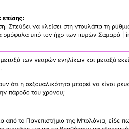
 επίσης:
η: Σπεύδει να κλείσει στη ντουλάπα τη ρύθμι
τα ομόφυλα υπό τον ήχο των πυρών Σαμαρά | i
 μεταξύ των νεαρών ενηλίκων και μεταξύ εκε
.
υν ότι η σεξουαλικότητα μπορεί να είναι ρευ
την πάροδο του χρόνου;
ρια από το Πανεπιστήμιο της Μπολόνια, είδε 
ς συνοδές για να τις βοηθήσουν να εξερευνήσ