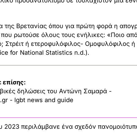
λικό προσανατολισμό σε τουλάχιστον μία εθν
α της Βρετανίας όπου για πρώτη φορά η απογρ
 που ρωτούσε όλους τους ενήλικες: «Ποιο απ
ό; Στρέιτ ή ετεροφυλόφιλος- Ομοφυλόφιλος ή
 for National Statistics n.d.).
 επίσης:
βικές δηλώσεις του Αντώνη Σαμαρά -
.gr - lgbt news and guide
 2023 περιλάμβανε ένα σχεδόν πανομοιότυπο 