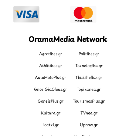
OramaMedia Network
Agrotikes.gr
Politikes.gr
Athlitikes.gr
Texnologika.gr
AutoMotoPlus.gr
Thisishellas.gr
GnosiGiaOlous.gr
Topikanea.gr
GoneisPlus.gr
TourismosPlus.gr
Kultura.gr
TVnea.gr
Loatki.gr
Upnow.gr