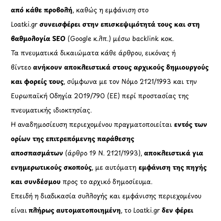
από κάθε προβολή
, καθώς η εμφάνιση στο
Loatki.gr
συνεισφέρει στην επισκεψιμότητά τους και στη
βαθμολογία SEO
(Google κ.λπ.) μέσω backlink κοκ.
Τα πνευματικά δικαιώματα κάθε άρθρου, εικόνας ή
βίντεο
ανήκουν αποκλειστικά στους αρχικούς δημιουργούς
και φορείς τους
, σύμφωνα με τον Νόμο 2121/1993 και την
Ευρωπαϊκή Οδηγία 2019/790 (ΕΕ) περί προστασίας της
πνευματικής ιδιοκτησίας.
Η αναδημοσίευση περιεχομένου πραγματοποιείται
εντός των
ορίων της επιτρεπόμενης παράθεσης
αποσπασμάτων
(άρθρο 19 Ν. 2121/1993),
αποκλειστικά για
ενημερωτικούς σκοπούς
, με αυτόματη
εμφάνιση της πηγής
και συνδέσμου
προς το αρχικό δημοσίευμα.
Επειδή η διαδικασία συλλογής και εμφάνισης περιεχομένου
είναι
πλήρως αυτοματοποιημένη
, το Loatki.gr
δεν φέρει