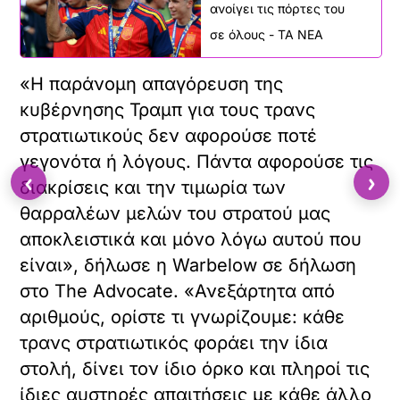
ανοίγει τις πόρτες του
σε όλους - ΤΑ ΝΕΑ
«Η παράνομη απαγόρευση της
κυβέρνησης Τραμπ για τους τρανς
στρατιωτικούς δεν αφορούσε ποτέ
γεγονότα ή λόγους. Πάντα αφορούσε τις
‹
›
διακρίσεις και την τιμωρία των
θαρραλέων μελών του στρατού μας
αποκλειστικά και μόνο λόγω αυτού που
είναι», δήλωσε η Warbelow σε δήλωση
στο The Advocate. «Ανεξάρτητα από
αριθμούς, ορίστε τι γνωρίζουμε: κάθε
τρανς στρατιωτικός φοράει την ίδια
στολή, δίνει τον ίδιο όρκο και πληροί τις
ίδιες αυστηρές απαιτήσεις με κάθε άλλο