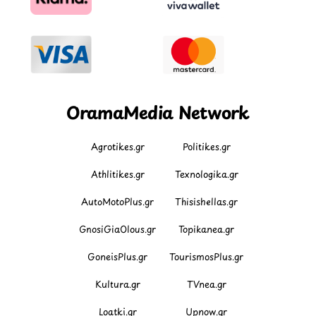
OramaMedia Network
Agrotikes.gr
Politikes.gr
Athlitikes.gr
Texnologika.gr
AutoMotoPlus.gr
Thisishellas.gr
GnosiGiaOlous.gr
Topikanea.gr
GoneisPlus.gr
TourismosPlus.gr
Kultura.gr
TVnea.gr
Loatki.gr
Upnow.gr