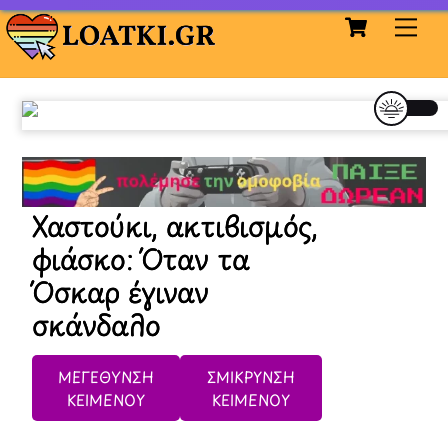
Cart
Skip
Me
to
content
Χαστούκι, ακτιβισμός,
φιάσκο: Όταν τα
Όσκαρ έγιναν
σκάνδαλο
ΜΕΓΕΘΥΝΣΗ
ΣΜΙΚΡΥΝΣΗ
ΚΕΙΜΕΝΟΥ
ΚΕΙΜΕΝΟΥ