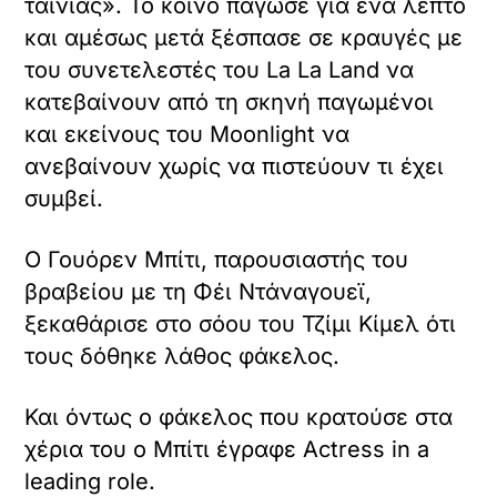
ταινίας». Το κοινό πάγωσε για ένα λεπτό
και αμέσως μετά ξέσπασε σε κραυγές με
του συνετελεστές του La La Land να
κατεβαίνουν από τη σκηνή παγωμένοι
και εκείνους του Moonlight να
ανεβαίνουν χωρίς να πιστεύουν τι έχει
συμβεί.
Ο Γουόρεν Μπίτι, παρουσιαστής του
βραβείου με τη Φέι Ντάναγουεϊ,
ξεκαθάρισε στο σόου του Τζίμι Κίμελ ότι
τους δόθηκε λάθος φάκελος.
Και όντως ο φάκελος που κρατούσε στα
χέρια του ο Μπίτι έγραφε Αctress in a
leading role.