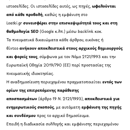
ιστοσελίδες. Οι ιστοσελίδες αυτές, ως πηγές,
ωφελούνται
από κάθε προβολή
, καθώς η εμφάνιση στο
Loatki.gr
συνεισφέρει στην επισκεψιμότητά τους και στη
βαθμολογία SEO
(Google κ.λπ.) μέσω backlink κοκ.
Τα πνευματικά δικαιώματα κάθε άρθρου, εικόνας ή
βίντεο
ανήκουν αποκλειστικά στους αρχικούς δημιουργούς
και φορείς τους
, σύμφωνα με τον Νόμο 2121/1993 και την
Ευρωπαϊκή Οδηγία 2019/790 (ΕΕ) περί προστασίας της
πνευματικής ιδιοκτησίας.
Η αναδημοσίευση περιεχομένου πραγματοποιείται
εντός των
ορίων της επιτρεπόμενης παράθεσης
αποσπασμάτων
(άρθρο 19 Ν. 2121/1993),
αποκλειστικά για
ενημερωτικούς σκοπούς
, με αυτόματη
εμφάνιση της πηγής
και συνδέσμου
προς το αρχικό δημοσίευμα.
Επειδή η διαδικασία συλλογής και εμφάνισης περιεχομένου