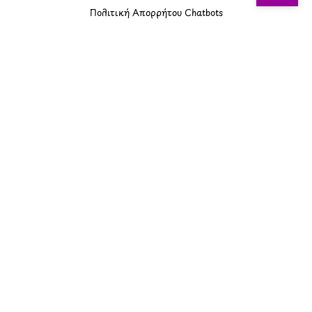
Πολιτική Απορρήτου Chatbots
Πολιτική Χρήσης Τεχνητής Νοημοσύνης
Προϊόντα Φιλικά προς το Περιβάλλον
Πολιτική Εκπτώσεων και Προσφορών
Όροι Affiliate Συνδέσμων & Προωθητικού Υλικού
Πολιτική Διαφημιστικής Διαφάνειας
Όροι Προγράμματος Επιβράβευσης