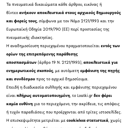
Τα πνευματικά δικαιώματα κάθε άρθρου, εικόνας ή
βίντεο
ανήκουν αποκλειστικά στους αρχικούς δημιουργούς
και φορείς τους
, σύμφωνα με τον Νόμο 2121/1993 και την
Ευρωπαϊκή Οδηγία 2019/790 (ΕΕ) περί προστασίας της
πνευματικής ιδιοκτησίας.
Η αναδημοσίευση περιεχομένου πραγματοποιείται
εντός των
ορίων της επιτρεπόμενης παράθεσης
αποσπασμάτων
(άρθρο 19 Ν. 2121/1993),
αποκλειστικά για
ενημερωτικούς σκοπούς
, με αυτόματη
εμφάνιση της πηγής
και συνδέσμου
προς το αρχικό δημοσίευμα.
Επειδή η διαδικασία συλλογής και εμφάνισης περιεχομένου
είναι
πλήρως αυτοματοποιημένη
, το Loatki.gr
δεν φέρει
καμία ευθύνη
για το περιεχόμενο, την ακρίβεια, τις απόψεις
ή τυχόν παραβιάσεις που προέρχονται από τρίτες ιστοσελίδες.
Η επισκεψιμότητα μετριέται με
cookieless στατιστικά
, χωρίς