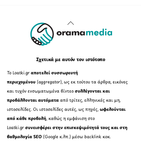
Back
To
Top
Σχετικά με αυτόν τον ιστότοπο
Το Loatki.gr
αποτελεί συσσωρευτή
περιεχομένου
(aggregator), ως εκ τούτου τα άρθρα, εικόνες
και τυχόν ενσωματωμένα βίντεο
συλλέγονται και
προβάλλονται αυτόματα
από τρίτες, ελληνικές και μη,
ιστοσελίδες. Οι ιστοσελίδες αυτές, ως πηγές,
ωφελούνται
από κάθε προβολή
, καθώς η εμφάνιση στο
Loatki.gr
συνεισφέρει στην επισκεψιμότητά τους και στη
βαθμολογία SEO
(Google κ.λπ.) μέσω backlink κοκ.