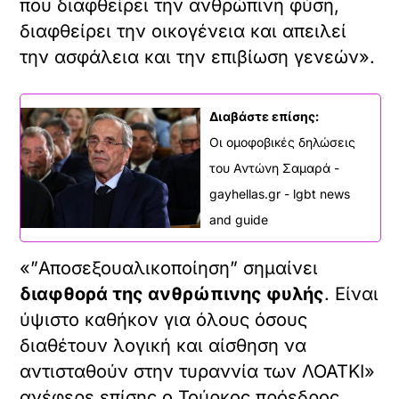
που διαφθείρει την ανθρώπινη φύση,
διαφθείρει την οικογένεια και απειλεί
την ασφάλεια και την επιβίωση γενεών».
Διαβάστε επίσης:
Οι ομοφοβικές δηλώσεις
του Αντώνη Σαμαρά -
gayhellas.gr - lgbt news
and guide
«”Αποσεξουαλικοποίηση” σημαίνει
διαφθορά της ανθρώπινης φυλής
. Είναι
ύψιστο καθήκον για όλους όσους
διαθέτουν λογική και αίσθηση να
αντισταθούν στην τυραννία των ΛΟΑΤΚΙ»
ανέφερε επίσης ο Τούρκος πρόεδρος,