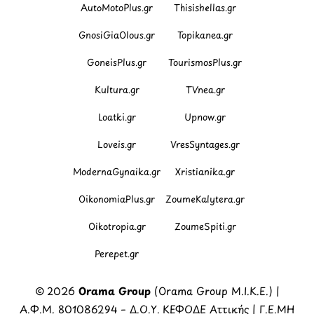
AutoMotoPlus.gr
Thisishellas.gr
GnosiGiaOlous.gr
Topikanea.gr
GoneisPlus.gr
TourismosPlus.gr
Kultura.gr
TVnea.gr
Loatki.gr
Upnow.gr
Loveis.gr
VresSyntages.gr
ModernaGynaika.gr
Xristianika.gr
OikonomiaPlus.gr
ZoumeKalytera.gr
Oikotropia.gr
ZoumeSpiti.gr
Perepet.gr
© 2026
Orama Group
(Orama Group Μ.Ι.Κ.Ε.) |
Α.Φ.Μ. 801086294 – Δ.Ο.Υ. ΚΕΦΟΔΕ Αττικής | Γ.Ε.ΜΗ