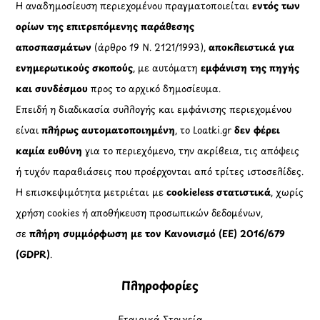
Η αναδημοσίευση περιεχομένου πραγματοποιείται
εντός των
ορίων της επιτρεπόμενης παράθεσης
αποσπασμάτων
(άρθρο 19 Ν. 2121/1993),
αποκλειστικά για
ενημερωτικούς σκοπούς
, με αυτόματη
εμφάνιση της πηγής
και συνδέσμου
προς το αρχικό δημοσίευμα.
Επειδή η διαδικασία συλλογής και εμφάνισης περιεχομένου
είναι
πλήρως αυτοματοποιημένη
, το Loatki.gr
δεν φέρει
καμία ευθύνη
για το περιεχόμενο, την ακρίβεια, τις απόψεις
ή τυχόν παραβιάσεις που προέρχονται από τρίτες ιστοσελίδες.
Η επισκεψιμότητα μετριέται με
cookieless στατιστικά
, χωρίς
χρήση cookies ή αποθήκευση προσωπικών δεδομένων,
σε
πλήρη συμμόρφωση με τον Κανονισμό (ΕΕ) 2016/679
(GDPR)
.
Πληροφορίες
Εταιρικά Στοιχεία