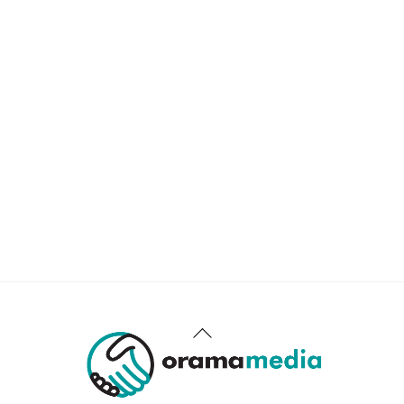
Back
To
Top