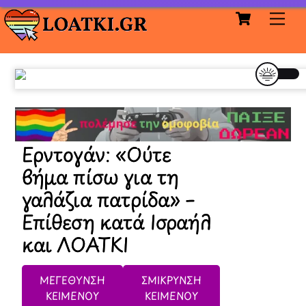
Cart
Skip
Me
to
content
Ερντογάν: «Ούτε
βήμα πίσω για τη
γαλάζια πατρίδα» –
Επίθεση κατά Ισραήλ
και ΛΟΑΤΚΙ
ΜΕΓΕΘΥΝΣΗ
ΣΜΙΚΡΥΝΣΗ
ΚΕΙΜΕΝΟΥ
ΚΕΙΜΕΝΟΥ