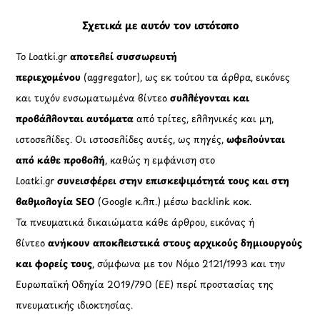
Σχετικά με αυτόν τον ιστότοπο
Το Loatki.gr
αποτελεί συσσωρευτή
περιεχομένου
(aggregator), ως εκ τούτου τα άρθρα, εικόνες
και τυχόν ενσωματωμένα βίντεο
συλλέγονται και
προβάλλονται αυτόματα
από τρίτες, ελληνικές και μη,
ιστοσελίδες. Οι ιστοσελίδες αυτές, ως πηγές,
ωφελούνται
από κάθε προβολή
, καθώς η εμφάνιση στο
Loatki.gr
συνεισφέρει στην επισκεψιμότητά τους και στη
βαθμολογία SEO
(Google κ.λπ.) μέσω backlink κοκ.
Τα πνευματικά δικαιώματα κάθε άρθρου, εικόνας ή
βίντεο
ανήκουν αποκλειστικά στους αρχικούς δημιουργούς
και φορείς τους
, σύμφωνα με τον Νόμο 2121/1993 και την
Ευρωπαϊκή Οδηγία 2019/790 (ΕΕ) περί προστασίας της
πνευματικής ιδιοκτησίας.