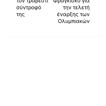
τον τραβεστί
Φραγκίσκο για
σύντροφό
την τελετή
της
έναρξης των
Ολυμπιακών