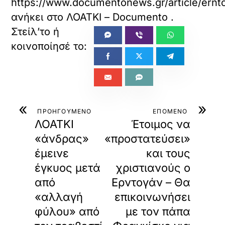
https://www.documentonews.gr/article/erntoga
ανήκει στο
ΛΟΑΤΚΙ – Documento
.
«
»
ΠΡΟΗΓΟΥΜΕΝΟ
ΕΠΟΜΕΝΟ
ΛΟΑΤΚΙ
Έτοιμος να
«άνδρας»
«προστατεύσει»
έμεινε
και τους
έγκυος μετά
χριστιανούς ο
από
Ερντογάν – Θα
«αλλαγή
επικοινωνήσει
φύλου» από
με τον πάπα