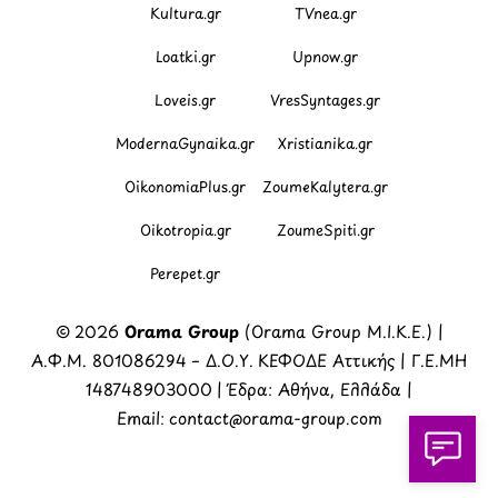
Kultura.gr
TVnea.gr
Loatki.gr
Upnow.gr
Loveis.gr
VresSyntages.gr
ModernaGynaika.gr
Xristianika.gr
OikonomiaPlus.gr
ZoumeKalytera.gr
Oikotropia.gr
ZoumeSpiti.gr
Perepet.gr
© 2026
Orama Group
(Orama Group Μ.Ι.Κ.Ε.) |
Α.Φ.Μ. 801086294 – Δ.Ο.Υ. ΚΕΦΟΔΕ Αττικής | Γ.Ε.ΜΗ
148748903000 | Έδρα: Αθήνα, Ελλάδα |
Email: contact@orama-group.com