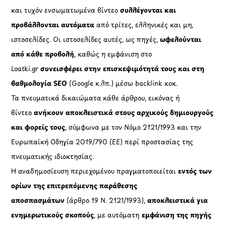
και τυχόν ενσωματωμένα βίντεο
συλλέγονται και
προβάλλονται αυτόματα
από τρίτες, ελληνικές και μη,
ιστοσελίδες. Οι ιστοσελίδες αυτές, ως πηγές,
ωφελούνται
από κάθε προβολή
, καθώς η εμφάνιση στο
Loatki.gr
συνεισφέρει στην επισκεψιμότητά τους και στη
βαθμολογία SEO
(Google κ.λπ.) μέσω backlink κοκ.
Τα πνευματικά δικαιώματα κάθε άρθρου, εικόνας ή
βίντεο
ανήκουν αποκλειστικά στους αρχικούς δημιουργούς
και φορείς τους
, σύμφωνα με τον Νόμο 2121/1993 και την
Ευρωπαϊκή Οδηγία 2019/790 (ΕΕ) περί προστασίας της
πνευματικής ιδιοκτησίας.
Η αναδημοσίευση περιεχομένου πραγματοποιείται
εντός των
ορίων της επιτρεπόμενης παράθεσης
αποσπασμάτων
(άρθρο 19 Ν. 2121/1993),
αποκλειστικά για
ενημερωτικούς σκοπούς
, με αυτόματη
εμφάνιση της πηγής