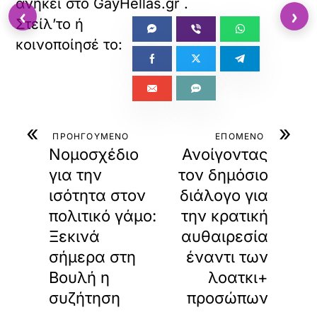
ανήκει στο
GayHellas.gr
.
‹
›
«
»
ΠΡΟΗΓΟΥΜΕΝΟ
ΕΠΟΜΕΝΟ
Νομοσχέδιο
Ανοίγοντας
για την
τον δημόσιο
ισότητα στον
διάλογο για
πολιτικό γάμο:
την κρατική
Ξεκινά
αυθαιρεσία
σήμερα στη
έναντι των
Βουλή η
λοατκι+
συζήτηση
προσώπων