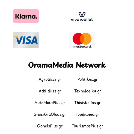
OramaMedia Network
Agrotikes.gr
Politikes.gr
Athlitikes.gr
Texnologika.gr
AutoMotoPlus.gr
Thisishellas.gr
GnosiGiaOlous.gr
Topikanea.gr
GoneisPlus.gr
TourismosPlus.gr