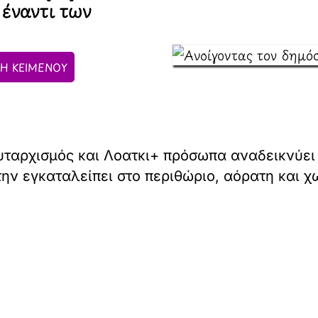
 έναντι των
Η ΚΕΙΜΕΝΟΥ
αυταρχισμός και Λοατκι+ πρόσωπα αναδεικνύε
την εγκαταλείπει στο περιθώριο, αόρατη και χ