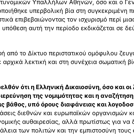
Αστυνομικών Υπαλλήλων Αθηνών, όσο και ο Γε
ποιήθηκε υπερβολική βία στη συγκεκριμένη π
στικά επιβεβαιώνοντας τον ισχυρισμό περί μι
η υπόθεση αυτή την περίοδο εκδικάζεται σε δ
φή από το Δίκτυο περιστατικού ομόφυλου ζευγ
 αρχικά λεκτική και στη συνέχεια σωματική 
λθόν ότι η Ελληνική Δικαιοσύνη, όσο και οι 
 διερεύνηση της νομιμότητας και η αναζήτησ
ς βάθος, υπό όρους διαφάνειας και λογοδοσ
ιάσεις διεθνών και ευρωπαϊκών οργανισμών κα
ομικής αυθαιρεσίας, αλλά πρωτίστως για να δ
άλεια των πολιτών και την εμπιστοσύνη τους 