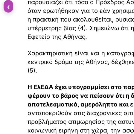
παρουσιάζει ότι τόσο ο Πρόεδρος 
‹
όταν ερωτήθηκαν για το εάν χρησιμο
η πρακτική που ακολουθείται, ουσια
υπέρμετρης βίας (4). Σημειώνω ότι 
Εφετείο της Αθήνας.
Χαρακτηριστική είναι και η καταγρα
κεντρικό δρόμο της Αθήνας, δέχθηκε
(5).
Η ΕλΕΔΑ έχει υπογραμμίσει στο παρε
φέρουν το βάρος να πείσουν ότι η
αποτελεσματικά, αμερόληπτα και ει
ανταποκριθούν στις διαχρονικές αιτ
προβλήματος ατιμωρησίας της αστυν
κοινωνική ειρήνη στη χώρα, την ασφ