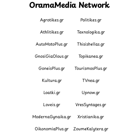
OramaMedia Network
Agrotikes.gr
Politikes.gr
Athlitikes.gr
Texnologika.gr
AutoMotoPlus.gr
Thisishellas.gr
GnosiGiaOlous.gr
Topikanea.gr
GoneisPlus.gr
TourismosPlus.gr
Kultura.gr
TVnea.gr
Loatki.gr
Upnow.gr
Loveis.gr
VresSyntages.gr
ModernaGynaika.gr
Xristianika.gr
OikonomiaPlus.gr
ZoumeKalytera.gr