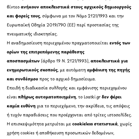
βίντεο
ανήκουν αποκλειστικά στους αρχικούς δημιουργούς
και φορείς τους
, σύμφωνα με τον Νόμο 2121/1993 και την
Ευρωπαϊκή Οδηγία 2019/790 (ΕΕ) περί προστασίας της
πνευματικής ιδιοκτησίας.
Η αναδημοσίευση περιεχομένου πραγματοποιείται
εντός των
ορίων της επιτρεπόμενης παράθεσης
αποσπασμάτων
(άρθρο 19 Ν. 2121/1993),
αποκλειστικά για
ενημερωτικούς σκοπούς
, με αυτόματη
εμφάνιση της πηγής
και συνδέσμου
προς το αρχικό δημοσίευμα.
Επειδή η διαδικασία συλλογής και εμφάνισης περιεχομένου
είναι
πλήρως αυτοματοποιημένη
, το Loatki.gr
δεν φέρει
καμία ευθύνη
για το περιεχόμενο, την ακρίβεια, τις απόψεις
ή τυχόν παραβιάσεις που προέρχονται από τρίτες ιστοσελίδες.
Η επισκεψιμότητα μετριέται με
cookieless στατιστικά
, χωρίς
χρήση cookies ή αποθήκευση προσωπικών δεδομένων,