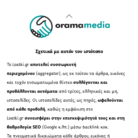
Back
To
Top
Σχετικά με αυτόν τον ιστότοπο
Το Loatki.gr
αποτελεί συσσωρευτή
περιεχομένου
(aggregator), ως εκ τούτου τα άρθρα, εικόνες
και τυχόν ενσωματωμένα βίντεο
συλλέγονται και
προβάλλονται αυτόματα
από τρίτες, ελληνικές και μη,
ιστοσελίδες. Οι ιστοσελίδες αυτές, ως πηγές,
ωφελούνται
από κάθε προβολή
, καθώς η εμφάνιση στο
Loatki.gr
συνεισφέρει στην επισκεψιμότητά τους και στη
βαθμολογία SEO
(Google κ.λπ.) μέσω backlink κοκ.
Τα πνευματικά δικαιώματα κάθε άρθρου, εικόνας ή