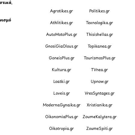
ιστικά
,
Agrotikes.gr
Politikes.gr
νισμό
Athlitikes.gr
Texnologika.gr
AutoMotoPlus.gr
Thisishellas.gr
GnosiGiaOlous.gr
Topikanea.gr
GoneisPlus.gr
TourismosPlus.gr
Kultura.gr
TVnea.gr
Loatki.gr
Upnow.gr
Loveis.gr
VresSyntages.gr
ModernaGynaika.gr
Xristianika.gr
OikonomiaPlus.gr
ZoumeKalytera.gr
Oikotropia.gr
ZoumeSpiti.gr