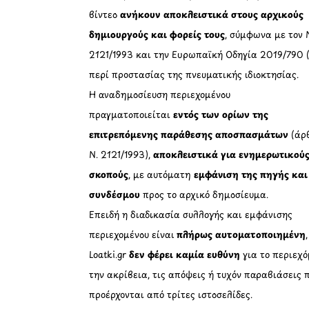
βίντεο
ανήκουν αποκλειστικά στους αρχικούς
δημιουργούς και φορείς τους
, σύμφωνα με τον 
2121/1993 και την Ευρωπαϊκή Οδηγία 2019/790 
περί προστασίας της πνευματικής ιδιοκτησίας.
Η αναδημοσίευση περιεχομένου
πραγματοποιείται
εντός των ορίων της
επιτρεπόμενης παράθεσης αποσπασμάτων
(άρθ
Ν. 2121/1993),
αποκλειστικά για ενημερωτικού
σκοπούς
, με αυτόματη
εμφάνιση της πηγής και
συνδέσμου
προς το αρχικό δημοσίευμα.
Επειδή η διαδικασία συλλογής και εμφάνισης
περιεχομένου είναι
πλήρως αυτοματοποιημένη
Loatki.gr
δεν φέρει καμία ευθύνη
για το περιεχό
την ακρίβεια, τις απόψεις ή τυχόν παραβιάσεις 
προέρχονται από τρίτες ιστοσελίδες.