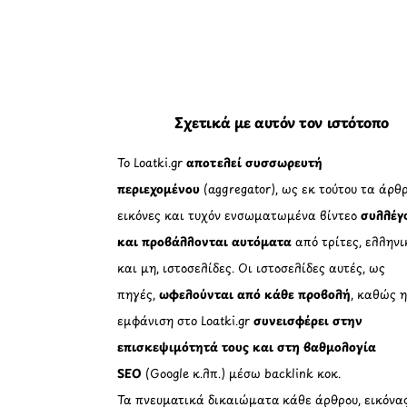
Σχετικά με αυτόν τον ιστότοπο
Το Loatki.gr
αποτελεί συσσωρευτή
περιεχομένου
(aggregator), ως εκ τούτου τα άρθρ
εικόνες και τυχόν ενσωματωμένα βίντεο
συλλέγ
και προβάλλονται αυτόματα
από τρίτες, ελληνι
και μη, ιστοσελίδες. Οι ιστοσελίδες αυτές, ως
πηγές,
ωφελούνται από κάθε προβολή
, καθώς 
εμφάνιση στο Loatki.gr
συνεισφέρει στην
επισκεψιμότητά τους και στη βαθμολογία
SEO
(Google κ.λπ.) μέσω backlink κοκ.
Τα πνευματικά δικαιώματα κάθε άρθρου, εικόνα