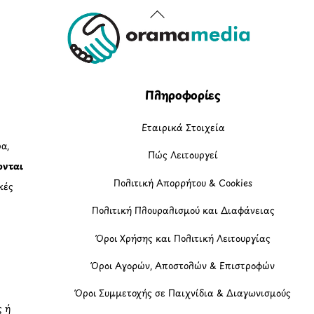
Back
To
Top
Πληροφορίες
Εταιρικά Στοιχεία
α,
Πώς Λειτουργεί
ονται
Πολιτική Απορρήτου & Cookies
κές
Πολιτική Πλουραλισμού και Διαφάνειας
η
Όροι Χρήσης και Πολιτική Λειτουργίας
Όροι Αγορών, Αποστολών & Επιστροφών
Όροι Συμμετοχής σε Παιχνίδια & Διαγωνισμούς
ς ή