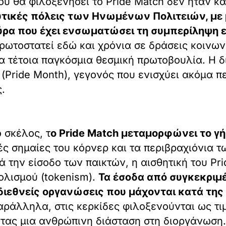
ου θα φιλοξενήσει το Pride Match δεν ήταν κ
υτικές πόλεις των Ηνωμένων Πολιτειών, με 
ούρα που έχει ενσωματώσει τη συμπερίληψη 
πρωτοστατεί εδώ και χρόνια σε δράσεις κοινω
μια τέτοια παγκόσμια θεσμική πρωτοβουλία. Η 
Pride Month), γεγονός που ενισχύει ακόμα π
.
 σκέλος, τ
ο Pride Match μεταμορφώνει το γ
κές σημαίες του κόρνερ και τα περιβραχιόνια 
ά την είσοδο των παικτών, η αισθητική του Pr
ολισμού (tokenism).
Τα έσοδα από συγκεκριμ
 διεθνείς οργανώσεις που μάχονται κατά της
αράλληλα, στις κερκίδες φιλοξενούνται ως τ
τας μια ανθρώπινη διάσταση στη διοργάνωση.