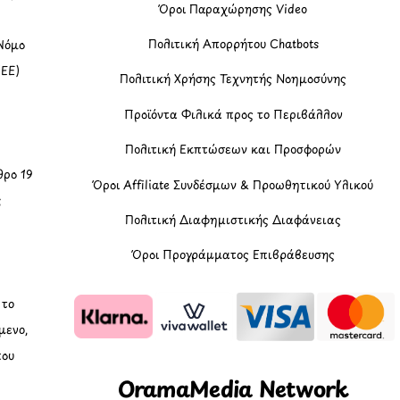
Όροι Παραχώρησης Video
Πολιτική Απορρήτου Chatbots
Νόμο
(ΕΕ)
Πολιτική Χρήσης Τεχνητής Νοημοσύνης
Προϊόντα Φιλικά προς το Περιβάλλον
Πολιτική Εκπτώσεων και Προσφορών
ρο 19
Όροι Affiliate Συνδέσμων & Προωθητικού Υλικού
ς
Πολιτική Διαφημιστικής Διαφάνειας
Όροι Προγράμματος Επιβράβευσης
, το
μενο,
που
OramaMedia Network