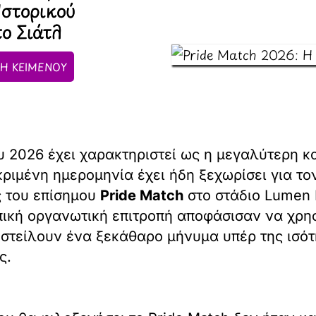
Ιστορικού
ο Σιάτλ
Η ΚΕΙΜΕΝΟΥ
2026 έχει χαρακτηριστεί ως η μεγαλύτερη κα
κριμένη ημερομηνία έχει ήδη ξεχωρίσει για το
ς του επίσημου
Pride Match
στο στάδιο Lumen F
τοπική οργανωτική επιτροπή αποφάσισαν να χρ
στείλουν ένα ξεκάθαρο μήνυμα υπέρ της ισότη
ς.