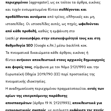
περιεχομένου
(aggregator), ως εκ τούτου τα άρθρα, εικόνες
και τυχόν ενσωματωμένα βίντεο
συλλέγονται και
προβάλλονται αυτόματα
από τρίτες, ελληνικές και μη,
ιστοσελίδες. Οι ιστοσελίδες αυτές, ως πηγές,
ωφελούνται
από κάθε προβολή
, καθώς η εμφάνιση στο
Loatki.gr
συνεισφέρει στην επισκεψιμότητά τους και στη
βαθμολογία SEO
(Google κ.λπ.) μέσω backlink κοκ.
Τα πνευματικά δικαιώματα κάθε άρθρου, εικόνας ή
βίντεο
ανήκουν αποκλειστικά στους αρχικούς δημιουργούς
και φορείς τους
, σύμφωνα με τον Νόμο 2121/1993 και την
Ευρωπαϊκή Οδηγία 2019/790 (ΕΕ) περί προστασίας της
πνευματικής ιδιοκτησίας.
Η αναδημοσίευση περιεχομένου πραγματοποιείται
εντός των
ορίων της επιτρεπόμενης παράθεσης
αποσπασμάτων
(άρθρο 19 Ν. 2121/1993),
αποκλειστικά για
ενημερωτικούς σκοπούς
, με αυτόματη
εμφάνιση της πηγής