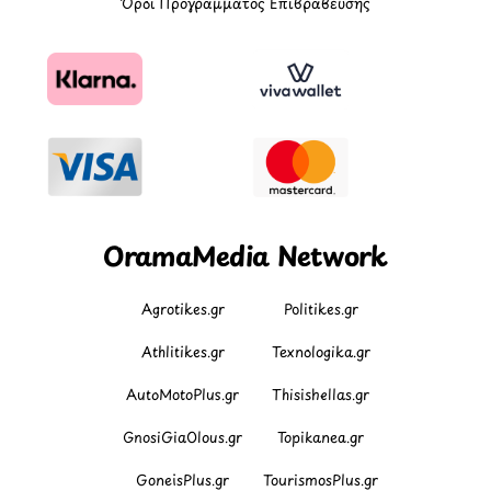
Όροι Προγράμματος Επιβράβευσης
OramaMedia Network
Agrotikes.gr
Politikes.gr
Athlitikes.gr
Texnologika.gr
AutoMotoPlus.gr
Thisishellas.gr
GnosiGiaOlous.gr
Topikanea.gr
GoneisPlus.gr
TourismosPlus.gr