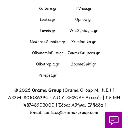
Kultura.gr
TVnea.gr
Loatki.gr
Upnow.gr
Loveis.gr
VresSyntages.gr
ModernaGynaika.gr
Xristianika.gr
OikonomiaPlus.gr
ZoumeKalytera.gr
Oikotropia.gr
ZoumeSpiti.gr
Perepet.gr
© 2026
Orama Group
(Orama Group Μ.Ι.Κ.Ε.) |
Α.Φ.Μ. 801086294 – Δ.Ο.Υ. ΚΕΦΟΔΕ Αττικής | Γ.Ε.ΜΗ
148748903000 | Έδρα: Αθήνα, Ελλάδα |
Email: contact@orama-group.com