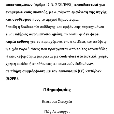
αποσπασμάτων
(άρθρο 19 Ν. 2121/1993),
αποκλειστικά για
ενημερωτικούς σκοπούς
, με αυτόματη
εμφάνιση της πηγής
και συνδέσμου
προς το αρχικό δημοσίευμα.
Επειδή η διαδικασία συλλογής και εμφάνισης περιεχομένου
είναι
πλήρως αυτοματοποιημένη
, το Loatki.gr
δεν φέρει
καμία ευθύνη
για το περιεχόμενο, την ακρίβεια, τις απόψεις
ή τυχόν παραβιάσεις που προέρχονται από τρίτες ιστοσελίδες.
Η επισκεψιμότητα μετριέται με
cookieless στατιστικά
, χωρίς
χρήση cookies ή αποθήκευση προσωπικών δεδομένων,
σε
πλήρη συμμόρφωση με τον Κανονισμό (ΕΕ) 2016/679
(GDPR)
.
Πληροφορίες
Εταιρικά Στοιχεία
Πώς Λειτουργεί