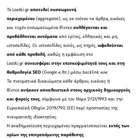
Το Loatki.gr
αποτελεί συσσωρευτή
περιεχομένου
(aggregator), ως εκ τούτου τα άρθρα, εικόνες
και τυχόν ενσωματωμένα βίντεο
συλλέγονται και
προβάλλονται αυτόματα
από τρίτες, ελληνικές και μη,
ιστοσελίδες. Οι ιστοσελίδες αυτές, ως πηγές,
ωφελούνται
από κάθε προβολή
, καθώς η εμφάνιση στο
Loatki.gr
συνεισφέρει στην επισκεψιμότητά τους και στη
βαθμολογία SEO
(Google κ.λπ.) μέσω backlink κοκ.
Τα πνευματικά δικαιώματα κάθε άρθρου, εικόνας ή
βίντεο
ανήκουν αποκλειστικά στους αρχικούς δημιουργούς
και φορείς τους
, σύμφωνα με τον Νόμο 2121/1993 και την
Ευρωπαϊκή Οδηγία 2019/790 (ΕΕ) περί προστασίας της
πνευματικής ιδιοκτησίας.
Η αναδημοσίευση περιεχομένου πραγματοποιείται
εντός των
ορίων της επιτρεπόμενης παράθεσης