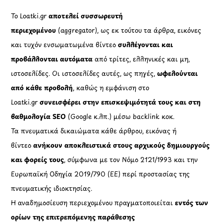
Το Loatki.gr
αποτελεί συσσωρευτή
περιεχομένου
(aggregator), ως εκ τούτου τα άρθρα, εικόνες
και τυχόν ενσωματωμένα βίντεο
συλλέγονται και
προβάλλονται αυτόματα
από τρίτες, ελληνικές και μη,
ιστοσελίδες. Οι ιστοσελίδες αυτές, ως πηγές,
ωφελούνται
από κάθε προβολή
, καθώς η εμφάνιση στο
Loatki.gr
συνεισφέρει στην επισκεψιμότητά τους και στη
βαθμολογία SEO
(Google κ.λπ.) μέσω backlink κοκ.
Τα πνευματικά δικαιώματα κάθε άρθρου, εικόνας ή
βίντεο
ανήκουν αποκλειστικά στους αρχικούς δημιουργούς
και φορείς τους
, σύμφωνα με τον Νόμο 2121/1993 και την
Ευρωπαϊκή Οδηγία 2019/790 (ΕΕ) περί προστασίας της
πνευματικής ιδιοκτησίας.
Η αναδημοσίευση περιεχομένου πραγματοποιείται
εντός των
ορίων της επιτρεπόμενης παράθεσης