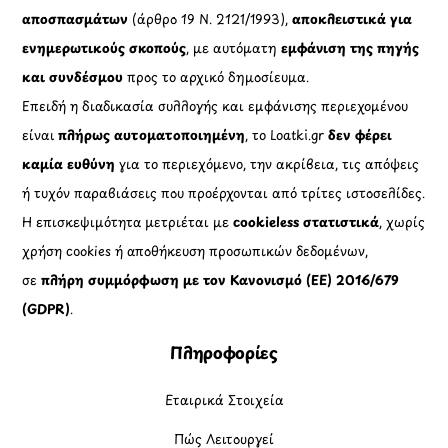
αποσπασμάτων
(άρθρο 19 Ν. 2121/1993),
αποκλειστικά για
ενημερωτικούς σκοπούς
, με αυτόματη
εμφάνιση της πηγής
και συνδέσμου
προς το αρχικό δημοσίευμα.
Επειδή η διαδικασία συλλογής και εμφάνισης περιεχομένου
είναι
πλήρως αυτοματοποιημένη
, το Loatki.gr
δεν φέρει
καμία ευθύνη
για το περιεχόμενο, την ακρίβεια, τις απόψεις
ή τυχόν παραβιάσεις που προέρχονται από τρίτες ιστοσελίδες.
Η επισκεψιμότητα μετριέται με
cookieless στατιστικά
, χωρίς
χρήση cookies ή αποθήκευση προσωπικών δεδομένων,
σε
πλήρη συμμόρφωση με τον Κανονισμό (ΕΕ) 2016/679
(GDPR)
.
Πληροφορίες
Εταιρικά Στοιχεία
Πώς Λειτουργεί