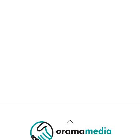
Back
To
Top