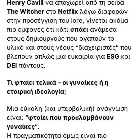
Henry Cavill
να αποχωρεί από τη σειρά
The Witcher
στο
Netflix
λόγω διαφορών
στην προσέγγιση του lore, γίνεται ακόμα
πιο εμφανές ότι κάτι
σπάει
ανάμεσα
στους δημιουργούς που αγαπούν το
υλικό και στους νέους “διαχειριστές” που
βλέπουν απλώς μια ευκαιρία για
ESG
και
DEI
πόντους.
Τι φταίει τελικά – οι γυναίκες ή η
εταιρική ιδεολογία;
Μια εύκολη (και υπερβολική) ανάγνωση
είναι:
“φταίει που προσλαμβάνουν
γυναίκες”
.
Η πραγματικότητα όμως είναι πιο