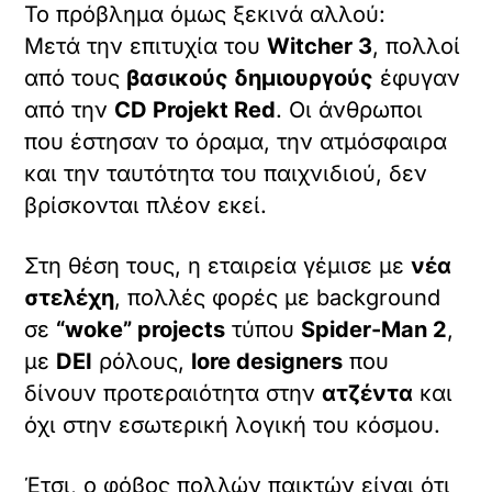
Το πρόβλημα όμως ξεκινά αλλού:
Μετά την επιτυχία του
Witcher 3
, πολλοί
από τους
βασικούς δημιουργούς
έφυγαν
από την
CD Projekt Red
. Οι άνθρωποι
που έστησαν το όραμα, την ατμόσφαιρα
και την ταυτότητα του παιχνιδιού, δεν
βρίσκονται πλέον εκεί.
Στη θέση τους, η εταιρεία γέμισε με
νέα
στελέχη
, πολλές φορές με background
σε
“woke” projects
τύπου
Spider-Man 2
,
με
DEI
ρόλους,
lore designers
που
δίνουν προτεραιότητα στην
ατζέντα
και
όχι στην εσωτερική λογική του κόσμου.
Έτσι, ο φόβος πολλών παικτών είναι ότι