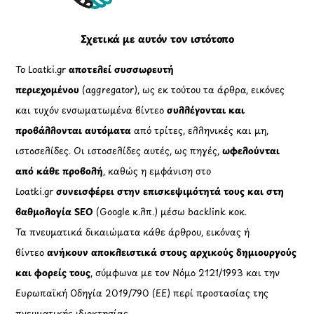
Σχετικά με αυτόν τον ιστότοπο
Το Loatki.gr
αποτελεί συσσωρευτή
περιεχομένου
(aggregator), ως εκ τούτου τα άρθρα, εικόνες
και τυχόν ενσωματωμένα βίντεο
συλλέγονται και
προβάλλονται αυτόματα
από τρίτες, ελληνικές και μη,
ιστοσελίδες. Οι ιστοσελίδες αυτές, ως πηγές,
ωφελούνται
από κάθε προβολή
, καθώς η εμφάνιση στο
Loatki.gr
συνεισφέρει στην επισκεψιμότητά τους και στη
βαθμολογία SEO
(Google κ.λπ.) μέσω backlink κοκ.
Τα πνευματικά δικαιώματα κάθε άρθρου, εικόνας ή
βίντεο
ανήκουν αποκλειστικά στους αρχικούς δημιουργούς
και φορείς τους
, σύμφωνα με τον Νόμο 2121/1993 και την
Ευρωπαϊκή Οδηγία 2019/790 (ΕΕ) περί προστασίας της
πνευματικής ιδιοκτησίας.