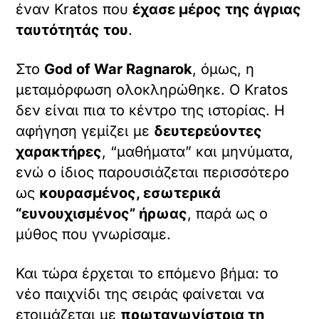
έναν Kratos που
έχασε μέρος της άγριας
ταυτότητάς του
.
Στο
God of War Ragnarok
, όμως, η
μεταμόρφωση ολοκληρώθηκε. Ο Kratos
δεν είναι πια το κέντρο της ιστορίας. Η
αφήγηση γεμίζει με
δευτερεύοντες
χαρακτήρες
, “μαθήματα” και μηνύματα,
ενώ ο ίδιος παρουσιάζεται περισσότερο
ως
κουρασμένος, εσωτερικά
“ευνουχισμένος” ήρωας
, παρά ως ο
μύθος που γνωρίσαμε.
Και τώρα έρχεται το επόμενο βήμα: το
νέο παιχνίδι της σειράς φαίνεται να
ετοιμάζεται με
πρωταγωνίστρια τη