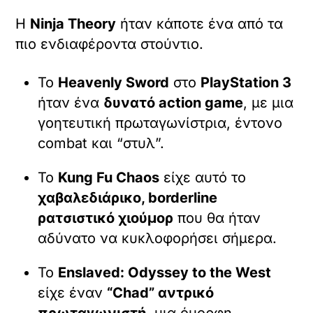
Η
Ninja Theory
ήταν κάποτε ένα από τα
πιο ενδιαφέροντα στούντιο.
Το
Heavenly Sword
στο
PlayStation 3
ήταν ένα
δυνατό action game
, με μια
γοητευτική πρωταγωνίστρια, έντονο
combat και “στυλ”.
Το
Kung Fu Chaos
είχε αυτό το
χαβαλεδιάρικο, borderline
ρατσιστικό χιούμορ
που θα ήταν
αδύνατο να κυκλοφορήσει σήμερα.
Το
Enslaved: Odyssey to the West
είχε έναν
“Chad” αντρικό