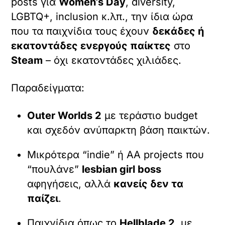
posts για
Women’s Day
, diversity,
LGBTQ+, inclusion κ.λπ., την ίδια ώρα
που τα παιχνίδια τους έχουν
δεκάδες ή
εκατοντάδες ενεργούς παίκτες
στο
Steam
– όχι εκατοντάδες χιλιάδες.
Παραδείγματα:
Outer Worlds 2
με τεράστιο budget
και σχεδόν ανύπαρκτη βάση παικτών.
Μικρότερα “indie” ή AA projects που
“πουλάνε”
lesbian girl boss
αφηγήσεις, αλλά
κανείς δεν τα
παίζει
.
Παιχνίδια όπως το
Hellblade 2
, με