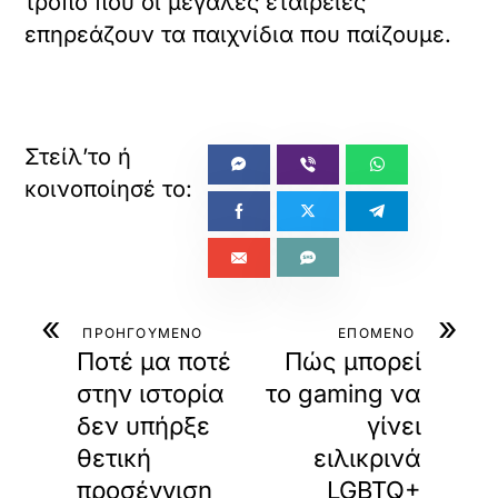
τρόπο που οι μεγάλες εταιρείες
επηρεάζουν τα παιχνίδια που παίζουμε.
«
»
ΠΡΟΗΓΟΥΜΕΝΟ
ΕΠΟΜΕΝΟ
Ποτέ μα ποτέ
Πώς μπορεί
στην ιστορία
το gaming να
δεν υπήρξε
γίνει
θετική
ειλικρινά
προσέγγιση
LGBTQ+