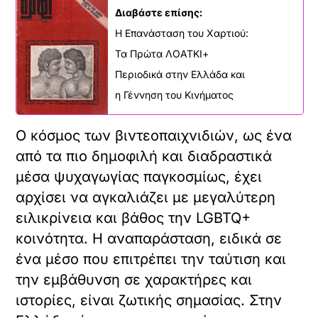
Διαβάστε επίσης:
Η Επανάσταση του Χαρτιού:
Τα Πρώτα ΛΟΑΤΚΙ+
Περιοδικά στην Ελλάδα και
η Γέννηση του Κινήματος
Ο κόσμος των βιντεοπαιχνιδιών, ως ένα
από τα πιο δημοφιλή και διαδραστικά
μέσα ψυχαγωγίας παγκοσμίως, έχει
αρχίσει να αγκαλιάζει με μεγαλύτερη
ειλικρίνεια και βάθος την LGBTQ+
κοινότητα. Η αναπαράσταση, ειδικά σε
ένα μέσο που επιτρέπει την ταύτιση και
την εμβάθυνση σε χαρακτήρες και
ιστορίες, είναι ζωτικής σημασίας. Στην