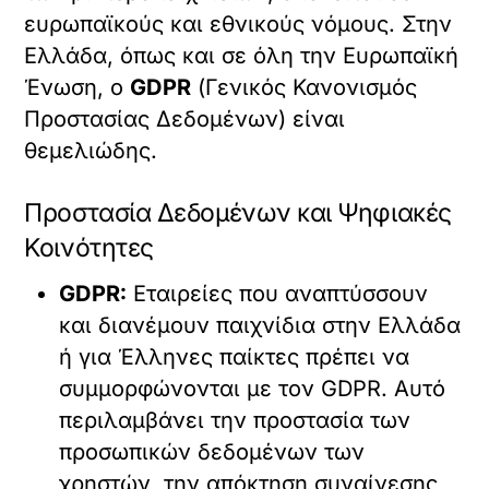
ευρωπαϊκούς και εθνικούς νόμους. Στην
Ελλάδα, όπως και σε όλη την Ευρωπαϊκή
Ένωση, ο
GDPR
(Γενικός Κανονισμός
Προστασίας Δεδομένων) είναι
θεμελιώδης.
Προστασία Δεδομένων και Ψηφιακές
Κοινότητες
GDPR:
Εταιρείες που αναπτύσσουν
και διανέμουν παιχνίδια στην Ελλάδα
ή για Έλληνες παίκτες πρέπει να
συμμορφώνονται με τον GDPR. Αυτό
περιλαμβάνει την προστασία των
προσωπικών δεδομένων των
χρηστών, την απόκτηση συναίνεσης