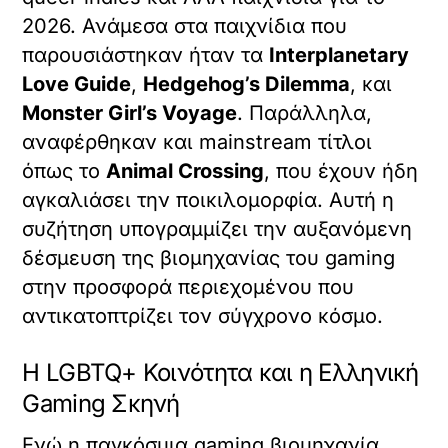
2026. Ανάμεσα στα παιχνίδια που
παρουσιάστηκαν ήταν τα
Interplanetary
Love Guide
,
Hedgehog’s Dilemma
, και
Monster Girl’s Voyage
. Παράλληλα,
αναφέρθηκαν και mainstream τίτλοι
όπως το
Animal Crossing
, που έχουν ήδη
αγκαλιάσει την ποικιλομορφία. Αυτή η
συζήτηση υπογραμμίζει την αυξανόμενη
δέσμευση της βιομηχανίας του gaming
στην προσφορά περιεχομένου που
αντικατοπτρίζει τον σύγχρονο κόσμο.
Η LGBTQ+ Κοινότητα και η Ελληνική
Gaming Σκηνή
Ενώ η παγκόσμια gaming βιομηχανία