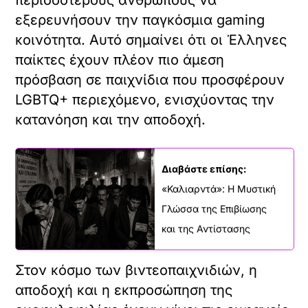
εξερευνήσουν την παγκόσμια gaming
κοινότητα. Αυτό σημαίνει ότι οι Έλληνες
παίκτες έχουν πλέον πιο άμεση
πρόσβαση σε παιχνίδια που προσφέρουν
LGBTQ+ περιεχόμενο, ενισχύοντας την
κατανόηση και την αποδοχή.
Διαβάστε επίσης:
«Καλιαρντά»: Η Μυστική
Γλώσσα της Επιβίωσης
και της Αντίστασης
Στον κόσμο των βιντεοπαιχνιδιών, η
αποδοχή και η εκπροσώπηση της