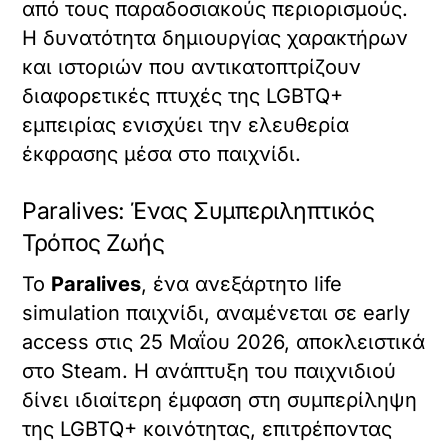
από τους παραδοσιακούς περιορισμούς.
Η δυνατότητα δημιουργίας χαρακτήρων
και ιστοριών που αντικατοπτρίζουν
διαφορετικές πτυχές της LGBTQ+
εμπειρίας ενισχύει την ελευθερία
έκφρασης μέσα στο παιχνίδι.
Paralives: Ένας Συμπεριληπτικός
Τρόπος Ζωής
Το
Paralives
, ένα ανεξάρτητο life
simulation παιχνίδι, αναμένεται σε early
access στις 25 Μαΐου 2026, αποκλειστικά
στο Steam. Η ανάπτυξη του παιχνιδιού
δίνει ιδιαίτερη έμφαση στη συμπερίληψη
της LGBTQ+ κοινότητας, επιτρέποντας