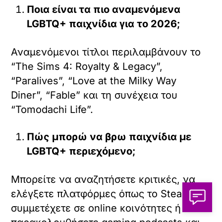
Ποια είναι τα πιο αναμενόμενα
LGBTQ+ παιχνίδια για το 2026;
Αναμενόμενοι τίτλοι περιλαμβάνουν το
“The Sims 4: Royalty & Legacy”,
“Paralives”, “Love at the Milky Way
Diner”, “Fable” και τη συνέχεια του
“Tomodachi Life”.
Πώς μπορώ να βρω παιχνίδια με
LGBTQ+ περιεχόμενο;
Μπορείτε να αναζητήσετε κριτικές, να
ελέγξετε πλατφόρμες όπως το Steam, να
συμμετέχετε σε online κοινότητες ή να