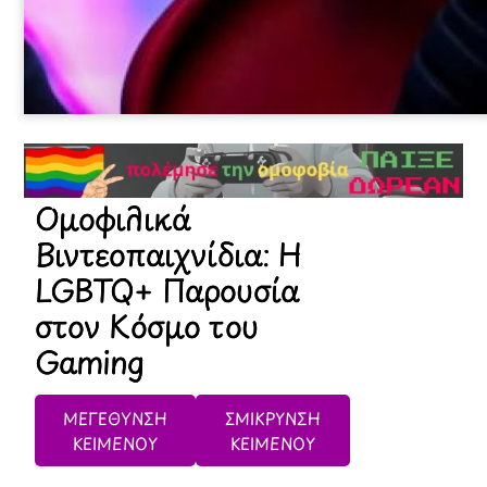
Ομοφιλικά
Βιντεοπαιχνίδια: Η
LGBTQ+ Παρουσία
στον Κόσμο του
Gaming
ΜΕΓΕΘΥΝΣΗ
ΣΜΙΚΡΥΝΣΗ
ΚΕΙΜΕΝΟΥ
ΚΕΙΜΕΝΟΥ