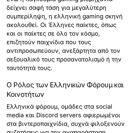
δείχνει σαφή τάση για μεγαλύτερη
συμπερίληψη, η ελληνική gaming σκηνή
ακολουθεί. Οι Έλληνες παίκτες, όπως
και οι παίκτες σε όλο τον κόσμο,
επιζητούν παιχνίδια που τους
αντιπροσωπεύουν, ανεξάρτητα από τον
σεξουαλικό τους προσανατολισμό ή την
ταυτότητά τους.
Ο Ρόλος των Ελληνικών Φόρουμ και
Κοινοτήτων
Ελληνικά φόρουμ, ομάδες στα social
media και Discord servers αφιερωμένοι
στα βιντεροπαιχνίδια, συχνά φιλοξενούν
συζητήσεις για την αναπαράσταση,