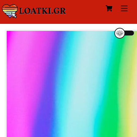
Cart
Skip
Me
to
content