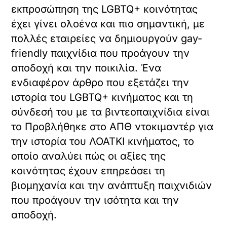
εκπροσώπηση της LGBTQ+ κοινότητας
έχει γίνει ολοένα και πιο σημαντική, με
πολλές εταιρείες να δημιουργούν gay-
friendly παιχνίδια που προάγουν την
αποδοχή και την ποικιλία. Ένα
ενδιαφέρον άρθρο που εξετάζει την
ιστορία του LGBTQ+ κινήματος και τη
σύνδεσή του με τα βιντεοπαιχνίδια είναι
το
Προβλήθηκε στο ΑΠΘ ντοκιμαντέρ για
την ιστορία του ΛΟΑΤΚΙ κινήματος
, το
οποίο αναλύει πώς οι αξίες της
κοινότητας έχουν επηρεάσει τη
βιομηχανία και την ανάπτυξη παιχνιδιών
που προάγουν την ισότητα και την
αποδοχή.