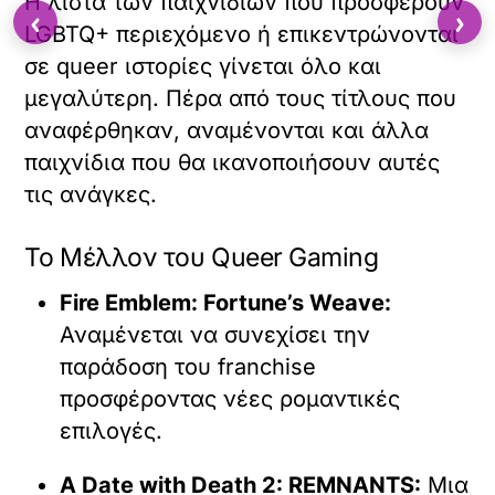
Η λίστα των παιχνιδιών που προσφέρουν
‹
›
LGBTQ+ περιεχόμενο ή επικεντρώνονται
σε queer ιστορίες γίνεται όλο και
μεγαλύτερη. Πέρα από τους τίτλους που
αναφέρθηκαν, αναμένονται και άλλα
παιχνίδια που θα ικανοποιήσουν αυτές
τις ανάγκες.
Το Μέλλον του Queer Gaming
Fire Emblem: Fortune’s Weave:
Αναμένεται να συνεχίσει την
παράδοση του franchise
προσφέροντας νέες ρομαντικές
επιλογές.
A Date with Death 2: REMNANTS:
Μια