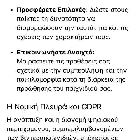
Προσφέρετε Επιλογές:
Δώστε στους
παίκτες τη δυνατότητα να
διαμορφώσουν την ταυτότητα και τις
σχέσεις των χαρακτήρων τους.
Επικοινωνήστε Ανοιχτά:
Μοιραστείτε τις προθέσεις σας
σχετικά με την συμπερίληψη και την
ποικιλομορφία κατά τη διάρκεια της
προώθησης του παιχνιδιού σας.
Η Νομική Πλευρά και GDPR
Η ανάπτυξη και η διανομή ψηφιακού
περιεχομένου, συμπεριλαμβανομένων
των βιντεροπαιχνιδιών, υπόκειται σε