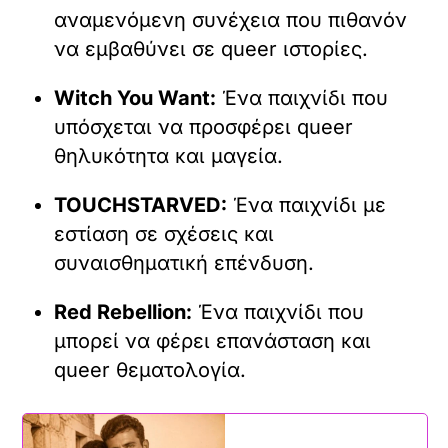
αναμενόμενη συνέχεια που πιθανόν
να εμβαθύνει σε queer ιστορίες.
Witch You Want:
Ένα παιχνίδι που
υπόσχεται να προσφέρει queer
θηλυκότητα και μαγεία.
TOUCHSTARVED:
Ένα παιχνίδι με
εστίαση σε σχέσεις και
συναισθηματική επένδυση.
Red Rebellion:
Ένα παιχνίδι που
μπορεί να φέρει επανάσταση και
queer θεματολογία.