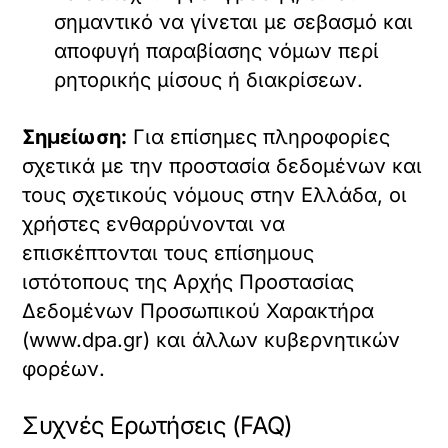
σημαντικό να γίνεται με σεβασμό και
αποφυγή παραβίασης νόμων περί
ρητορικής μίσους ή διακρίσεων.
Σημείωση:
Για επίσημες πληροφορίες
σχετικά με την προστασία δεδομένων και
τους σχετικούς νόμους στην Ελλάδα, οι
χρήστες ενθαρρύνονται να
επισκέπτονται τους επίσημους
ιστότοπους της Αρχής Προστασίας
Δεδομένων Προσωπικού Χαρακτήρα
(www.dpa.gr) και άλλων κυβερνητικών
φορέων.
Συχνές Ερωτήσεις (FAQ)