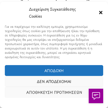
Αντιθέτως, η ποιότητα της ανατροφής, το
Διαχείριση Συγκατάθεσης
περιβάλλον σταθερότητας, η υποστήριξη
Cookies
και η αγάπη αποτελούν τους
καθοριστικούς παράγοντες για την
Για να παρέχουμε την καλύτερη εμπειρία, χρησιμοποιούμε
τεχνολογίες όπως cookies για την αποθήκευση ή/και την πρόσβαση
ευημερία των παιδιών.
σε πληροφορίες συσκευών. Η συγκατάθεση για τις εν λόγω
τεχνολογίες θα μας επιτρέψει να επεξεργαστούμε δεδομένα
προσωπικού χαρακτήρα, όπως συμπεριφορά περιήγησης ή μοναδικά
Συμπέρασμα Επιστημονικής
αναγνωριστικά σε αυτόν τον ιστότοπο. Η μη συγκατάθεση ή η
ανάκληση της συγκατάθεσης, μπορεί να επηρεάσει αρνητικά
Προσέγγισης
ορισμένες λειτουργίες και δυνατότητες.
Η επιστημονική κοινότητα συμφωνεί ότι η
ΑΠΟΔΟΧΗ
σεξουαλική ταυτότητα των γονέων δεν
επηρεάζει αρνητικά την ανάπτυξη και
ΔΕΝ ΑΠΟΔΕΧΟΜΑΙ
την ευημερία των παιδιών. Η νομοθεσία
ΑΠΟΘΗΚΕΥΣΗ ΠΡΟΤΙΜΗΣΕΩΝ
που αποκλείει τους LGBTQ γονείς από το
να υιοθετήσουν ή να χρησιμοποιήσουν
IVF δεν έχει καμία βάση στην επιστήμη