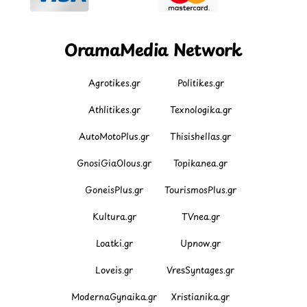
OramaMedia Network
Agrotikes.gr
Politikes.gr
Athlitikes.gr
Texnologika.gr
AutoMotoPlus.gr
Thisishellas.gr
GnosiGiaOlous.gr
Topikanea.gr
GoneisPlus.gr
TourismosPlus.gr
Kultura.gr
TVnea.gr
Loatki.gr
Upnow.gr
Loveis.gr
VresSyntages.gr
ModernaGynaika.gr
Xristianika.gr