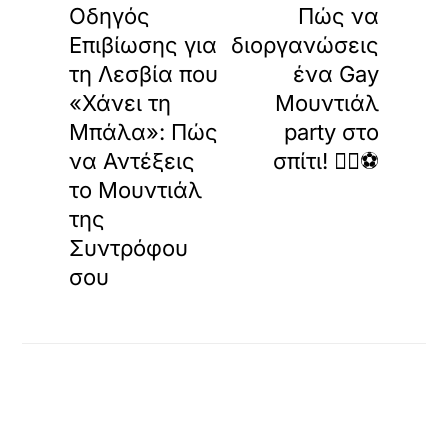
Οδηγός
Πώς να
Επιβίωσης για
διοργανώσεις
τη Λεσβία που
ένα Gay
«Χάνει τη
Μουντιάλ
Μπάλα»: Πώς
party στο
να Αντέξεις
σπίτι! 🏳️‍🌈⚽
το Μουντιάλ
της
Συντρόφου
σου