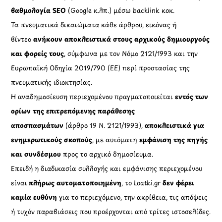
βαθμολογία SEO
(Google κ.λπ.) μέσω backlink κοκ.
Τα πνευματικά δικαιώματα κάθε άρθρου, εικόνας ή
βίντεο
ανήκουν αποκλειστικά στους αρχικούς δημιουργούς
και φορείς τους
, σύμφωνα με τον Νόμο 2121/1993 και την
Ευρωπαϊκή Οδηγία 2019/790 (ΕΕ) περί προστασίας της
πνευματικής ιδιοκτησίας.
Η αναδημοσίευση περιεχομένου πραγματοποιείται
εντός των
ορίων της επιτρεπόμενης παράθεσης
αποσπασμάτων
(άρθρο 19 Ν. 2121/1993),
αποκλειστικά για
ενημερωτικούς σκοπούς
, με αυτόματη
εμφάνιση της πηγής
και συνδέσμου
προς το αρχικό δημοσίευμα.
Επειδή η διαδικασία συλλογής και εμφάνισης περιεχομένου
είναι
πλήρως αυτοματοποιημένη
, το Loatki.gr
δεν φέρει
καμία ευθύνη
για το περιεχόμενο, την ακρίβεια, τις απόψεις
ή τυχόν παραβιάσεις που προέρχονται από τρίτες ιστοσελίδες.