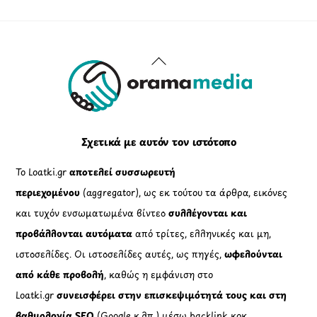
Back
To
Top
Σχετικά με αυτόν τον ιστότοπο
Το Loatki.gr
αποτελεί συσσωρευτή
περιεχομένου
(aggregator), ως εκ τούτου τα άρθρα, εικόνες
και τυχόν ενσωματωμένα βίντεο
συλλέγονται και
προβάλλονται αυτόματα
από τρίτες, ελληνικές και μη,
ιστοσελίδες. Οι ιστοσελίδες αυτές, ως πηγές,
ωφελούνται
από κάθε προβολή
, καθώς η εμφάνιση στο
Loatki.gr
συνεισφέρει στην επισκεψιμότητά τους και στη
βαθμολογία SEO
(Google κ.λπ.) μέσω backlink κοκ.