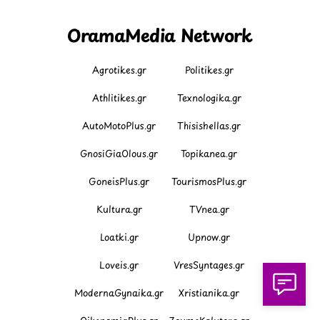
OramaMedia Network
Agrotikes.gr
Politikes.gr
Athlitikes.gr
Texnologika.gr
AutoMotoPlus.gr
Thisishellas.gr
GnosiGiaOlous.gr
Topikanea.gr
GoneisPlus.gr
TourismosPlus.gr
Kultura.gr
TVnea.gr
Loatki.gr
Upnow.gr
Loveis.gr
VresSyntages.gr
ModernaGynaika.gr
Xristianika.gr