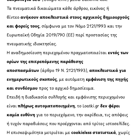
Τα πνευματικά δικαιώματα κάθε άρθρου, εικόνας ή
βίντεο
ανήκουν αποκλειστικά στους αρχικούς δημιουργούς
και φορείς τους
, σύμφωνα με τον Νόμο 2121/1993 και την
Ευρωπαϊκή Οδηγία 2019/790 (ΕΕ) περί προστασίας της
πνευματικής ιδιοκτησίας.
Η αναδημοσίευση περιεχομένου πραγματοποιείται
εντός των
ορίων της επιτρεπόμενης παράθεσης
αποσπασμάτων
(άρθρο 19 Ν. 2121/1993),
αποκλειστικά για
ενημερωτικούς σκοπούς
, με αυτόματη
εμφάνιση της πηγής
και συνδέσμου
προς το αρχικό δημοσίευμα.
Επειδή η διαδικασία συλλογής και εμφάνισης περιεχομένου
είναι
πλήρως αυτοματοποιημένη
, το Loatki.gr
δεν φέρει
καμία ευθύνη
για το περιεχόμενο, την ακρίβεια, τις απόψεις
ή τυχόν παραβιάσεις που προέρχονται από τρίτες ιστοσελίδες.
Η επισκεψιμότητα μετριέται με
cookieless στατιστικά
, χωρίς